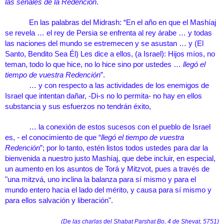
las señales de la Redención
.
En las palabras del Midrash
: “En el año en que el Mashíaj 
se revela … el rey de Persia se enfrenta al rey árabe … y todas 
las naciones del mundo se estremecen y se asustan … y (El 
Santo, Bendito Sea Él) Les dice a ellos, (a Israel): Hijos míos, no 
teman, todo lo que hice, no lo hice sino por ustedes … 
llegó el 
tiempo de vuestra Redención
”.
… y con respecto a las actividades de los enemigos de 
Israel que intentan dañar, -Di-s no lo permita- no hay en ellos 
substancia y sus esfuerzos no tendrán éxito,
… la conexión de estos sucesos con el pueblo de Israel 
es, - el conocimiento de que “
llegó el tiempo de vuestra 
Redención
”; por lo tanto, estén listos todos ustedes para dar la 
bienvenida a nuestro justo Mashíaj, que debe incluir, en especial, 
un aumento en los asuntos de Torá y Mitzvot, pues a través de 
"una mitzvá, uno inclina la balanza para sí mismo y para el 
mundo entero hacia el lado del mérito, y causa para sí mismo y 
para ellos salvación y liberación"
.
(De las charlas del Shabat Parshat Bo, 4 de Shevat, 5751)