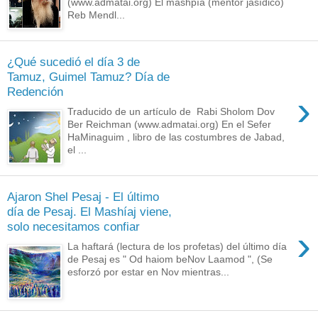
(www.admatai.org) El mashpía (mentor jasídico)
Reb Mendl...
¿Qué sucedió el día 3 de
Tamuz, Guimel Tamuz? Día de
Redención
›
Traducido de un artículo de Rabi Sholom Dov
Ber Reichman (www.admatai.org) En el Sefer
HaMinaguim , libro de las costumbres de Jabad,
el ...
Ajaron Shel Pesaj - El último
día de Pesaj. El Mashíaj viene,
solo necesitamos confiar
›
La haftará (lectura de los profetas) del último día
de Pesaj es " Od haiom beNov Laamod ", (Se
esforzó por estar en Nov mientras...