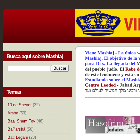
Viene Mashíaj
-
La única w
Busca aquí sobre Mashíaj
Mashiaj.
El objetivo de la
para Di-s.
La
llegada del
M
del pueblo judío. El
Rebe d
de este fenómeno y está en
Estudiando sobre el Mashi
Centr
o Leoded
-
Jabad Ar
נו ורבינו מלך המשיח לעולם ועד
Temas
_____________________
10 de Shevat
(32)
Árabe
(53)
Baal Shem Tov
(48)
BaParshá
(50)
Bati Legani
(23)