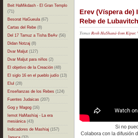
Beit HaMikdash - El Gran Templo
Erev (Víspera de) 
(71)
Besorat HaGueula
(67)
Rebe de Lubavitch 
Cartas del Rebe
(8)
Temas
Rosh HaShaná-Iom Kipur
,
Del 17 Tamuz a Tisha BeAv
(56)
Didan Notzaj
(8)
Dvar Maljut
(127)
Dvar Maljut para niños
(2)
El objetivo de la Creación
(48)
El siglo 16 en el pueblo judío
(13)
Elul
(28)
Enseñanzas de los Rebes
(124)
Fuentes Judaicas
(207)
Gog y Magog
(16)
Iemot HaMashíaj - La era
mesiánica
(43)
Si no pue
Indicadores de Mashíaj
(157)
Colabora con la difusión 
Januca
(32)