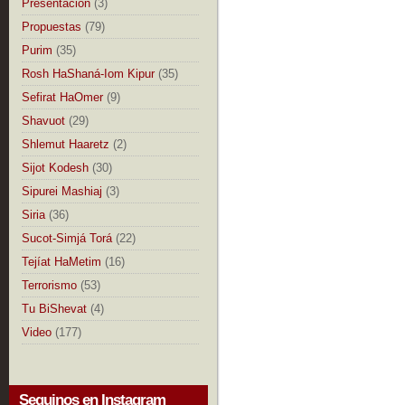
Presentación
(3)
Propuestas
(79)
Purim
(35)
Rosh HaShaná-Iom Kipur
(35)
Sefirat HaOmer
(9)
Shavuot
(29)
Shlemut Haaretz
(2)
Sijot Kodesh
(30)
Sipurei Mashiaj
(3)
Siria
(36)
Sucot-Simjá Torá
(22)
Tejíat HaMetim
(16)
Terrorismo
(53)
Tu BiShevat
(4)
Video
(177)
Seguinos en Instagram