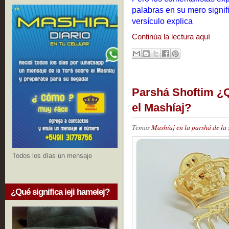
palabras en su mero signifi
versículo explica
Continúa la lectura aquí
Parshá Shoftim ¿Qu
el Mashíaj?
Temas
Mashíaj en la parshá de la
Todos los días un mensaje
¿Qué significa ieji hamelej?