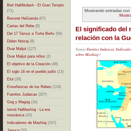
Beit HaMikdash - El Gran Templo
Mostrando entradas con 
(71)
Mostra
Besorat HaGueula
(67)
Cartas del Rebe
(8)
El significado del
Del 17 Tamuz a Tisha BeAv
(56)
relación con la G
Didan Notzaj
(8)
Temas
Fuentes Judaicas
,
Indicado
Dvar Maljut
(127)
sobre Mashiaj
/
Dvar Maljut para niños
(2)
El objetivo de la Creación
(48)
El siglo 16 en el pueblo judío
(13)
Elul
(28)
Enseñanzas de los Rebes
(124)
Fuentes Judaicas
(207)
Gog y Magog
(16)
Iemot HaMashíaj - La era
mesiánica
(43)
Indicadores de Mashíaj
(157)
Januca
(32)