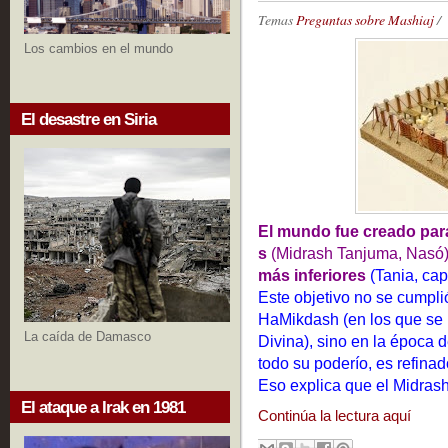
Temas
Preguntas sobre Mashiaj
/
Los cambios en el mundo
El desastre en Siria
El mundo fue creado para
s
(Midrash Tanjuma, Nasó
más inferiores
(Tania, cap
Este objetivo no se cumpli
HaMikdash (en los que se 
La caída de Damasco
Divina), sino en la época d
todo su poderío, es refina
Eso explica que el Midras
El ataque a Irak en 1981
Continúa la lectura aquí