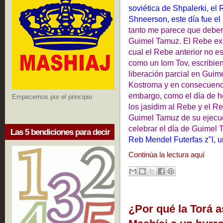
soviética de Shpalerki, el R
Shneerson, este día fue e
tanto me parece que deberí
Guimel Tamuz. El Rebe exp
cual el Rebe anterior no e
como un Iom Tov, escribie
liberación parcial en Guim
Kostroma y en consecuencia
embargo, como el día de h
Empecemos por el principio
los jasidim al Rebe y el R
Guimel Tamuz de su ejecuci
celebrar el día de Guimel
Las 5 bendiciones para decir
Reb Mendel Futerfas z"l, u
Continúa la lectura aquí
¿Por qué la Torá a