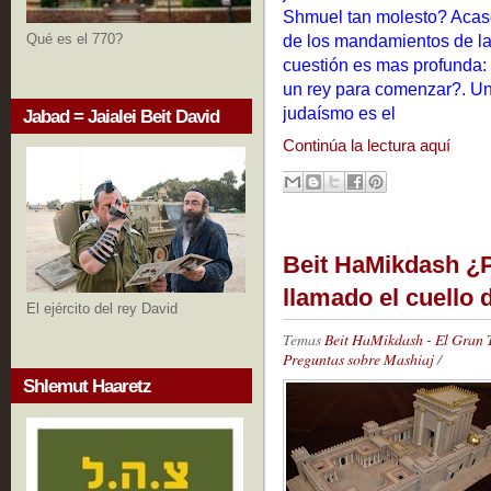
Shmuel tan molesto? Acaso
Qué es el 770?
de los mandamientos de la 
cuestión es mas profunda:
un rey para comenzar?. Un
judaísmo es el
Jabad = Jaialei Beit David
Continúa la lectura aquí
Beit HaMikdash ¿P
llamado el cuello
El ejército del rey David
Temas
Beit HaMikdash - El Gran
Preguntas sobre Mashiaj
/
Shlemut Haaretz