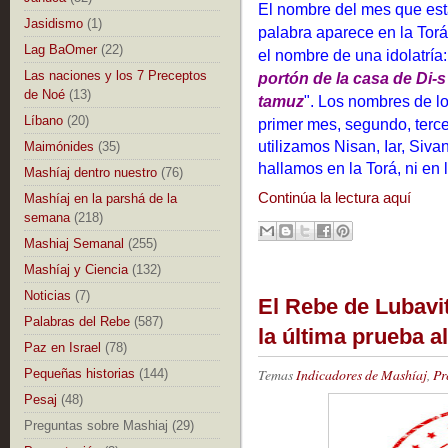
El nombre del mes que es
Jasidismo
(1)
palabra aparece en la Torá
Lag BaOmer
(22)
el nombre de una idolatría:
Las naciones y los 7 Preceptos
portón de la casa de Di-s
de Noé
(13)
tamuz
".
Los nombres de lo
Líbano
(20)
primer mes, segundo, terc
utilizamos Nisan, Iar, Siv
Maimónides
(35)
hallamos en la Torá, ni en 
Mashíaj dentro nuestro
(76)
Continúa la lectura aquí
Mashíaj en la parshá de la
semana
(218)
Mashiaj Semanal
(255)
Mashíaj y Ciencia
(132)
Noticias
(7)
El Rebe de Lubavi
Palabras del Rebe
(587)
la última prueba a
Paz en Israel
(78)
Temas
Indicadores de Mashíaj
,
Pr
Pequeñas historias
(144)
Pesaj
(48)
Preguntas sobre Mashiaj
(29)