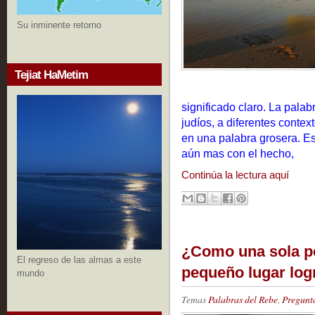
Su inminente retorno
Tejiat HaMetim
significado claro. La palab
judíos, a diferentes context
en una palabra grosera. E
aún mas con el hecho,
Continúa la lectura aquí
¿Como una sola p
El regreso de las almas a este
pequeño lugar logr
mundo
Temas
Palabras del Rebe
,
Pregunt