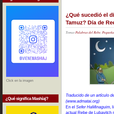
¿Qué sucedió el d
Tamuz? Día de Re
Temas
Palabras del Rebe
,
Pequeñas
Click en la imagen
Traducido de un artículo d
¿Qué significa Mashíaj?
(www.admatai.org)
En el
Sefer HaMinaguim
, 
actual Rebe de Lubavitch m