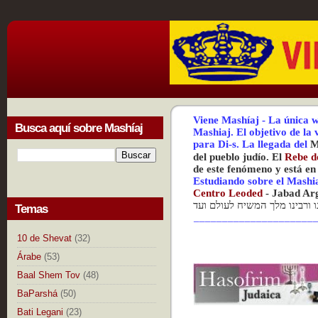
Viene Mashíaj
-
La única w
Busca aquí sobre Mashíaj
Mashiaj.
El objetivo de la
para Di-s.
La
llegada del
M
del pueblo judío. El
Rebe d
de este fenómeno y está en
Estudiando sobre el Mashi
Centr
o Leoded
-
Jabad Ar
נו ורבינו מלך המשיח לעולם ועד
Temas
_____________________
10 de Shevat
(32)
Árabe
(53)
Baal Shem Tov
(48)
BaParshá
(50)
Bati Legani
(23)