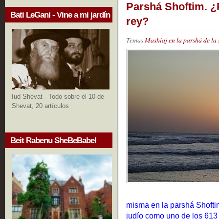
Parshá Shoftim. ¿
Bati LeGani - Vine a mi jardín
rey?
Temas
Mashíaj en la parshá de la
Iud Shevat - Todo sobre el 10 de
Shevat, 20 artículos
Beit Rabenu SheBeBabel
misma en la parshá Shofti
judío como uno de los 61