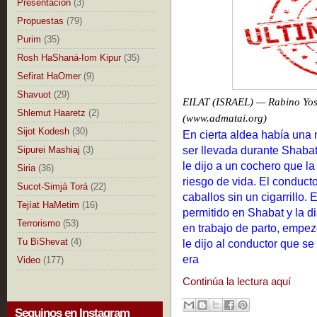
Presentación
(3)
Propuestas
(79)
Purim
(35)
Rosh HaShaná-Iom Kipur
(35)
Sefirat HaOmer
(9)
Shavuot
(29)
EILAT (ISRAEL) — Rabino Yose
Shlemut Haaretz
(2)
(www.admatai.org)
Sijot Kodesh
(30)
En cierta aldea había una 
ser llevada durante Shabat 
Sipurei Mashiaj
(3)
le dijo a un cochero que l
Siria
(36)
riesgo de vida. El conducto
Sucot-Simjá Torá
(22)
caballos sin un cigarrillo. 
Tejíat HaMetim
(16)
permitido en Shabat y la d
Terrorismo
(53)
en trabajo de parto, empezó
Tu BiShevat
(4)
le dijo al conductor que se 
era
Video
(177)
Continúa la lectura aquí
Seguinos en Instagram