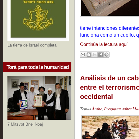
tiene intenciones diferente
funciona como un cuello, q
Continúa la lectura aquí
La tierra de Israel completa
Torá para toda la humanidad
Análisis de un cab
entre el terrorism
occidental
Temas
Árabe
,
Preguntas sobre Ma
7 Mitzvot Bnei Noaj