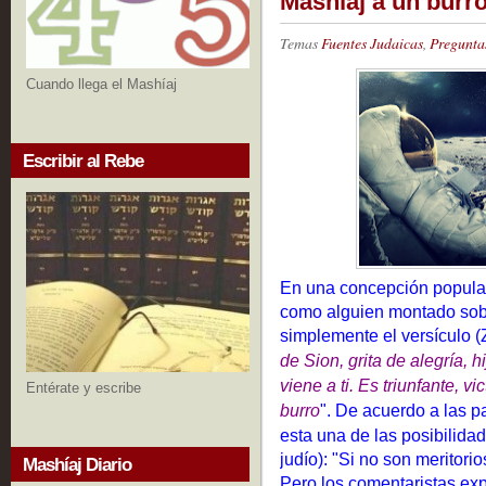
Mashíaj a un burr
Temas
Fuentes Judaicas
,
Pregunta
Cuando llega el Mashíaj
Escribir al Rebe
En una concepción popular
como alguien montado sobr
simplemente el versículo (Z
de Sion, grita de alegría, 
viene a ti. Es triunfante, 
Entérate y escribe
burro
". De acuerdo a las p
esta una de las posibilida
judío): "Si no son meritori
Mashíaj Diario
Pero los comentaristas ex