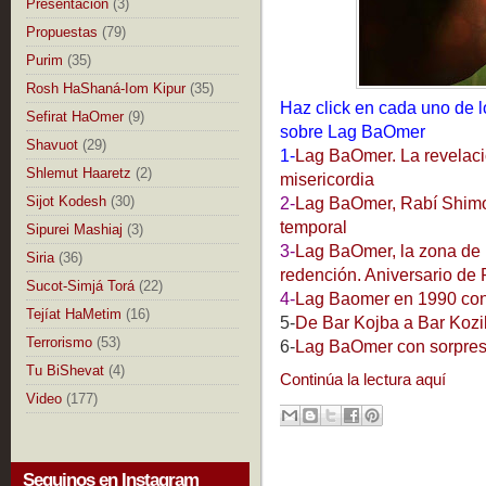
Presentación
(3)
Propuestas
(79)
Purim
(35)
Rosh HaShaná-Iom Kipur
(35)
Haz click en cada uno de 
Sefirat HaOmer
(9)
sobre Lag BaOmer
Shavuot
(29)
1-
Lag BaOmer. La revelació
Shlemut Haaretz
(2)
misericordia
Sijot Kodesh
(30)
2-
Lag BaOmer, Rabí Shimon 
temporal
Sipurei Mashiaj
(3)
3-
Lag BaOmer, la zona de 
Siria
(36)
redención. Aniversario de 
Sucot-Simjá Torá
(22)
4-
Lag Baomer en 1990 con
Tejíat HaMetim
(16)
5-
De Bar Kojba a Bar Kozi
Terrorismo
(53)
6-
Lag BaOmer con sorpre
Tu BiShevat
(4)
Continúa la lectura aquí
Video
(177)
Seguinos en Instagram