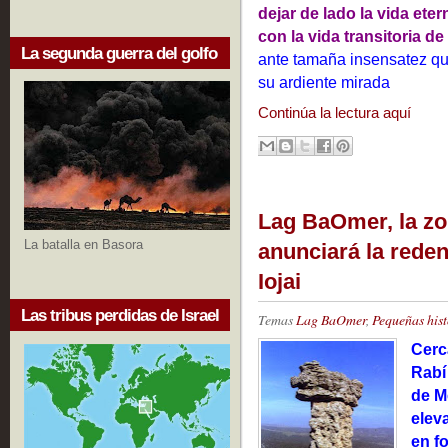
dejar de lado la vida ete
con la vida transitoria de
La segunda guerra del golfo
ante tamaña insensatez qu
su ardiente mirada
Continúa la lectura aquí
Lag BaOmer, la zo
La batalla en Basora
anunciará la rede
Iojai
Las tribus perdidas de Israel
Temas
Lag BaOmer
,
Pequeñas hist
Cerc
Rabí
de M
elev
en fo