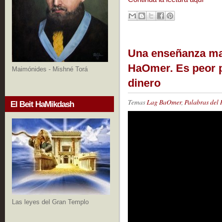
Una enseñanza mar
HaOmer. Es peor p
Maimónides - Mishné Torá
dinero
Temas
Lag BaOmer
,
Palabras del 
El Beit HaMikdash
Las leyes del Gran Templo