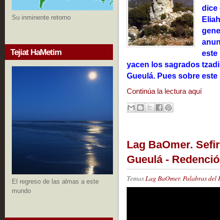
dice 
Su inminente retorno
Elia
gene
anun
Tejiat HaMetim
este
yacen los sagrados tzadiki
Gueulá. Pues sobre este
Continúa la lectura aquí
Lag BaOmer. Sefir
Gueulá - Redenció
Temas
Lag BaOmer
,
Palabras del 
El regreso de las almas a este
mundo