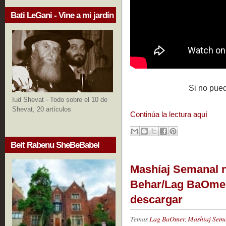
Bati LeGani - Vine a mi jardín
Si no pue
Iud Shevat - Todo sobre el 10 de
Shevat, 20 artículos
Continúa la lectura aquí
Beit Rabenu SheBeBabel
Mashíaj Semanal n
Behar/Lag BaOmer 
descargar
Temas
Lag BaOmer
,
Mashiaj Sem