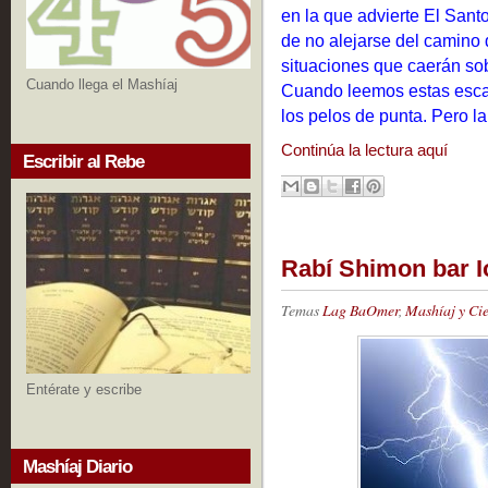
en la que advierte El Santo
de no alejarse del camino 
situaciones que caerán sob
Cuando llega el Mashíaj
Cuando leemos estas escal
los pelos de punta. Pero la 
Continúa la lectura aquí
Escribir al Rebe
Rabí Shimon bar Io
Temas
Lag BaOmer
,
Mashíaj y Ci
Entérate y escribe
Mashíaj Diario