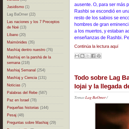
ausente. O, para ser más pr
Jasidismo
(1)
Rashbi se escondió en una 
Lag BaOmer
(22)
resto de los sabios se en
Las naciones y los 7 Preceptos
hombres de gran eminencia
de Noé
(13)
a los muertos, y estaban 
Líbano
(20)
enseñanzas de Rashbi. Pe
Maimónides
(35)
Continúa la lectura aquí
Mashíaj dentro nuestro
(76)
Mashíaj en la parshá de la
semana
(218)
Mashiaj Semanal
(254)
Todo sobre Lag B
Mashíaj y Ciencia
(131)
Iojai y la llegada d
Noticias
(7)
Palabras del Rebe
(587)
Temas
Lag BaOmer
/
Paz en Israel
(78)
Pequeñas historias
(144)
Pesaj
(48)
Preguntas sobre Mashiaj
(29)