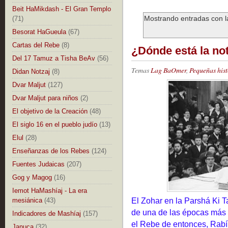
Beit HaMikdash - El Gran Templo
Mostrando entradas con l
(71)
Besorat HaGueula
(67)
Cartas del Rebe
(8)
¿Dónde está la no
Del 17 Tamuz a Tisha BeAv
(56)
Temas
Lag BaOmer
,
Pequeñas hist
Didan Notzaj
(8)
Dvar Maljut
(127)
Dvar Maljut para niños
(2)
El objetivo de la Creación
(48)
El siglo 16 en el pueblo judío
(13)
Elul
(28)
Enseñanzas de los Rebes
(124)
Fuentes Judaicas
(207)
Gog y Magog
(16)
Iemot HaMashíaj - La era
El Zohar en la Parshá Ki T
mesiánica
(43)
de una de las épocas más d
Indicadores de Mashíaj
(157)
el Rebe de entonces, Rabí
Januca
(32)