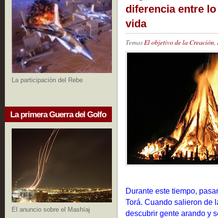
diferencia entre lo
vida
Temas
El objetivo de la Creación
,
La participación del Rebe
La primera Guerra del Golfo
Durante este tiempo, pasa
Torá. Cuando salieron de l
El anuncio sobre el Mashíaj
descubrir gente arando y