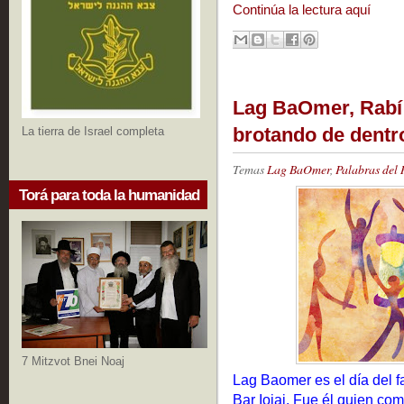
Continúa la lectura aquí
Lag BaOmer, Rabí S
brotando de dentr
La tierra de Israel completa
Temas
Lag BaOmer
,
Palabras del 
Torá para toda la humanidad
7 Mitzvot Bnei Noaj
Lag Baomer es el día del f
Bar Iojai. Fue él quien come