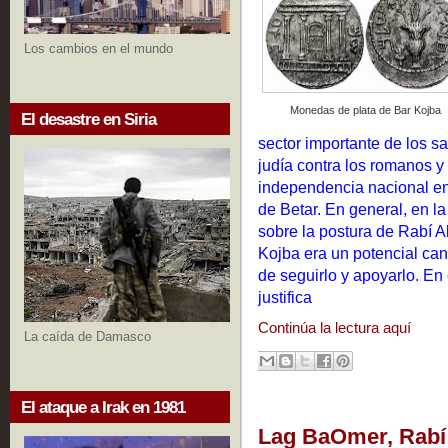
Los cambios en el mundo
Monedas de plata de Bar Kojba
El desastre en Siria
sector importante de los s
judía contra los romanos y 
independencia nacional ent
de Betar. En general, en la
sobre la postura de Rabí 
Kojba era un potencial can
de seguirlo y apoyarlo.
En 
justifica
Continúa la lectura aquí
La caída de Damasco
El ataque a Irak en 1981
Lag BaOmer, Rabí 