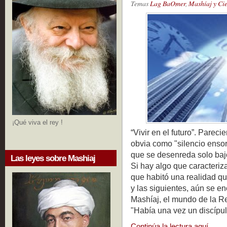
Temas
Lag BaOmer
,
Mashíaj y Ci
¡Qué viva el rey !
“Vivir en el futuro”. Parec
obvia como "silencio enso
que se desenreda solo baj
Las leyes sobre Mashiaj
Si hay algo que caracteriz
que habitó una realidad q
y las siguientes, aún se en
Mashíaj, el mundo de la Re
"Había una vez un discípu
Continúa la lectura aquí