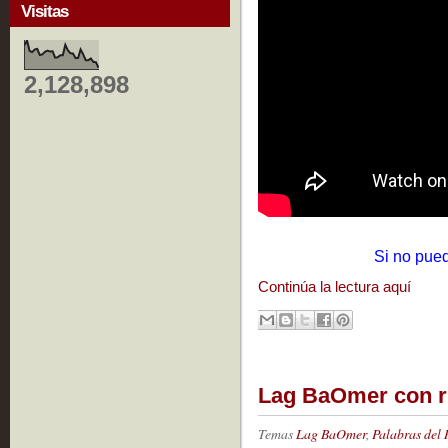
Visitas
2,128,898
Si no pue
Continúa la lectura aquí
Lag BaOmer con ru
Temas
Lag BaOmer
,
Palabras del 