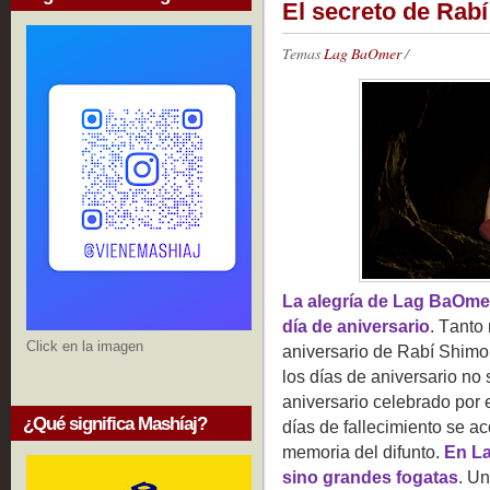
El secreto de Rabí
Temas
Lag BaOmer
/
La alegría de Lag BaOme
día de aniversario
. Tanto
Click en la imagen
aniversario de Rabí Shimon
los días de aniversario no
aniversario celebrado por e
¿Qué significa Mashíaj?
días de fallecimiento se 
memoria del difunto.
En La
sino grandes fogatas
. U