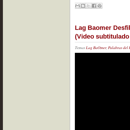
Lag Baomer Desfil
(Video subtitulado
Temas
Lag BaOmer
,
Palabras del 