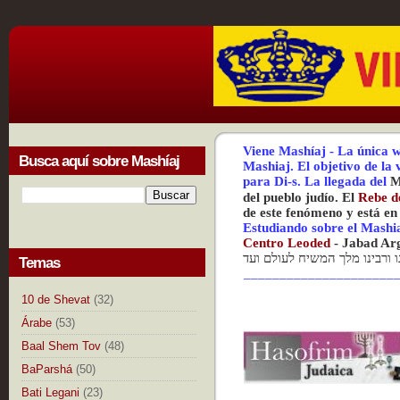
Viene Mashíaj
-
La única w
Busca aquí sobre Mashíaj
Mashiaj.
El objetivo de la
para Di-s.
La
llegada del
M
del pueblo judío. El
Rebe d
de este fenómeno y está en
Estudiando sobre el Mashi
Centr
o Leoded
-
Jabad Ar
נו ורבינו מלך המשיח לעולם ועד
Temas
_____________________
10 de Shevat
(32)
Árabe
(53)
Baal Shem Tov
(48)
BaParshá
(50)
Bati Legani
(23)