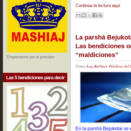
Continúa la lectura aquí
La parshá Bejukot
Las bendiciones oc
“maldiciones”
Empecemos por el principio
Temas
Lag BaOmer
,
Palabras del 
Las 5 bendiciones para decir
En la parshá Bejukotai se 