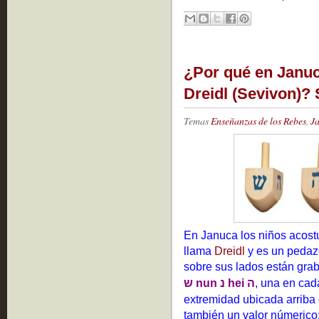
¿Por qué en Januc
Dreidl (Sevivon)? 
Temas
Enseñanzas de los Rebes
,
J
En Januca los niños acost
llama
Dreidl
y es un pedaz
sobre sus lados están gra
ש nun נ hei ה
, una en cad
extremidad ubicada arriba 
también un valor númerico: