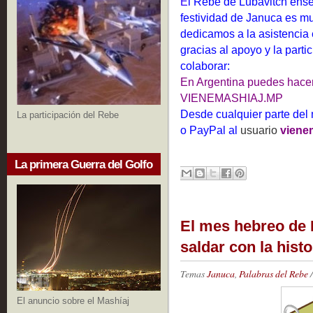
E
l Rebe de Lubavitch ense
festividad de Januca es m
dedicamos a la asistencia e
gracias al apoyo y la part
colaborar:
En Argentina p
uedes hacer
VIENEMASHIAJ.MP
D
esde cualquier parte del
La participación del Rebe
o
PayPal
al
usuario
viene
La primera Guerra del Golfo
El mes hebreo de
saldar con la histo
Temas
Januca
,
Palabras del Rebe
/
El anuncio sobre el Mashíaj