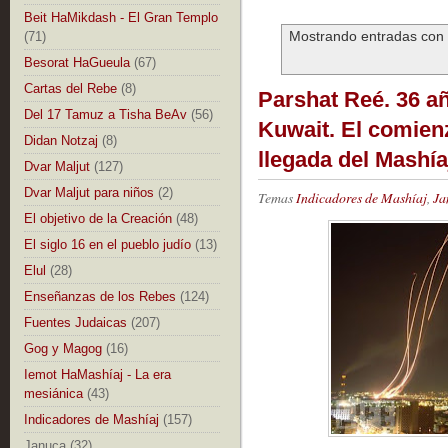
Beit HaMikdash - El Gran Templo
Mostrando entradas con 
(71)
Besorat HaGueula
(67)
Cartas del Rebe
(8)
Parshat Reé. 36 añ
Del 17 Tamuz a Tisha BeAv
(56)
Kuwait. El comienz
Didan Notzaj
(8)
llegada del Mashía
Dvar Maljut
(127)
Dvar Maljut para niños
(2)
Temas
Indicadores de Mashíaj
,
Ja
El objetivo de la Creación
(48)
El siglo 16 en el pueblo judío
(13)
Elul
(28)
Enseñanzas de los Rebes
(124)
Fuentes Judaicas
(207)
Gog y Magog
(16)
Iemot HaMashíaj - La era
mesiánica
(43)
Indicadores de Mashíaj
(157)
Januca
(32)