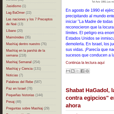
Tel Aviv 1991.Los mi
Jasidismo
(1)
En agosto de 1990 el ejérci
Lag BaOmer
(22)
precipitando al mundo ent
Las naciones y los 7 Preceptos
iniciar "La Madre de todas
de Noé
(13)
reconocieron que la locu
Líbano
(20)
límites. El peligro era en
Maimónides
(35)
Estados Unidos se inmiscu
demolerla. En Israel, los 
Mashíaj dentro nuestro
(76)
sus vidas. ¡Parecía que na
Mashíaj en la parshá de la
sucesos que conducen a la
semana
(218)
Mashiaj Semanal
(254)
Continúa la lectura aquí
Mashíaj y Ciencia
(131)
Noticias
(7)
Palabras del Rebe
(587)
Paz en Israel
(78)
Shabat HaGadol, l
Pequeñas historias
(144)
contra egipcios" e
Pesaj
(48)
ahora
Preguntas sobre Mashiaj
(29)