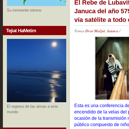
El Rebe de Lubavi
Januca del año 575
Su inminente retorno
vía satélite a tod
Tejiat HaMetim
Temas
Dvar Maljut
,
Januca
/
Esta es una conferencia d
El regreso de las almas a este
encendido de la velas del 
mundo
ocasión de la transmisión m
público compuesto de niño