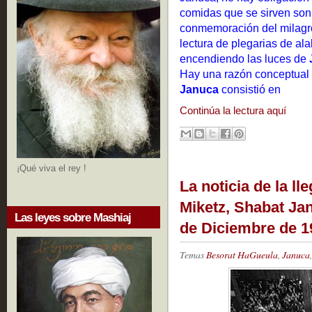
comidas que se sirven son
conmemoración del milagro 
lectura de plegarias de al
encendiendo las luces de
Hay una razón conceptual p
Januca
consistió en
Continúa la lectura aquí
¡Qué viva el rey !
La noticia de la ll
Miketz, Shabat Jan
Las leyes sobre Mashiaj
de Diciembre de 19
Temas
Besorat HaGueula
,
Januca