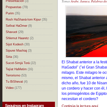
Temas
Árabe
,
Januca
,
Palabras de
Presentación
(3)
Propuestas
(79)
Purim
(35)
Rosh HaShaná-Iom Kipur
(35)
Sefirat HaOmer
(9)
Shavuot
(29)
Shlemut Haaretz
(2)
Sijot Kodesh
(30)
Sipurei Mashiaj
(3)
Siria
(36)
El Shabat anterior a la fes
Sucot-Simjá Torá
(22)
HaGadol" ("el Gran Shabat
Tejíat HaMetim
(16)
milagro. Este milagro le oc
Terrorismo
(53)
mismo, el Shabat anterior a
Tu BiShevat
(4)
dicho año, fue 10 de Nisan
Video
(177)
un cordero y hacer con él, 
los primogénitos de Egipto
necesitan el cordero?
Seguinos en Instagram
Continúa la lectura aquí