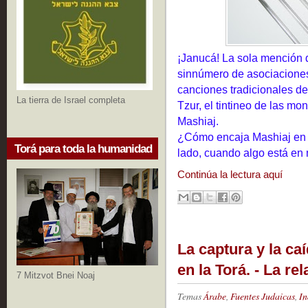
¡Janucá! La sola mención 
sinnúmero de asociaciones.
canciones tradicionales d
La tierra de Israel completa
Tzur, el tintineo de las mo
Mashiaj.
¿Cómo encaja Mashiaj en e
Torá para toda la humanidad
lado, cuando algo está en 
Continúa la lectura aquí
La captura y la ca
en la Torá. - La r
7 Mitzvot Bnei Noaj
Temas
Árabe
,
Fuentes Judaicas
,
In