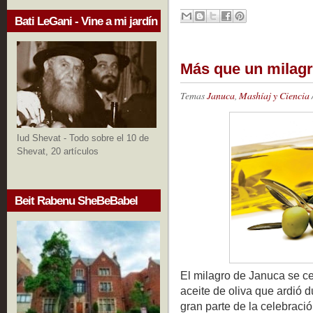
Bati LeGani - Vine a mi jardín
Más que un milag
Temas
Januca
,
Mashíaj y Ciencia
Iud Shevat - Todo sobre el 10 de
Shevat, 20 artículos
Beit Rabenu SheBeBabel
El milagro de Januca se c
aceite de oliva que ardió 
gran parte de la celebraci