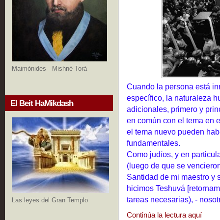
Maimónides - Mishné Torá
Cuando la persona está in
específico, la naturaleza
h
El Beit HaMikdash
adicionales, primero y prin
en común con el tema en e
el tema nuevo pueden habe
fundamentales.
Como judíos, y en particular
(luego de que se vencieron
Santidad de mi maestro y s
hicimos Teshuvá [retornam
tareas necesarias), - noso
Las leyes del Gran Templo
Continúa la lectura aquí