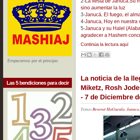
2-
La fiesta de Janucá.Su m
sino aumentar la luz
3-
Janucá. El fuego, el alma
4-
Januca, Hoy en nuestra v
5-
Januca y su Halel (Alaba
agradecer a Hashem concre
Continúa la lectura aquí
Empecemos por el principio
La noticia de la ll
Las 5 bendiciones para decir
Miketz, Rosh Jodes
- 7 de Diciembre d
Temas
Besorat HaGueula
,
Januca