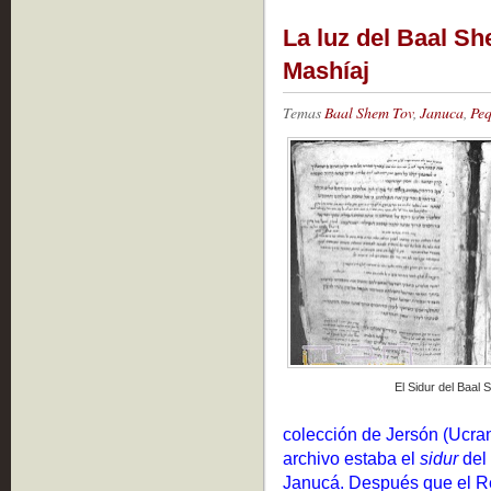
La luz del Baal Sh
Mashíaj
Temas
Baal Shem Tov
,
Januca
,
Peq
El Sidur del Baal
colección de Jersón (Ucran
archivo estaba el
sidur
del
Janucá. Después que el R