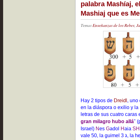
palabra Mashíaj, e
Mashiaj que es M
Temas
Enseñanzas de los Rebes
,
J
Hay 2 tipos de
Dreidl
, uno
en la diáspora o exilio y l
letras de sus cuatro caras
gran milagro hubo allá
" 
Israel)
N
es
G
adol
H
aia
SH
vale 50, la guimel ג 3, la hei ה 5 y 300 la letra shin ש . El valor