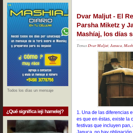
Dvar Maljut - El R
Parsha Miketz y Ja
Mashíaj, los días 
Temas
Dvar Maljut
,
Januca
,
Mashí
Todos los días un mensaje
¿Qué significa ieji hamelej?
1. Una de las diferencias 
es que en éstas, existe la
festivas que incluyen pan, 
Januca, no hay obligación 