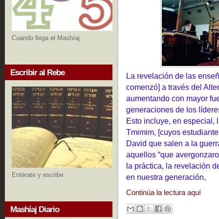
Cuando llega el Mashíaj
Escribir al Rebe
La revelación de las ense
comenzó] a través del Alter
aumentando con mayor fuerza
generaciones de los lídere
Esto incluye, en especial, 
Tmimim, [cuyos estudiante
David que salen a la guerr
aquellos “que avergonzaron
la práctica, la revelación d
Entérate y escribe
en nuestra generación,
Continúa la lectura aquí
Mashíaj Diario