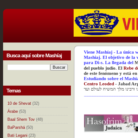
Viene Mashíaj
-
La única w
Busca aquí sobre Mashíaj
Mashiaj.
El objetivo de la
para Di-s.
La
llegada del
M
del pueblo judío. El
Rebe d
de este fenómeno y está en
Estudiando sobre el Mashi
Centr
o Leoded
-
Jabad Ar
נו ורבינו מלך המשיח לעולם ועד
Temas
_____________________
10 de Shevat
(32)
Árabe
(53)
Baal Shem Tov
(48)
BaParshá
(50)
Bati Legani
(23)