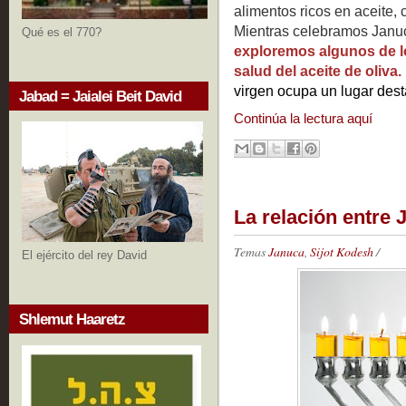
alimentos ricos en aceite, 
Mientras celebramos Januc
Qué es el 770?
exploremos algunos de lo
salud del aceite d
virgen ocupa un lugar des
Jabad = Jaialei Beit David
Continúa la lectura aquí
La relación entre 
Temas
Januca
,
Sijot Kodesh
/
El ejército del rey David
Shlemut Haaretz