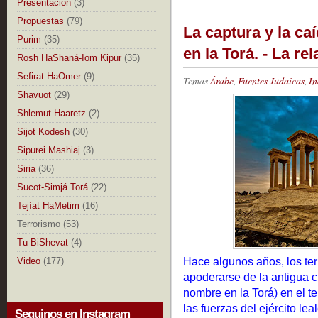
Presentación
(3)
Propuestas
(79)
La captura y la ca
Purim
(35)
en la Torá. - La r
Rosh HaShaná-Iom Kipur
(35)
Sefirat HaOmer
(9)
Temas
Árabe
,
Fuentes Judaicas
,
In
Shavuot
(29)
Shlemut Haaretz
(2)
Sijot Kodesh
(30)
Sipurei Mashiaj
(3)
Siria
(36)
Sucot-Simjá Torá
(22)
Tejíat HaMetim
(16)
Terrorismo
(53)
Tu BiShevat
(4)
Hace algunos años, los terr
Video
(177)
apoderarse de la antigua 
nombre en la Torá) en el ter
las fuerzas del ejército le
Seguinos en Instagram