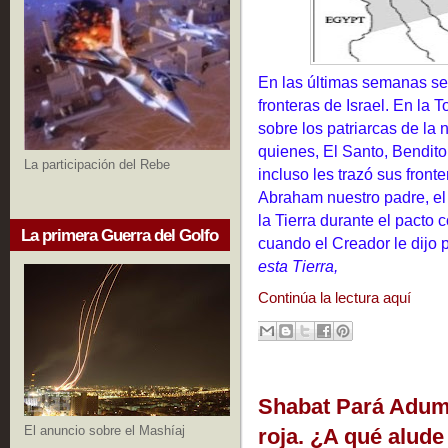
En las últimas semanas se 
fronteras de Israel. En la T
sobre los patriarcas de la 
quienes, El Santo, Bendito 
La participación del Rebe
incluso les trazó sus fronte
Abraham nuestro padre, el 
la Tierra durante el pacto
La primera Guerra del Golfo
cuando el Creador le dijo p
esta Tierra,
Continúa la lectura aquí
Shabat Pará Adumá
El anuncio sobre el Mashíaj
roja. ¿A qué alude 