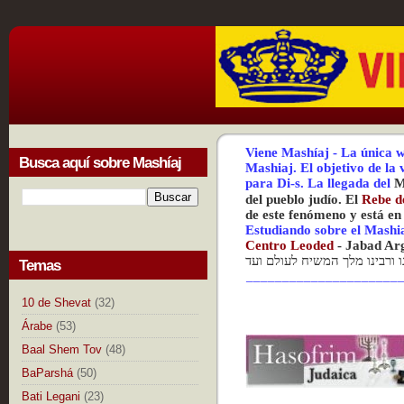
Viene Mashíaj
-
La única w
Busca aquí sobre Mashíaj
Mashiaj.
El objetivo de la
para Di-s.
La
llegada del
M
del pueblo judío. El
Rebe d
de este fenómeno y está en
Estudiando sobre el Mashi
Centr
o Leoded
-
Jabad Ar
נו ורבינו מלך המשיח לעולם ועד
Temas
_____________________
10 de Shevat
(32)
Árabe
(53)
Baal Shem Tov
(48)
BaParshá
(50)
Bati Legani
(23)