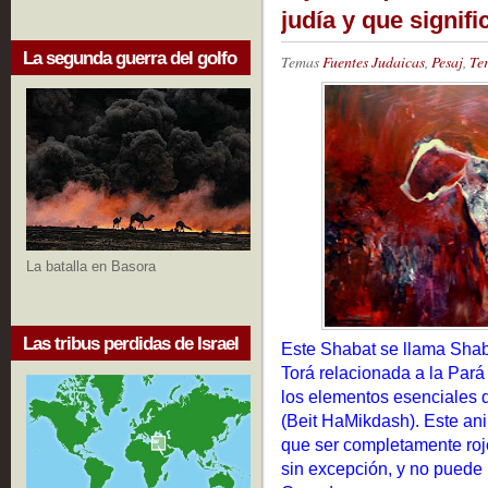
judía y que signif
La segunda guerra del golfo
Temas
Fuentes Judaicas
,
Pesaj
,
Te
La batalla en Basora
Las tribus perdidas de Israel
Este Shabat se llama Shaba
Torá relacionada a la Pará
los elementos esenciales 
(Beit HaMikdash). Este an
que ser completamente rojo
sin excepción, y no puede 