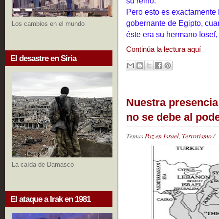
su reino.
Pero esto es exactamente l
gobernante de Egipto, cu
Los cambios en el mundo
éste era su hermano Iosef,
Continúa la lectura aquí
El desastre en Siria
Nuestra presencia 
no se debe al pod
Temas
Paz en Israel
,
Terrorismo
/
La caída de Damasco
El ataque a Irak en 1981