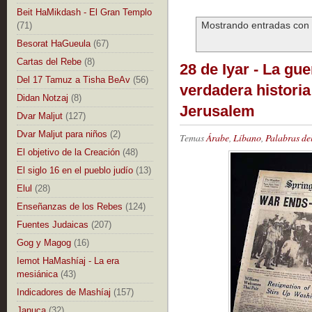
Beit HaMikdash - El Gran Templo
Mostrando entradas con 
(71)
Besorat HaGueula
(67)
Cartas del Rebe
(8)
28 de Iyar - La gue
Del 17 Tamuz a Tisha BeAv
(56)
verdadera historia
Didan Notzaj
(8)
Jerusalem
Dvar Maljut
(127)
Dvar Maljut para niños
(2)
Temas
Árabe
,
Líbano
,
Palabras de
El objetivo de la Creación
(48)
El siglo 16 en el pueblo judío
(13)
Elul
(28)
Enseñanzas de los Rebes
(124)
Fuentes Judaicas
(207)
Gog y Magog
(16)
Iemot HaMashíaj - La era
mesiánica
(43)
Indicadores de Mashíaj
(157)
Januca
(32)