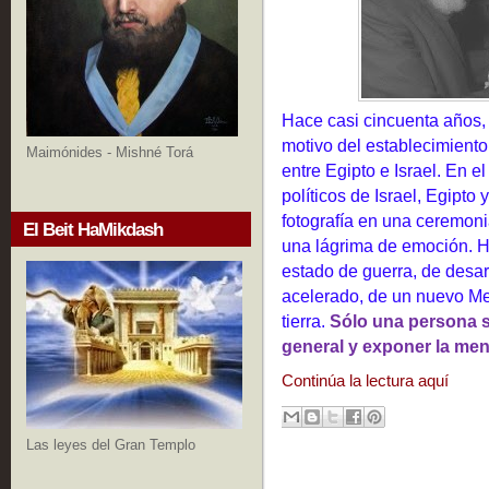
Hace casi cincuenta años,
motivo del establecimient
Maimónides - Mishné Torá
entre Egipto e Israel. En e
políticos de Israel, Egipt
fotografía en una ceremon
El Beit HaMikdash
una lágrima de emoción. H
estado de guerra, de desa
acelerado, de un nuevo Med
tierra.
Sólo una persona se 
general y exponer la men
Continúa la lectura aquí
Las leyes del Gran Templo