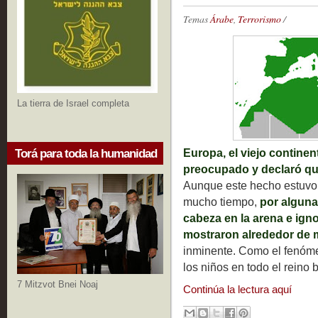
Temas
Árabe
,
Terrorismo
/
La tierra de Israel completa
Europa, el viejo contine
Torá para toda la humanidad
preocupado y declaró qu
Aunque este hecho estuvo 
mucho tiempo,
por alguna 
cabeza en la arena e igno
mostraron alrededor de m
inminente. Como el fenóm
los niños en todo el reino 
7 Mitzvot Bnei Noaj
Continúa la lectura aquí