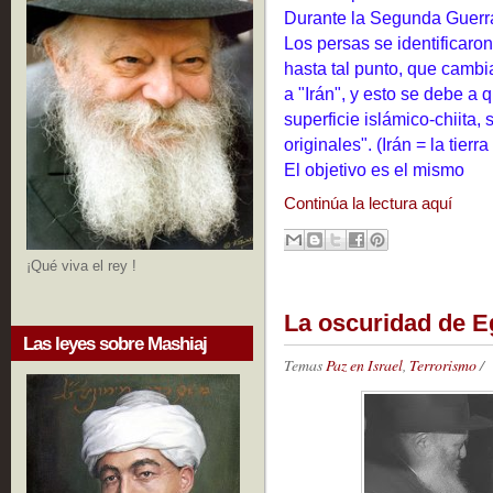
Durante la Segunda Guerra 
Los persas se identificaron
hasta tal punto, que cambi
a "Irán", y esto se debe a 
superficie islámico-chiita,
originales". (Irán = la tierra
El objetivo es el mismo
Continúa la lectura aquí
¡Qué viva el rey !
La oscuridad de E
Las leyes sobre Mashiaj
Temas
Paz en Israel
,
Terrorismo
/