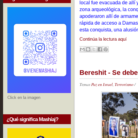
local fue evacuada de allí 
zona arqueológica, la conq
apoderaron allí de armamen
rápida de acceso a Damas
esta conquista, una alusió
Continúa la lectura aquí
Bereshit - Se debe
Temas
Paz en Israel
,
Terrorismo
/
Click en la imagen
¿Qué significa Mashíaj?