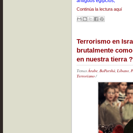
antiguos egipcios,
Continúa la lectura aquí
Terrorismo en Isr
brutalmente como 
en nuestra tierra ?
Temas
Árabe
,
BaParshá
,
Líbano
,
P
Terrorismo
/