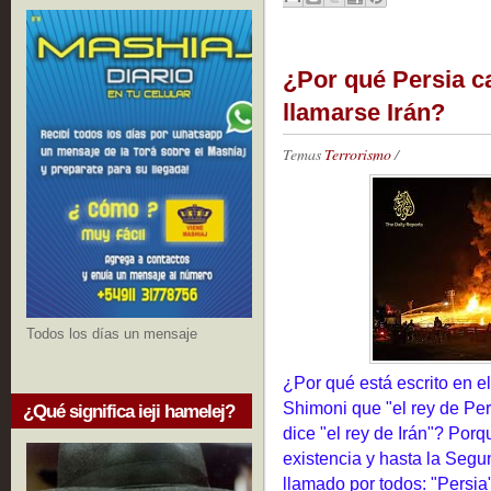
¿Por qué Persia c
llamarse Irán?
Temas
Terrorismo
/
Todos los días un mensaje
¿Por qué está escrito en el
Shimoni que "el rey de Per
¿Qué significa ieji hamelej?
dice "el rey de Irán"? Por
existencia y hasta la Segu
llamado por todos: "Persia"