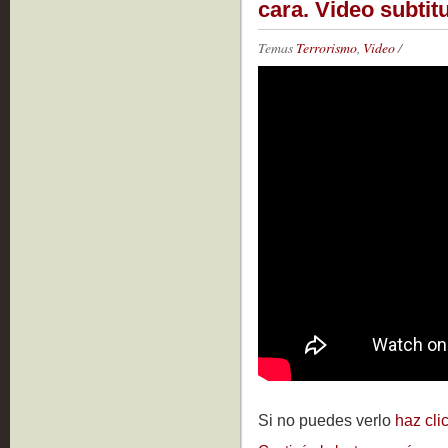
cara. Video subtit
Temas
Terrorismo
,
Video
/
Si no puedes verlo
haz cli