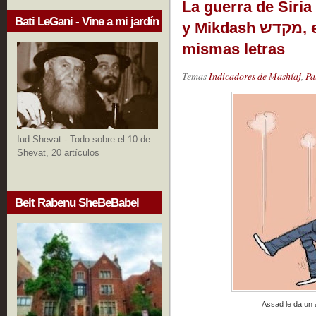
La guerra de Siria e
Bati LeGani - Vine a mi jardín
y Mikdash מקדש, en hebreo tienen las
mismas letras
Temas
Indicadores de Mashíaj
,
Pa
Iud Shevat - Todo sobre el 10 de
Shevat, 20 artículos
Beit Rabenu SheBeBabel
Assad le da un 