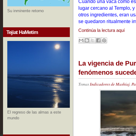
Cuando una vaca como est
lugar cercano al Templo, 
Su inminente retorno
otros ingredientes, eran u
se quedaron ritualmente i
Continúa la lectura aquí
Tejiat HaMetim
La vigencia de Pu
fenómenos sucede
Temas
Indicadores de Mashíaj
,
Pa
El regreso de las almas a este
mundo