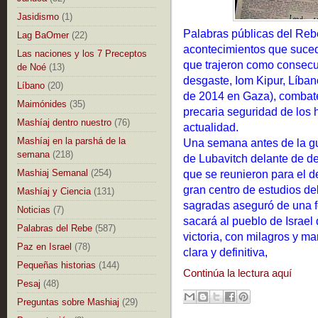
Jasidismo
(1)
Palabras públicas del Reb
Lag BaOmer
(22)
acontecimientos que sucedi
Las naciones y los 7 Preceptos
que trajeron como consecu
de Noé
(13)
desgaste, Iom Kipur, Líbano,
Líbano
(20)
de 2014 en Gaza), combates 
Maimónides
(35)
precaria seguridad de los ha
Mashíaj dentro nuestro
(76)
actualidad.
Mashíaj en la parshá de la
Una semana antes de la gue
semana
(218)
de Lubavitch delante de d
que se reunieron para el d
Mashiaj Semanal
(254)
gran centro de estudios de
Mashíaj y Ciencia
(131)
sagradas aseguró de una f
Noticias
(7)
sacará al pueblo de Israel
Palabras del Rebe
(587)
victoria,
con milagros y mar
Paz en Israel
(78)
clara y definitiva,
Pequeñas historias
(144)
Continúa la lectura aquí
Pesaj
(48)
Preguntas sobre Mashiaj
(29)