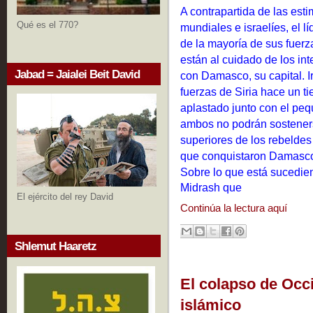
A contrapartida de las esti
Qué es el 770?
mundiales e israelíes, el lí
de la mayoría de sus fuerz
están al cuidado de los in
Jabad = Jaialei Beit David
con Damasco, su capital. Ir
fuerzas de Siria hace un ti
aplastado junto con el pequ
ambos no podrán sosteners
superiores de los rebeldes 
que conquistaron Damasc
Sobre lo que está sucedien
Midrash que
El ejército del rey David
Continúa la lectura aquí
Shlemut Haaretz
El colapso de Occi
islámico