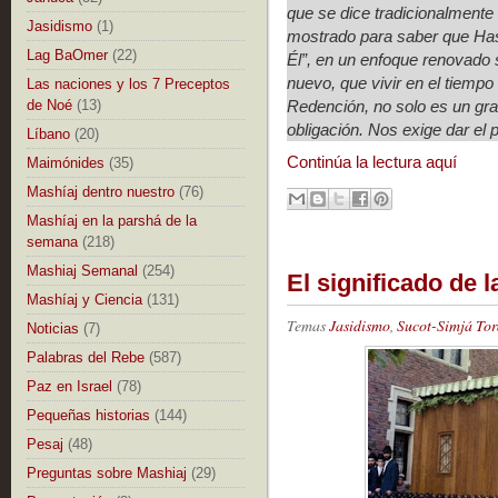
que se dice tradicionalmente e
Jasidismo
(1)
mostrado para saber que Has
Lag BaOmer
(22)
Él”, en un enfoque renovado 
nuevo, que vivir en el tiempo 
Las naciones y los 7 Preceptos
Redención, no solo es un gran
de Noé
(13)
obligación. Nos exige dar el
Líbano
(20)
Continúa la lectura aquí
Maimónides
(35)
Mashíaj dentro nuestro
(76)
Mashíaj en la parshá de la
semana
(218)
Mashiaj Semanal
(254)
El significado de 
Mashíaj y Ciencia
(131)
Temas
Jasidismo
,
Sucot-Simjá Tor
Noticias
(7)
Palabras del Rebe
(587)
Paz en Israel
(78)
Pequeñas historias
(144)
Pesaj
(48)
Preguntas sobre Mashiaj
(29)