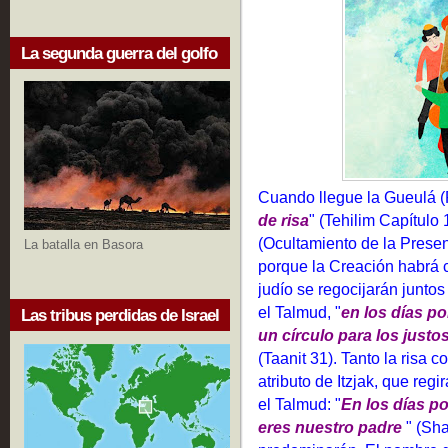
La segunda guerra del golfo
Cuando llegue la Gueulá (
de risa
" (Tehilim Capítulo 
(Ocultamiento de la Presen
La batalla en Basora
porque la Creación habrá c
judío se regocijarán junto
el Talmud, "
en los días po
Las tribus perdidas de Israel
un círculo para los justo
(Taanit 31). Tanto la risa 
atributo de Itzjak, que reg
el Talmud: "
En los días por
eres nuestro padre
" (Sha