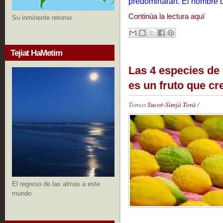
predominarán. El nombre d
Continúa la lectura aquí
Su inminente retorno
Tejiat HaMetim
Las 4 especies de 
es un fruto que cr
Temas
Sucot-Simjá Torá
/
El regreso de las almas a este
mundo