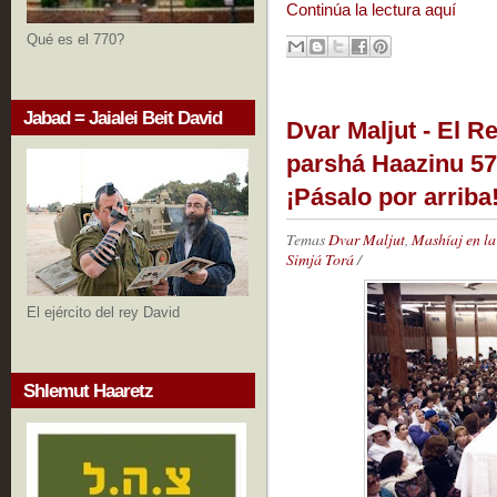
Continúa la lectura aquí
Qué es el 770?
Jabad = Jaialei Beit David
Dvar Maljut - El R
parshá Haazinu 5752
¡Pásalo por arriba
Temas
Dvar Maljut
,
Mashíaj en la
Simjá Torá
/
El ejército del rey David
Shlemut Haaretz