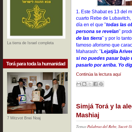
1. Este Shabat es 13 del m
cuarto Rebe de Lubavitch
día en el que "
todas las ob
persona se revelan
" prod
de las tierra
" y por lo tant
La tierra de Israel completa
famoso aforismo que caract
Maharash: "
Lejatjila Arive
si no puedes pasar bajo
Torá para toda la humanidad
pasarlo por arriba. Yo di
Continúa la lectura aquí
Simjá Torá y la ale
Mashiaj
7 Mitzvot Bnei Noaj
Temas
Palabras del Rebe
,
Sucot-S