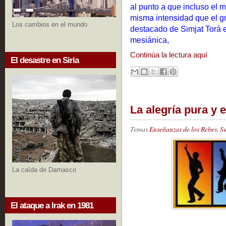
al punto a que incluso el 
misma intensidad que el gr
Los cambios en el mundo
destacado de Simjat Torá e
mesiánica,
Continúa la lectura aquí
El desastre en Siria
La alegría pura y 
Temas
Enseñanzas de los Rebes
,
S
La caída de Damasco
El ataque a Irak en 1981