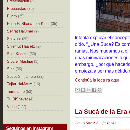
Presentación
(3)
Propuestas
(79)
Purim
(35)
Rosh HaShaná-Iom Kipur
(35)
Sefirat HaOmer
(9)
Intenta explicar el concep
Shavuot
(29)
oído. “¿Una Sucá? Es com
Shlemut Haaretz
(2)
ramas. Nos mudamos a ella
Sijot Kodesh
(30)
unas minivacaciones o qui
Sipurei Mashiaj
(3)
embargo, ¿por qué hacerlo 
Siria
(36)
empieza a ser más gélido c
Sucot-Simjá Torá
(22)
Continúa la lectura aquí
Tejíat HaMetim
(16)
Terrorismo
(53)
Tu BiShevat
(4)
Video
(177)
La Sucá de la Era 
Temas
Sucot-Simjá Torá
/
Seguinos en Instagram