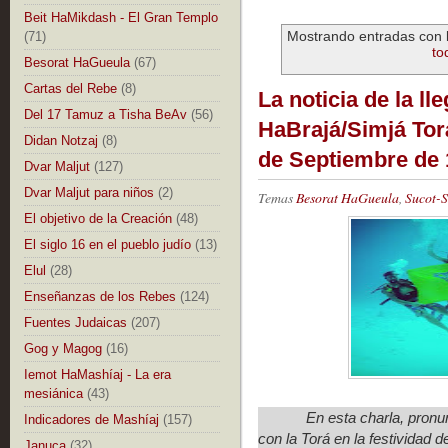
Beit HaMikdash - El Gran Templo
Mostrando entradas con 
(71)
to
Besorat HaGueula
(67)
Cartas del Rebe
(8)
La noticia de la ll
Del 17 Tamuz a Tisha BeAv
(56)
HaBrajá/Simjá Torá
Didan Notzaj
(8)
de Septiembre de
Dvar Maljut
(127)
Dvar Maljut para niños
(2)
Temas
Besorat HaGueula
,
Sucot-S
El objetivo de la Creación
(48)
El siglo 16 en el pueblo judío
(13)
Elul
(28)
Enseñanzas de los Rebes
(124)
Fuentes Judaicas
(207)
Gog y Magog
(16)
Iemot HaMashíaj - La era
mesiánica
(43)
En esta charla, pronun
Indicadores de Mashíaj
(157)
con la Torá en la festividad d
Januca
(32)