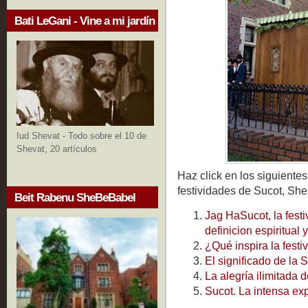
Bati LeGani - Vine a mi jardín
Iud Shevat - Todo sobre el 10 de
Shevat, 20 artículos
Haz click en los siguientes
festividades de Sucot, She
Beit Rabenu SheBeBabel
Jag HaSucot, la fest
definicion espiritual 
¿Qué inspira la festi
El significado de la 
La alegría ilimitada 
Sucot. La intensa exp