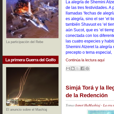
La alegría de Shemini Atzer
de las tres festividades. A
llamadas ‘fechas de alegrí
es alegría, sino el ser ‘el 
también Shavuot es ‘el tie
aún Sucot, que es ‘el tiemp
conectada con los diferente
las cuatro especies y habi
La participación del Rebe
Shemini Atzeret la alegría
precepto o tema especial,
La primera Guerra del Golfo
Continúa la lectura aquí
Simjá Torá y la ll
de la Redención
Temas
Iemot HaMashíaj - La era 
El anuncio sobre el Mashíaj