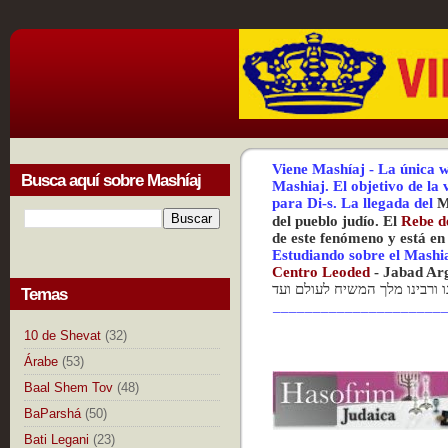
Viene Mashíaj
-
La única w
Busca aquí sobre Mashíaj
Mashiaj.
El objetivo de la
para Di-s.
La
llegada del
M
del pueblo judío. El
Rebe d
de este fenómeno y está en
Estudiando sobre el Mashi
Centr
o Leoded
-
Jabad Ar
נו ורבינו מלך המשיח לעולם ועד
Temas
_____________________
10 de Shevat
(32)
Árabe
(53)
Baal Shem Tov
(48)
BaParshá
(50)
Bati Legani
(23)