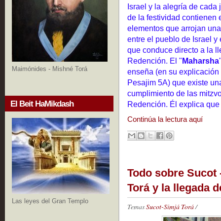
Israel y la alegría de cada
de la festividad contienen
elementos que arrojan una 
entre el pueblo de Israel 
que conduce directo a la l
Redención. El "
Maharsha
Maimónides - Mishné Torá
enseña (en su explicación 
Pesajim 5A) que existe una
cumplimiento de las mitzvot
El Beit HaMikdash
Redención. Él explica que
Continúa la lectura aquí
Todo sobre Sucot -
Torá y la llegada d
Las leyes del Gran Templo
Temas
Sucot-Simjá Torá
/