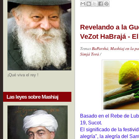
Revelando a la Gu
VeZot HaBrajá - E
Temas
BaParshá
,
Mashíaj en la p
Simjá Torá
/
¡Qué viva el rey !
Las leyes sobre Mashiaj
Basado en el Rebe de Lubav
19, Sucot.
El significado de la festivi
alegría", la alegría del Sa