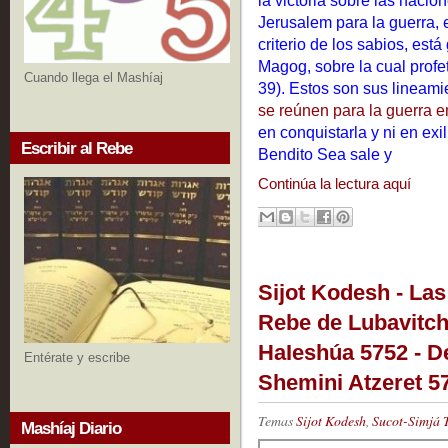
Jerusalem para la guerra, 
criterio de los sabios, est
Magog, sobre la cual profe
Cuando llega el Mashíaj
39). Estos son sus lineam
se reúnen para la guerra en
en conquistarla y ni en exi
Escribir al Rebe
Bendito Sea sale y
Continúa la lectura aquí
Sijot Kodesh - Las
Rebe de Lubavitch
HaIeshúa 5752 - D
Entérate y escribe
Shemini Atzeret 57
Temas
Sijot Kodesh
,
Sucot-Simjá 
Mashíaj Diario