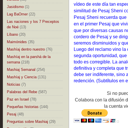
vídeo de este día tan espe
Jasidismo
(1)
similitud de Pesaj Sheni c
Lag BaOmer
(22)
Pesaj Sheni recuerda que
Las naciones y los 7 Preceptos
en el primer Pesaj que viv
de Noé
(13)
que por diversas causas no
Líbano
(20)
cordero de Pesaj y se dir
Maimónides
(35)
seremos disminuidos y que
Luego del reclamo vino la 
Mashíaj dentro nuestro
(76)
segunda oportunidad, que 
Mashíaj en la parshá de la
todo es corregible. La ana
semana
(218)
definitiva y completa que t
Mashiaj Semanal
(254)
debe ser indiferente, sino 
Mashíaj y Ciencia
(131)
redención. (Subtítulos en 
Noticias
(7)
Palabras del Rebe
(587)
Si no pue
Paz en Israel
(78)
Colabora con la difusión 
la cuenta 
Pequeñas historias
(144)
Pesaj
(48)
Preguntas sobre Mashiaj
(29)