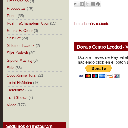
Presentación
(3)
Propuestas
(79)
Purim
(35)
Rosh HaShaná-Iom Kipur
(35)
Entrada más reciente
Sefirat HaOmer
(9)
Shavuot
(29)
Shlemut Haaretz
(2)
Dona a Centro Leoded - V
Sijot Kodesh
(30)
Dona a través de Paypal a
Sipurei Mashiaj
(3)
haciendo click en el botón
Siria
(36)
Sucot-Simjá Torá
(22)
Tejíat HaMetim
(16)
Terrorismo
(53)
Tu BiShevat
(4)
Video
(177)
Seguinos en Instagram