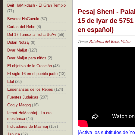
Beit HaMikdash - El Gran Templo
Pesaj Sheni - Pala
(71)
Besorat HaGueula
(67)
15 de Iyar de 5751
Cartas del Rebe
(8)
en español)
Del 17 Tamuz a Tisha BeAv
(56)
Temas
Palabras del Rebe
,
Video
Didan Notzaj
(8)
Dvar Maljut
(127)
Dvar Maljut para niños
(2)
El objetivo de la Creación
(48)
El siglo 16 en el pueblo judío
(13)
Elul
(28)
Enseñanzas de los Rebes
(124)
Fuentes Judaicas
(207)
Gog y Magog
(16)
Iemot HaMashíaj - La era
mesiánica
(43)
Indicadores de Mashíaj
(157)
[Activa los subtitulos de 
Januca
(32)