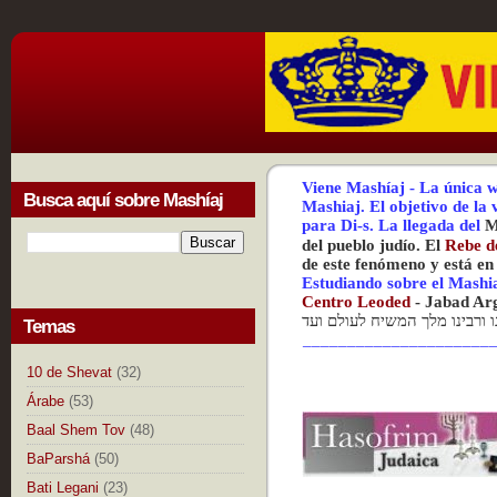
Viene Mashíaj
-
La única w
Busca aquí sobre Mashíaj
Mashiaj.
El objetivo de la
para Di-s.
La
llegada del
M
del pueblo judío. El
Rebe d
de este fenómeno y está en
Estudiando sobre el Mashi
Centr
o Leoded
-
Jabad Ar
נו ורבינו מלך המשיח לעולם ועד
Temas
_____________________
10 de Shevat
(32)
Árabe
(53)
Baal Shem Tov
(48)
BaParshá
(50)
Bati Legani
(23)