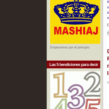
I
s
á
m
C
Empecemos por el principio
Las 5 bendiciones para decir
T