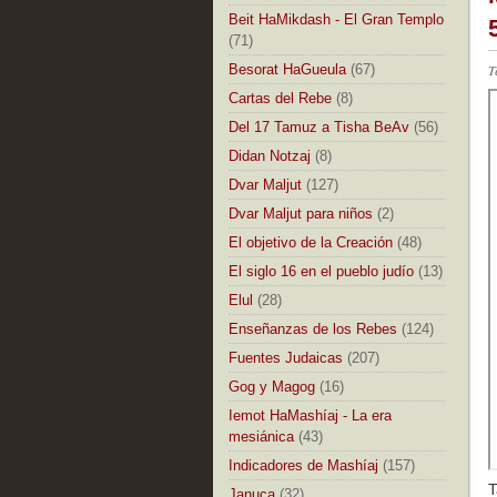
Beit HaMikdash - El Gran Templo
(71)
Besorat HaGueula
(67)
T
Cartas del Rebe
(8)
Del 17 Tamuz a Tisha BeAv
(56)
Didan Notzaj
(8)
Dvar Maljut
(127)
Dvar Maljut para niños
(2)
El objetivo de la Creación
(48)
El siglo 16 en el pueblo judío
(13)
Elul
(28)
Enseñanzas de los Rebes
(124)
Fuentes Judaicas
(207)
Gog y Magog
(16)
Iemot HaMashíaj - La era
mesiánica
(43)
Indicadores de Mashíaj
(157)
T
Januca
(32)