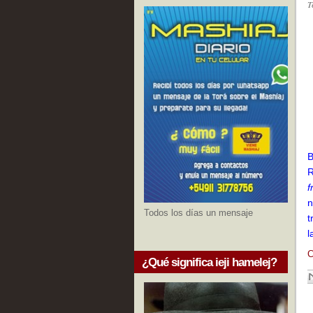
T
B
R
f
n
Todos los días un mensaje
t
l
C
¿Qué significa ieji hamelej?