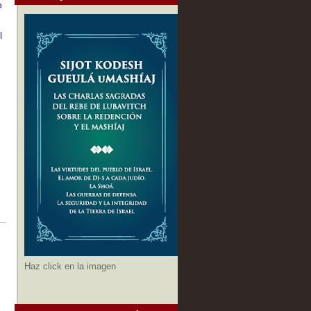
o
l
Haz click en la imagen