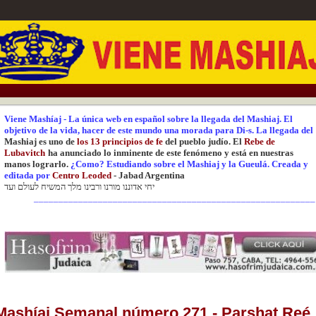
Viene Mashíaj
-
La única web en español sobre la llegada del Mashiaj.
El
objetivo de la vida, hacer de este mundo una
morada para Di-s.
La
llegada del
Mashiaj es uno de
los 13 principios de fe
del pueblo judío. El
Rebe de
Lubavitch
ha anunciado lo inminente de este fenómeno y está en nuestras
manos lograrlo.
¿Como? Estudiando sobre el Mashiaj y la Gueulá.
Creada y
editada
por
Centr
o Leoded
-
Jabad Argentina
יחי אדוננו מורנו ורבינו מלך המשיח לעולם ועד
_________________________________________________________
Mashíaj Semanal número 271 - Parshat Reé