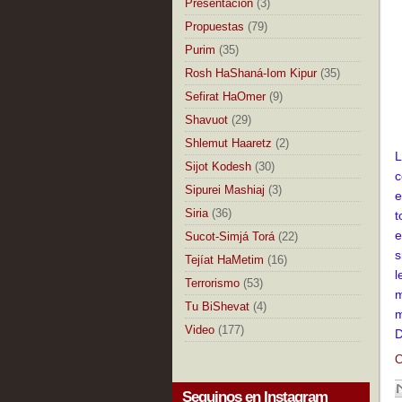
Presentación
(3)
Propuestas
(79)
Purim
(35)
Rosh HaShaná-Iom Kipur
(35)
Sefirat HaOmer
(9)
Shavuot
(29)
Shlemut Haaretz
(2)
L
Sijot Kodesh
(30)
c
Sipurei Mashiaj
(3)
e
Siria
(36)
t
e
Sucot-Simjá Torá
(22)
s
Tejíat HaMetim
(16)
l
Terrorismo
(53)
m
Tu BiShevat
(4)
m
Video
(177)
D
C
Seguinos en Instagram