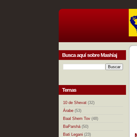
Busca aquí sobre Mashíaj
Temas
10 de Shevat
(32)
Árabe
(53)
Baal Shem Tov
(48)
BaParshá
(50)
Bati Legani
(23)