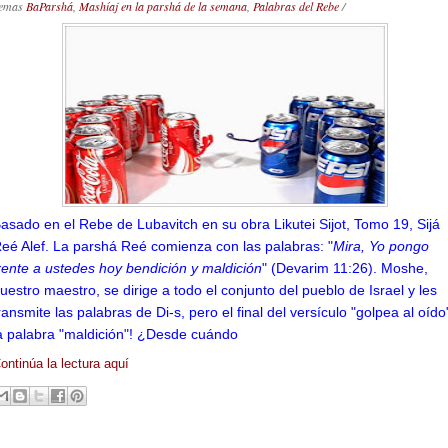
emas
BaParshá
,
Mashíaj en la parshá de la semana
,
Palabras del Rebe
/
asado en el Rebe de Lubavitch en su obra Likutei Sijot, Tomo 19, Sijá
eé Alef.
La parshá Reé comienza con las palabras: "
Mira, Yo pongo
rente a ustedes hoy bendición y maldición
" (Devarim 11:26). Moshe,
uestro maestro, se dirige a todo el conjunto del pueblo de Israel y les
ransmite las palabras de Di-s, pero el final del versículo "golpea al oído
a palabra "maldición"! ¿Desde cuándo
ontinúa la lectura aquí