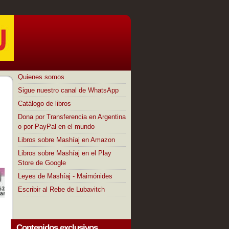
Quienes somos
Sigue nuestro canal de WhatsApp
Catálogo de libros
Dona por Transferencia en Argentina
o por PayPal en el mundo
Libros sobre Mashíaj en Amazon
Libros sobre Mashíaj en el Play
Store de Google
Leyes de Mashíaj - Maimónides
Escribir al Rebe de Lubavitch
Contenidos exclusivos