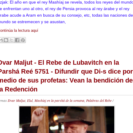
tzjak: El año en que el rey Mashíaj se revela, todos los reyes del mund
e enfrentan uno al otro, el rey de Persia provoca al rey árabe y el rey
rabe acude a Aram en busca de su consejo, etc, todas las naciones de
undo se estremecen y se asustan,
ontinúa la lectura aquí
Dvar Maljut - El Rebe de Lubavitch en la
Parshá Reé 5751 - Difundir que Di-s dice por
medio de sus profetas: Vean la bendición de
la Redención
emas
Dvar Maljut
,
Elul
,
Mashíaj en la parshá de la semana
,
Palabras del Rebe
/