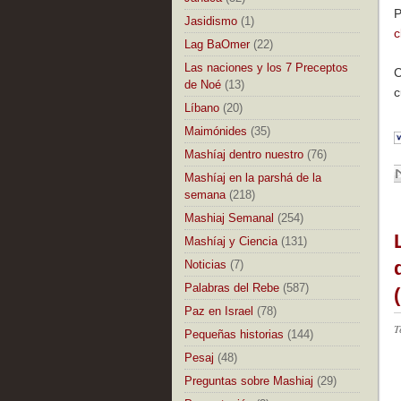
P
Jasidismo
(1)
c
Lag BaOmer
(22)
Las naciones y los 7 Preceptos
C
de Noé
(13)
c
Líbano
(20)
Maimónides
(35)
Mashíaj dentro nuestro
(76)
Mashíaj en la parshá de la
semana
(218)
Mashiaj Semanal
(254)
Mashíaj y Ciencia
(131)
Noticias
(7)
Palabras del Rebe
(587)
Paz en Israel
(78)
T
Pequeñas historias
(144)
Pesaj
(48)
Preguntas sobre Mashiaj
(29)