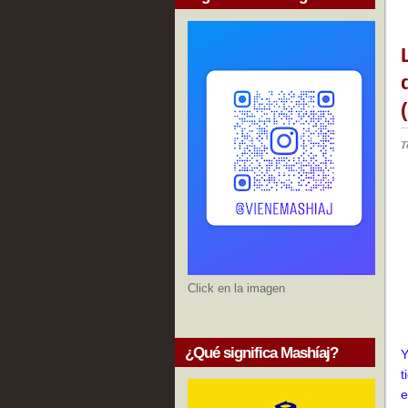
T
Click en la imagen
¿Qué significa Mashíaj?
Y
t
e