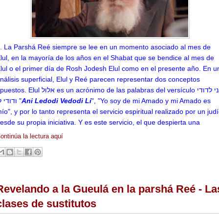
. La Parshá Reé siempre se lee en un momento asociado al mes de
lul, en la mayoría de los años en el Shabat que se bendice al mes de
lul o el primer día de Rosh Jodesh Elul como en el presente año.
En u
nálisis superficial, Elul y Reé parecen representar dos conceptos
os. Elul אלול es un acrónimo de las palabras del versículo אני לדודי
ודודי לי "
Ani Ledodi Vedodi Li
", "Yo soy de mi Amado y mi Amado es
ío", y por lo tanto representa el servicio espiritual realizado por un jud
esde su propia iniciativa. Y es este servicio, el que despierta una
ontinúa la lectura aquí
Revelando a la Gueulá en la parshá Reé - La
clases de sustitutos