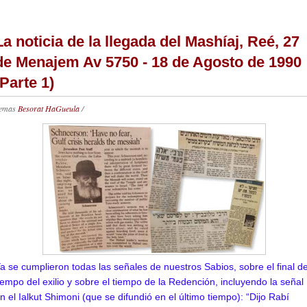
La noticia de la llegada del Mashíaj, Reé, 27
de Menajem Av 5750 - 18 de Agosto de 1990
(Parte 1)
emas
Besorat HaGueula
/
a se cumplieron todas las señales de nuestros Sabios, sobre el final de
iempo del exilio y sobre el tiempo de la Redención, incluyendo la señal
n el Ialkut Shimoni (que se difundió en el último tiempo): “Dijo Rabí