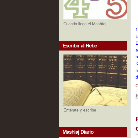
Cuando llega el Mashíaj
1
E
E
Escribir al Rebe
a
opuest
m
d
C
Entérate y escribe
Mashíaj Diario