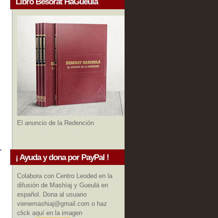
Libro Besorat HaGueula
El anuncio de la Redención
"
¡ Ayuda y dona por PayPal !
Colabora con Centro Leoded en la
difusión de Mashíaj y Gueulá en
español. Dona al usuario
vienemashiaj@gmail.com o haz
click aquí en la imagen