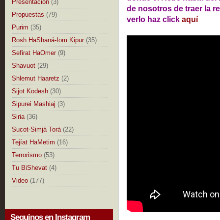
Presentación
(3)
de nosotros de traer la 
Propuestas
(79)
verlo haz click
aquí
Purim
(35)
Rosh HaShaná-Iom Kipur
(35)
Sefirat HaOmer
(9)
Shavuot
(29)
Shlemut Haaretz
(2)
Sijot Kodesh
(30)
Sipurei Mashiaj
(3)
Siria
(36)
Sucot-Simjá Torá
(22)
Tejíat HaMetim
(16)
Terrorismo
(53)
Tu BiShevat
(4)
Video
(177)
Seguinos en Instagram