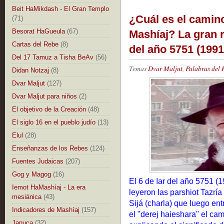
Beit HaMikdash - El Gran Templo
¿Cuál es el camino
(71)
Besorat HaGueula
(67)
Mashíaj? La gran r
Cartas del Rebe
(8)
del año 5751 (1991
Del 17 Tamuz a Tisha BeAv
(56)
Temas
Dvar Maljut
,
Palabras del 
Didan Notzaj
(8)
Dvar Maljut
(127)
Dvar Maljut para niños
(2)
El objetivo de la Creación
(48)
El siglo 16 en el pueblo judío
(13)
Elul
(28)
Enseñanzas de los Rebes
(124)
Fuentes Judaicas
(207)
Gog y Magog
(16)
El 6 de Iar del año 5751 (
Iemot HaMashíaj - La era
leyeron las parshiot Tazría
mesiánica
(43)
Sijá (charla) que luego ent
Indicadores de Mashíaj
(157)
el "derej haieshara" el cam
Januca
(32)