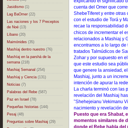
explicando el significado d
cuenta del Omer que corres
Jasidismo
(1)
ShebeTiferet y entre otras 
Lag BaOmer
(22)
con el estudio de Torá y M
Las naciones y los 7 Preceptos
recae la responsabilidad d
de Noé
(13)
chicos de incrementar el e
Líbano
(20)
relacionados a Mashiaj y 
Maimónides
(35)
encontramos a lo largo de t
Mashíaj dentro nuestro
(76)
tratados Talmúdicos de San
Mashíaj en la parshá de la
Zohar y por supuesto en e
semana
(218)
que este estudio sea públi
Mashiaj Semanal
(254)
que genere la ansiedad, el 
Mashiaj, junto a un increm
Mashíaj y Ciencia
(131)
intención de apurar la red
Noticias
(7)
La charla terminó con las p
Palabras del Rebe
(587)
revelación del Mashiaj ha
Paz en Israel
(78)
"Shehejeianu Vekimanu Vih
Pequeñas historias
(144)
nacimiento y revelación de
Puesto que era Shabat, e
Pesaj
(48)
momentos similares de 
Preguntas sobre Mashiaj
(29)
donde el Rebe habla del