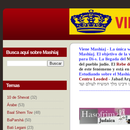
Viene Mashíaj
-
La única w
Busca aquí sobre Mashíaj
Mashiaj.
El objetivo de la
para Di-s.
La
llegada del
M
del pueblo judío. El
Rebe d
de este fenómeno y está en
Estudiando sobre el Mashi
Centr
o Leoded
-
Jabad Ar
נו ורבינו מלך המשיח לעולם ועד
Temas
_____________________
10 de Shevat
(32)
Árabe
(53)
Baal Shem Tov
(48)
BaParshá
(50)
Bati Legani
(23)