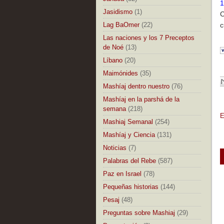
1
Jasidismo
(1)
C
Lag BaOmer
(22)
c
Las naciones y los 7 Preceptos
de Noé
(13)
Líbano
(20)
Maimónides
(35)
Mashíaj dentro nuestro
(76)
Mashíaj en la parshá de la
semana
(218)
E
Mashiaj Semanal
(254)
Mashíaj y Ciencia
(131)
Noticias
(7)
Palabras del Rebe
(587)
Paz en Israel
(78)
Pequeñas historias
(144)
Pesaj
(48)
Preguntas sobre Mashiaj
(29)