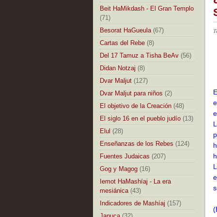
Beit HaMikdash - El Gran Templo
(71)
Besorat HaGueula
(67)
T
Cartas del Rebe
(8)
Del 17 Tamuz a Tisha BeAv
(56)
Didan Notzaj
(8)
Dvar Maljut
(127)
E
Dvar Maljut para niños
(2)
e
El objetivo de la Creación
(48)
e
El siglo 16 en el pueblo judío
(13)
L
Elul
(28)
p
Enseñanzas de los Rebes
(124)
h
h
Fuentes Judaicas
(207)
L
Gog y Magog
(16)
e
Iemot HaMashíaj - La era
s
mesiánica
(43)
Indicadores de Mashíaj
(157)
(
Januca
(32)