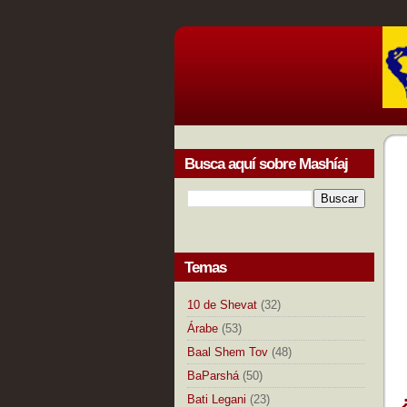
Busca aquí sobre Mashíaj
Temas
10 de Shevat
(32)
Árabe
(53)
Baal Shem Tov
(48)
BaParshá
(50)
Bati Legani
(23)