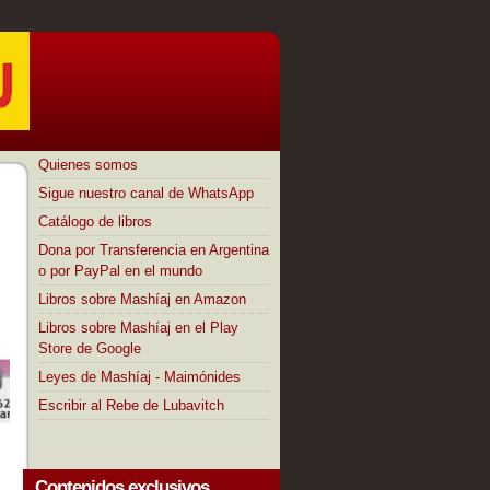
Quienes somos
Sigue nuestro canal de WhatsApp
Catálogo de libros
Dona por Transferencia en Argentina
o por PayPal en el mundo
Libros sobre Mashíaj en Amazon
Libros sobre Mashíaj en el Play
Store de Google
Leyes de Mashíaj - Maimónides
Escribir al Rebe de Lubavitch
Contenidos exclusivos