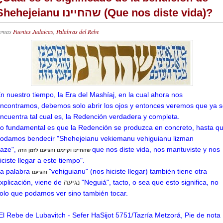
Shehejeianu שהחיינו (Que nos diste vida)?
emas
Fuentes Judaicas
,
Palabras del Rebe
n nuestro tiempo, la Era del Mashíaj, en la cual ahora nos
ncontramos, debemos solo abrir los ojos y entonces veremos que ya 
ncuentra tal cual es, la Redención verdadera y completa.
o fundamental es que la Redención se produzca en concreto, hasta q
odamos bendecir "Shehejeianu vekiemanu vehiguianu lizman
aze",
que nos diste vida, nos mantuviste y nos
שהחיינו
וקיימנו והגיענו לזמן הזה
iciste llegar a este tiempo".
a palabra
"vehiguianu" (nos hiciste llegar) también tiene otra
והגיענו
xplicación,
viene de
נגיעה
"Neguiá", tacto, o sea que esto significa, no
olo que podamos ver sino también tocar.
El Rebe de Lubavitch - Sefer HaSijot 5751/Tazría Metzorá, Pie de nota