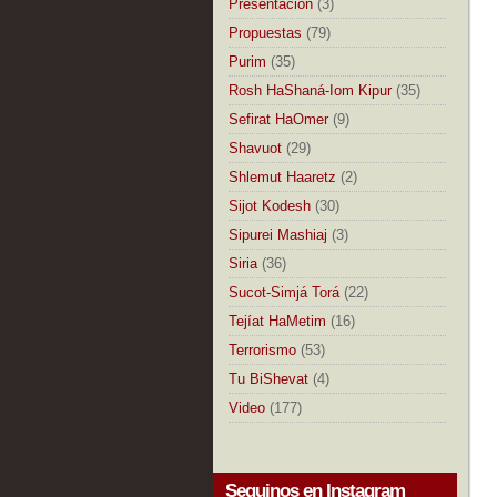
Presentación
(3)
Propuestas
(79)
Purim
(35)
Rosh HaShaná-Iom Kipur
(35)
Sefirat HaOmer
(9)
Shavuot
(29)
Shlemut Haaretz
(2)
Sijot Kodesh
(30)
Sipurei Mashiaj
(3)
Siria
(36)
Sucot-Simjá Torá
(22)
Tejíat HaMetim
(16)
Terrorismo
(53)
Tu BiShevat
(4)
Video
(177)
Seguinos en Instagram