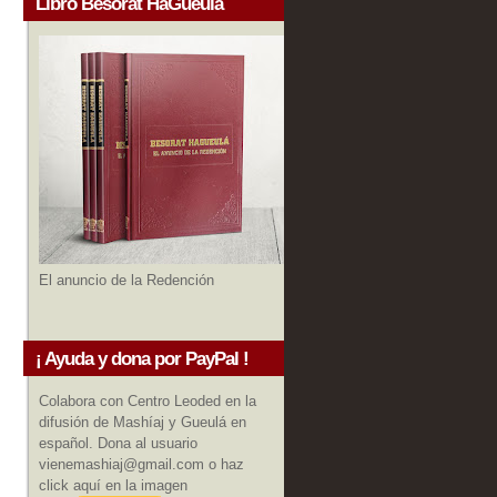
Libro Besorat HaGueula
El anuncio de la Redención
¡ Ayuda y dona por PayPal !
Colabora con Centro Leoded en la
difusión de Mashíaj y Gueulá en
español. Dona al usuario
vienemashiaj@gmail.com o haz
click aquí en la imagen