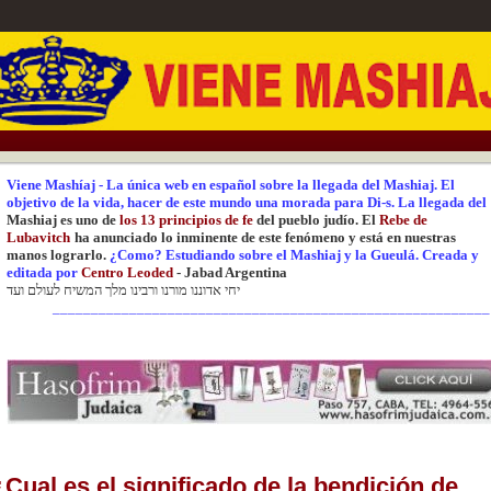
Viene Mashíaj
-
La única web en español sobre la llegada del Mashiaj.
El
objetivo de la vida, hacer de este mundo una
morada para Di-s.
La
llegada del
Mashiaj es uno de
los 13 principios de fe
del pueblo judío. El
Rebe de
Lubavitch
ha anunciado lo inminente de este fenómeno y está en nuestras
manos lograrlo.
¿Como? Estudiando sobre el Mashiaj y la Gueulá.
Creada y
editada
por
Centr
o Leoded
-
Jabad Argentina
יחי אדוננו מורנו ורבינו מלך המשיח לעולם ועד
_________________________________________________________
¿Cual es el significado de la bendición de