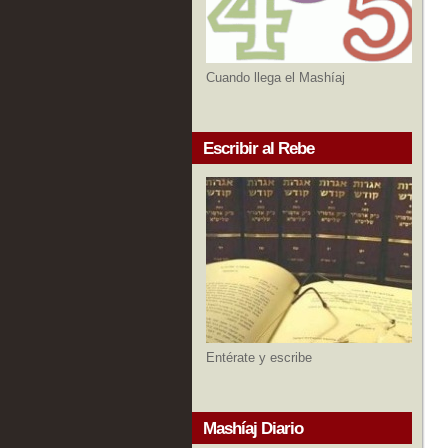
Cuando llega el Mashíaj
Escribir al Rebe
Entérate y escribe
Mashíaj Diario