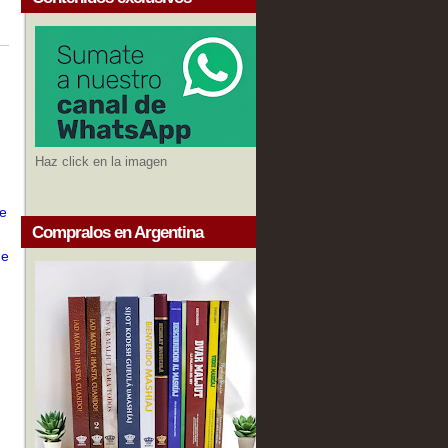
Haz click en la imagen
se
Compralos en Argentina
ue