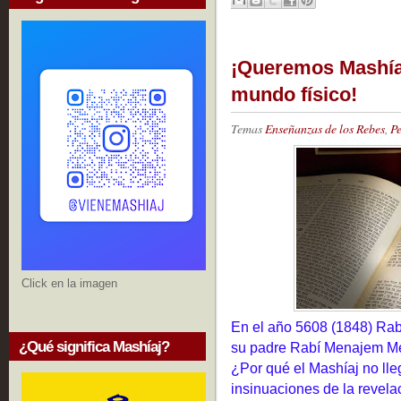
¡Queremos Mashíaj 
mundo físico!
Temas
Enseñanzas de los Rebes
,
Pe
Click en la imagen
En el año 5608 (1848) Rab
¿Qué significa Mashíaj?
su padre Rabí Menajem Me
¿Por qué el Mashíaj no lle
insinuaciones de la revela