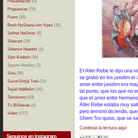
Presentación
(3)
Propuestas
(79)
Purim
(35)
Rosh HaShaná-Iom Kipur
(35)
Sefirat HaOmer
(9)
Shavuot
(29)
Shlemut Haaretz
(2)
Sijot Kodesh
(30)
Sipurei Mashiaj
(3)
El Alter Rebe le dijo una 
Siria
(36)
se grabó en los jasidim el
Sucot-Simjá Torá
(22)
amor entre jasidim era ma
Tejíat HaMetim
(16)
tal punto, que los que no 
Terrorismo
(53)
que el amor entre hermano
Alter Rebe estaba muy sati
Tu BiShevat
(4)
pero terminó diciendo, que
Video
(177)
Shem Tov quiso, que se sac
Continúa la lectura aquí
Seguinos en Instagram