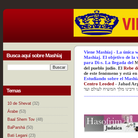
Viene Mashíaj
-
La única w
Busca aquí sobre Mashíaj
Mashiaj.
El objetivo de la
para Di-s.
La
llegada del
M
del pueblo judío. El
Rebe d
de este fenómeno y está en
Estudiando sobre el Mashi
Centr
o Leoded
-
Jabad Ar
נו ורבינו מלך המשיח לעולם ועד
Temas
_____________________
10 de Shevat
(32)
Árabe
(53)
Baal Shem Tov
(48)
BaParshá
(50)
Bati Legani
(23)