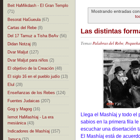
Beit HaMikdash - El Gran Templo
Mostrando entradas con 
(71)
to
Besorat HaGueula
(67)
Cartas del Rebe
(8)
Las distintas form
Del 17 Tamuz a Tisha BeAv
(56)
Temas
Palabras del Rebe
,
Pequeñas
Didan Notzaj
(8)
Dvar Maljut
(127)
Dvar Maljut para niños
(2)
El objetivo de la Creación
(48)
El siglo 16 en el pueblo judío
(13)
Elul
(28)
Enseñanzas de los Rebes
(124)
Fuentes Judaicas
(207)
Gog y Magog
(16)
Llega el Mashíaj y todo el 
Iemot HaMashíaj - La era
sabios en la primera fila l
mesiánica
(43)
escuchar una disertación 
Indicadores de Mashíaj
(157)
El Mashíaj está de acuerd
Januca
(32)