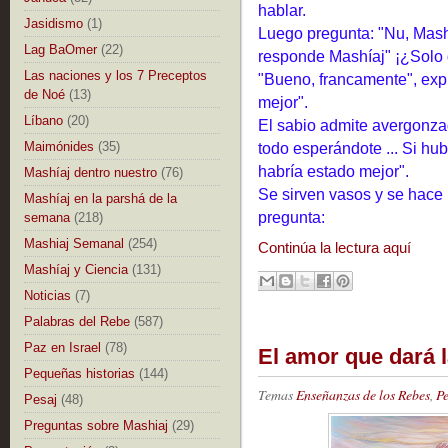
hablar.
Jasidismo
(1)
Luego pregunta: "Nu, Mash
Lag BaOmer
(22)
responde Mashíaj" ¡¿Solo q
Las naciones y los 7 Preceptos
"Bueno, francamente", expl
de Noé
(13)
mejor".
Líbano
(20)
El sabio admite avergonz
todo esperándote ... Si hu
Maimónides
(35)
habría estado mejor".
Mashíaj dentro nuestro
(76)
Se sirven vasos y se hace 
Mashíaj en la parshá de la
pregunta:
semana
(218)
Mashiaj Semanal
(254)
Continúa la lectura aquí
Mashíaj y Ciencia
(131)
Noticias
(7)
Palabras del Rebe
(587)
Paz en Israel
(78)
El amor que dará l
Pequeñas historias
(144)
Temas
Enseñanzas de los Rebes
,
Pe
Pesaj
(48)
Preguntas sobre Mashiaj
(29)