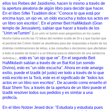
ellos los Rebes del Jasidismo, hacen lo mismo a través de
la apertura aleatoria de algún libro para decidir que hacer.
En el libro Siftei Tzadikim dice: "Conoce lo que está por
encima tuyo, un ojo ve, un oído escucha y todos tus actos en
un libro son escritos". En el primer Beit HaMikdash (Gran
templo de Jerusalem), sabían que hacer a través de los
"Urim veTumim"
(
Los urim ve´tumim eran pergaminos en los cuales
Moshe había escrito las 72 letras del nombre oculto de Di-s y que hacían que
el pectoral del Cohen Gadol se alumbrara para dar respuestas a través de las
distintas combinaciones de letras, a las consultas o decisiones que afectaban
a todo el pueblo de Israel o a un tribunal para la obtención de una sentencia
, esto es "un ojo que ve". En el segundo Beit
definitiva.)
HaMikdash sabían a través de un Bat Kol (un sonido
Divino), esto es "un oído escucha". Ahora en este amargo
exilio, puede el tzadik (el justo) ver todo a través de lo que
está escrito en la Torá, este es el significado de "todos tus
actos en un libro son escritos". De acuerdo como enseño el
Baal Shem Tov, a través de la apertura de un libro puede el
tzadik resolver todos sus pedidos y es similar a una
profecía.
En el libro Notzer Jesed dice: "Estudiala y estudiala pues