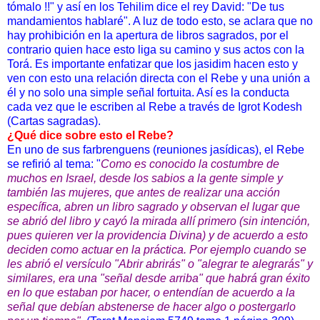
tómalo !!" y así en los Tehilim dice el rey David: "De tus
mandamientos hablaré". A luz de todo esto, se aclara que no
hay prohibición en la apertura de libros sagrados, por el
contrario quien hace esto liga su camino y sus actos con la
Torá. Es importante enfatizar que los jasidim hacen esto y
ven con esto una relación directa con el Rebe y una unión a
él y no solo una simple señal fortuita. Así es la conducta
cada vez que le escriben al Rebe a través de Igrot Kodesh
(Cartas sagradas).
¿Qué dice sobre esto el Rebe?
En uno de sus farbrenguens (reuniones jasídicas), el Rebe
se refirió al tema: "
Como es conocido la costumbre de
muchos en Israel, desde los sabios a la gente simple y
también las mujeres, que antes de realizar una acción
específica, abren un libro sagrado y observan el lugar que
se abrió del libro y cayó la mirada allí primero (sin intención,
pues quieren ver la providencia Divina) y de acuerdo a esto
deciden como actuar en la práctica. Por ejemplo cuando se
les abrió el versículo "Abrir abrirás" o "alegrar te alegrarás" y
similares, era una "señal desde arriba" que habrá gran éxito
en lo que estaban por hacer, o entendían de acuerdo a la
señal que debían abstenerse de hacer algo o postergarlo