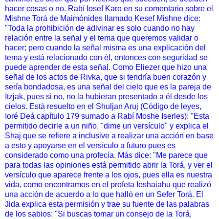
hacer cosas o no. Rabí Iosef Karo en su comentario sobre el
Mishne Torá de Maimónides llamado Kesef Mishne dice:
"Toda la prohibición de adivinar es solo cuando no hay
relación entre la señal y el tema que queremos validar o
hacer; pero cuando la señal misma es una explicación del
tema y está relacionado con él, entonces con seguridad se
puede aprender de esta señal. Como Eliezer que hizo una
señal de los actos de Rivka, que si tendría buen corazón y
sería bondadosa, es una señal del cielo que es la pareja de
Itzjak, pues si no, no la hubieran presentado a él desde los
cielos. Está resuelto en el Shuljan Aruj (Código de leyes,
Ioré Deá capítulo 179 sumado a Rabí Moshe Iserles): "Esta
permitido decirle a un niño, "dime un versículo" y explica el
Shaj que se refiere a inclusive a realizar una acción en base
a esto y apoyarse en el versículo a futuro pues es
considerado como una profecía. Más dice: "Me parece que
para todas las opiniones está permitido abrir la Torá, y ver el
versículo que aparece frente a los ojos, pues ella es nuestra
vida, como encontramos en el profeta Ieshaiahu que realizó
una acción de acuerdo a lo que halló en un Sefer Torá. El
Jida explica esta permisión y trae su fuente de las palabras
de los sabios: "Si buscas tomar un consejo de la Torá,