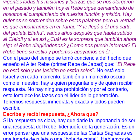
vigentes todas las misiones y fuerzas que se nos otorgaron
en el pasado y también hoy el Rebe sigue demandando de
nosotros el cumplimiento de nuestra función y misión. Hay
quienes se sorprenden sobre estas palabras pero la verdad
es que encontramos en el Tanaj: "Y le llegó a él una carta
del profeta Eliahu", varios años después que había subido
al Cielo!! y si es así ¿Cuál es la sorpresa que también ahora
siga el Rebe dirigiéndonos? ¿Como nos puede informar? El
Rebe tiene su estilo y podemos apoyarnos en él
".
Con el paso del tiempo se tomó conciencia del hecho que
enseño el Alter Rebe (primer Rebe de Jabad) que: "
El Rebe
no está solo y los jasidim no están solos
". No está solo
Israel y en cada momento, también un momento oscuro
como el nuestro, hay a quien preguntarle y de quien recibir
respuesta. No hay ninguna prohibición y por el contrario,
esto fortalece los lazos con el líder de la generación.
Tenemos respuesta inmediata y exacta y todos pueden
escribir.
Escribe y recibí respuesta, ¿Ahora que?
Si la respuesta es clara, hay que darle la importancia de ser
una respuesta del Rebe, líder judío de la generación. Es un
error pensar que una respuesta de las Cartas Sagradas es
una jugada de ruleta o una "bola de cristal". Hablamos de