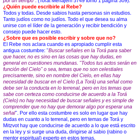
por un tiempo".
(Torat Menajem 5749 tomo 1 página 309).
¿Quién puede escribirle al Rebe?
Todos y todas. Desde sabios hasta personas sin estudios.
Tanto judíos como no judíos. Todo el que desea su alma
unirse con el líder de la generación y recibir bendición y
consejo puede hacer esto.
¿Sobre que es posible escribir y sobre que no?
El Rebe nos aclara cuando es apropiado cumplir esta
antigua costumbre: "
Buscar señales en la Torá para saber
que hacer, no es sino en las cosas que hay dudas, en
general en cuestiones mundanas. "Todos tus actos serán en
función del Cielo" o sea, temas que no son celestiales
precisamente, sino en nombre del Cielo, en ellas hay
necesidad de buscar en el Cielo (La Torá) una señal como
debe ser la conducta en lo terrenal, pero en los temas que
sabe con certeza como conducirse de acuerdo a la Torá
(Cielo) no hay necesidad de buscar señales y es simple de
comprender que no hay que demorar algo por esperar una
señal
". Por ello esta costumbre es solo en lugar que hay
dudas en cuanto a lo terrenal, pero en temas de Torá y
Mitzvot hay que conducirse de acuerdo a lo que está escrito
en la ley y si surge una duda, dirigirse al sabio (rabino o
mentor espiritual) experto en estos temas.