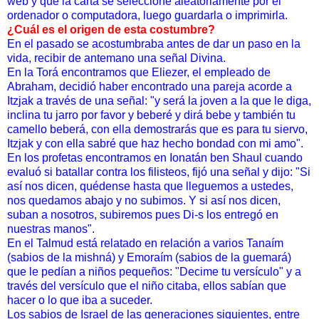
web y que la carta se seleccione aleatoriamente por el
ordenador o computadora, luego guardarla o imprimirla.
¿Cuál es el origen de esta costumbre?
En el pasado se acostumbraba antes de dar un paso en la
vida, recibir de antemano una señal Divina.
En la Torá encontramos que Eliezer, el empleado de
Abraham, decidió haber encontrado una pareja acorde a
Itzjak a través de una señal: "y será la joven a la que le diga,
inclina tu jarro por favor y beberé y dirá bebe y también tu
camello beberá, con ella demostrarás que es para tu siervo,
Itzjak y con ella sabré que haz hecho bondad con mi amo".
En los profetas encontramos en Ionatán ben Shaul cuando
evaluó si batallar contra los filisteos, fijó una señal y dijo: "Si
así nos dicen, quédense hasta que lleguemos a ustedes,
nos quedamos abajo y no subimos. Y si así nos dicen,
suban a nosotros, subiremos pues Di-s los entregó en
nuestras manos".
En el Talmud está relatado en relación a varios Tanaím
(sabios de la mishná) y Emoraím (sabios de la guemará)
que le pedían a niños pequeños: "Decime tu versículo" y a
través del versículo que el niño citaba, ellos sabían que
hacer o lo que iba a suceder.
Los sabios de Israel de las generaciones siguientes, entre