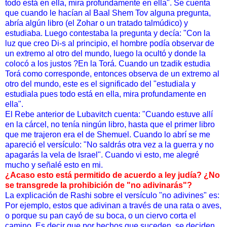
todo está en ella, mira profundamente en ella". Se cuenta
que cuando le hacían al Baal Shem Tov alguna pregunta,
abría algún libro (el Zohar o un tratado talmúdico) y
estudiaba. Luego contestaba la pregunta y decía: "Con la
luz que creo Di-s al principio, el hombre podía observar de
un extremo al otro del mundo, luego la ocultó y donde la
colocó a los justos ?En la Torá. Cuando un tzadik estudia
Torá como corresponde, entonces observa de un extremo al
otro del mundo, este es el significado del "estudiala y
estudiala pues todo está en ella, mira profundamente en
ella".
El Rebe anterior de Lubavitch cuenta: "Cuando estuve allí
en la cárcel, no tenía ningún libro, hasta que el primer libro
que me trajeron era el de Shemuel. Cuando lo abrí se me
apareció el versículo: "No saldrás otra vez a la guerra y no
apagarás la vela de Israel". Cuando vi esto, me alegré
mucho y señalé esto en mi.
¿Acaso esto está permitido de acuerdo a ley judía? ¿No
se transgrede la prohibición de "no adivinarás"?
La explicación de Rashi sobre el versículo "no adivines" es:
Por ejemplo, estos que adivinan a través de una rata o aves,
o porque su pan cayó de su boca, o un ciervo corta el
camino. Es decir que por hechos que suceden, se deciden