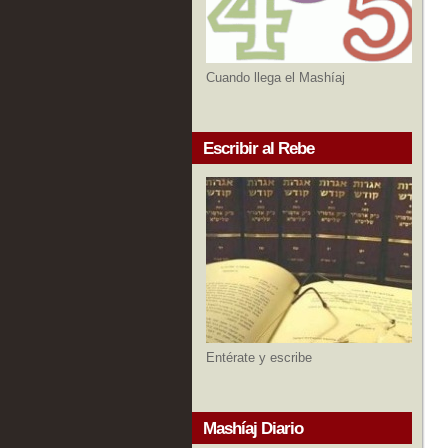
Cuando llega el Mashíaj
Escribir al Rebe
Entérate y escribe
Mashíaj Diario