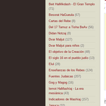
Beit HaMikdash - El Gran Templo
/
(71)
Besorat HaGueula
(67)
Cartas del Rebe
(8)
Del 17 Tamuz a Tisha BeAv
(56)
Didan Notzaj
(8)
Dvar Maljut
(127)
Dvar Maljut para niños
(2)
El objetivo de la Creación
(48)
El siglo 16 en el pueblo judío
(13)
Elul
(28)
Enseñanzas de los Rebes
(124)
Fuentes Judaicas
(207)
Gog y Magog
(16)
Iemot HaMashíaj - La era
mesiánica
(43)
Indicadores de Mashíaj
(157)
Januca
(32)