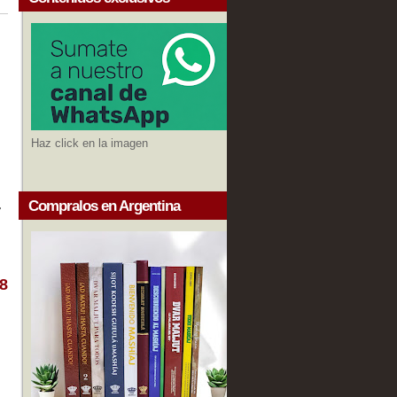
Haz click en la imagen
Compralos en Argentina
r
8