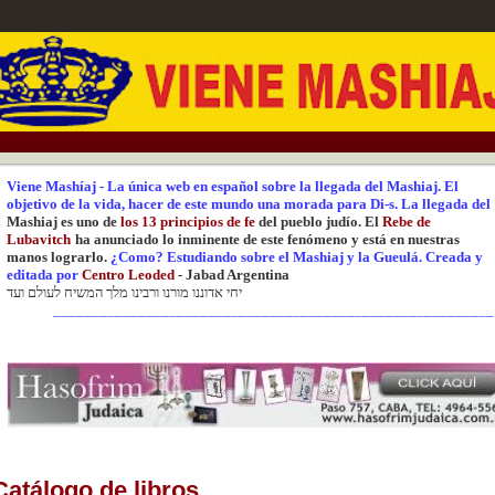
Viene Mashíaj
-
La única web en español sobre la llegada del Mashiaj.
El
objetivo de la vida, hacer de este mundo una
morada para Di-s.
La
llegada del
Mashiaj es uno de
los 13 principios de fe
del pueblo judío. El
Rebe de
Lubavitch
ha anunciado lo inminente de este fenómeno y está en nuestras
manos lograrlo.
¿Como? Estudiando sobre el Mashiaj y la Gueulá.
Creada y
editada
por
Centr
o Leoded
-
Jabad Argentina
יחי אדוננו מורנו ורבינו מלך המשיח לעולם ועד
_________________________________________________________
Catálogo de libros