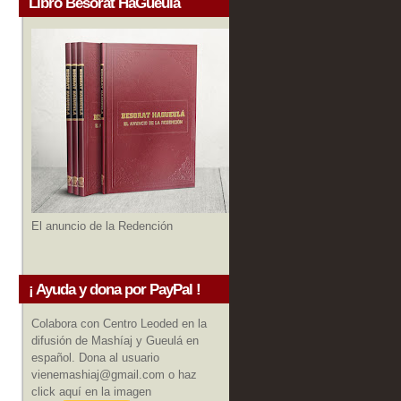
Libro Besorat HaGueula
El anuncio de la Redención
¡ Ayuda y dona por PayPal !
Colabora con Centro Leoded en la
difusión de Mashíaj y Gueulá en
español. Dona al usuario
vienemashiaj@gmail.com o haz
click aquí en la imagen