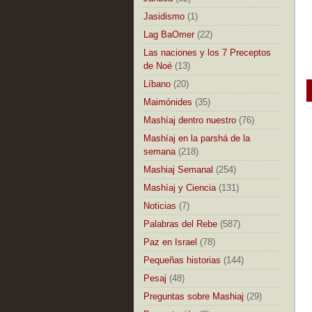
Jasidismo
(1)
Lag BaOmer
(22)
Las naciones y los 7 Preceptos
de Noé
(13)
Líbano
(20)
Maimónides
(35)
Mashíaj dentro nuestro
(76)
Mashíaj en la parshá de la
semana
(218)
Mashiaj Semanal
(254)
Mashíaj y Ciencia
(131)
Noticias
(7)
Palabras del Rebe
(587)
Paz en Israel
(78)
Pequeñas historias
(144)
Pesaj
(48)
Preguntas sobre Mashiaj
(29)