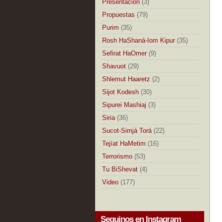
Presentación
(3)
Propuestas
(79)
Purim
(35)
Rosh HaShaná-Iom Kipur
(35)
Sefirat HaOmer
(9)
Shavuot
(29)
Shlemut Haaretz
(2)
Sijot Kodesh
(30)
Sipurei Mashiaj
(3)
Siria
(36)
Sucot-Simjá Torá
(22)
Tejíat HaMetim
(16)
Terrorismo
(53)
Tu BiShevat
(4)
Video
(177)
Seguinos en Instagram