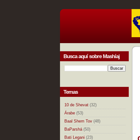
Busca aquí sobre Mashíaj
Temas
10 de Shevat
(32)
Árabe
(53)
Baal Shem Tov
(48)
BaParshá
(50)
Bati Legani
(23)