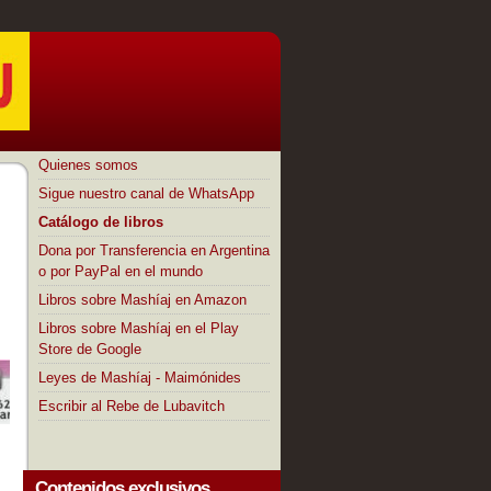
Quienes somos
Sigue nuestro canal de WhatsApp
Catálogo de libros
Dona por Transferencia en Argentina
o por PayPal en el mundo
Libros sobre Mashíaj en Amazon
Libros sobre Mashíaj en el Play
Store de Google
Leyes de Mashíaj - Maimónides
Escribir al Rebe de Lubavitch
Contenidos exclusivos