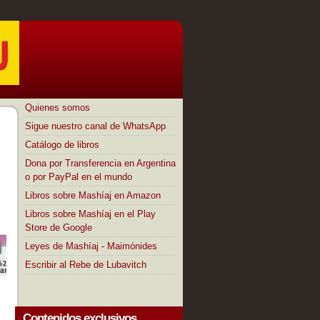
Quienes somos
Sigue nuestro canal de WhatsApp
Catálogo de libros
Dona por Transferencia en Argentina
o por PayPal en el mundo
Libros sobre Mashíaj en Amazon
Libros sobre Mashíaj en el Play
Store de Google
Leyes de Mashíaj - Maimónides
Escribir al Rebe de Lubavitch
Contenidos exclusivos