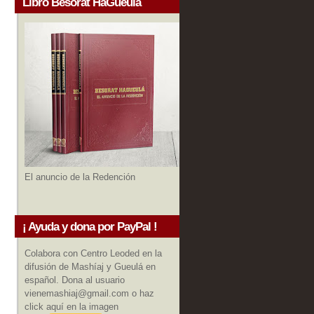
Libro Besorat HaGueula
El anuncio de la Redención
¡ Ayuda y dona por PayPal !
Colabora con Centro Leoded en la
difusión de Mashíaj y Gueulá en
español. Dona al usuario
vienemashiaj@gmail.com o haz
click aquí en la imagen