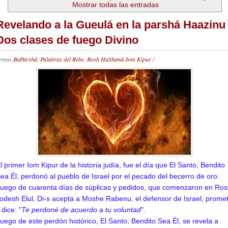
Mostrar todas las entradas
Revelando a la Gueulá en la parshá Haazinu 
Dos clases de fuego Divino
emas
BaParshá
,
Palabras del Rebe
,
Rosh HaShaná-Iom Kipur
/
l primer Iom Kipur de la historia judía, fue el día que El Santo, Bendito
ea Él, perdonó al pueblo de Israel por el pecado del becerro de oro.
uego de cuarenta días de súplicas y pedidos, que comenzaron en Ro
odesh Elul, Di-s acepta a Moshe Rabenu, el defensor de Israel, prome
 dice: "
Te perdoné de acuerdo a tu voluntad
".
uego de este perdón histórico, El Santo, Bendito Sea Él, se revela a