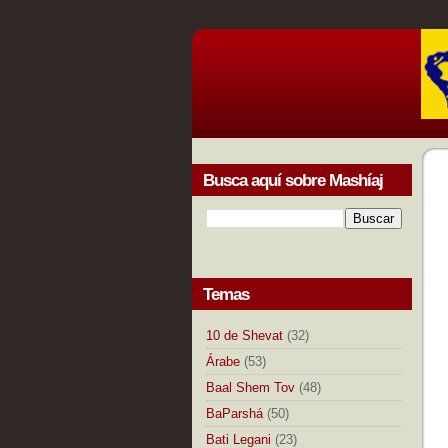
Busca aquí sobre Mashíaj
Temas
10 de Shevat
(32)
Árabe
(53)
Baal Shem Tov
(48)
BaParshá
(50)
Bati Legani
(23)