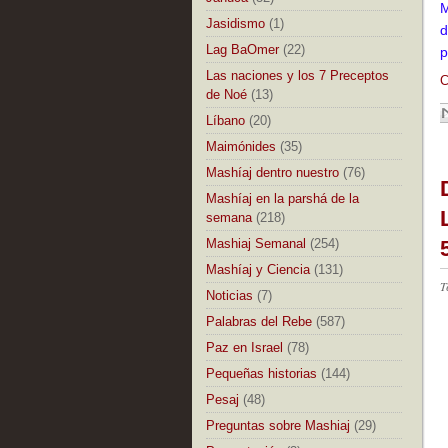
M
Jasidismo
(1)
d
Lag BaOmer
(22)
p
Las naciones y los 7 Preceptos
C
de Noé
(13)
Líbano
(20)
Maimónides
(35)
Mashíaj dentro nuestro
(76)
Mashíaj en la parshá de la
semana
(218)
Mashiaj Semanal
(254)
Mashíaj y Ciencia
(131)
T
Noticias
(7)
Palabras del Rebe
(587)
Paz en Israel
(78)
Pequeñas historias
(144)
Pesaj
(48)
Preguntas sobre Mashiaj
(29)