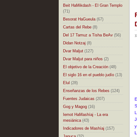
Beit HaMikdash - El Gran Templo
(71)
Besorat HaGueula
(67)
Cartas del Rebe
(8)
Del 17 Tamuz a Tisha BeAv
(56)
T
Didan Notzaj
(8)
Dvar Maljut
(127)
Dvar Maljut para niños
(2)
El objetivo de la Creación
(48)
El siglo 16 en el pueblo judío
(13)
Elul
(28)
Enseñanzas de los Rebes
(124)
Fuentes Judaicas
(207)
E
S
Gog y Magog
(16)
L
Iemot HaMashíaj - La era
J
mesiánica
(43)
y
Indicadores de Mashíaj
(157)
L
Januca
(32)