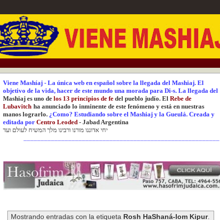
Viene Mashíaj
-
La única web en español sobre la llegada del Mashiaj.
El
objetivo de la vida, hacer de este mundo una
morada para Di-s.
La
llegada del
Mashiaj es uno de
los 13 principios de fe
del pueblo judío. El
Rebe de
Lubavitch
ha anunciado lo inminente de este fenómeno y está en nuestras
manos lograrlo.
¿Como? Estudiando sobre el Mashiaj y la Gueulá.
Creada y
editada
por
Centr
o Leoded
-
Jabad Argentina
יחי אדוננו מורנו ורבינו מלך המשיח לעולם ועד
_________________________________________________________
Mostrando entradas con la etiqueta
Rosh HaShaná-Iom Kipur
.