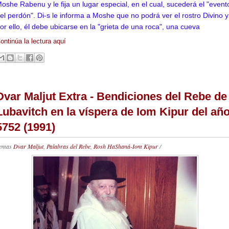
oshe Rabenu y le fija un lugar especial, en el cual, sucederá el "event
el perdón". Di-s le informa a Moshe que no podrá ver el rostro Divino y
or ello, él debe ubicarse en la "grieta de una roca", una cueva
ontinúa la lectura aquí
Dvar Maljut Extra - Bendiciones del Rebe de
Lubavitch en la víspera de Iom Kipur del añ
5752 (1991)
emas
Dvar Maljut
,
Palabras del Rebe
,
Rosh HaShaná-Iom Kipur
/