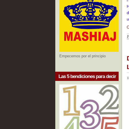
H
d
u
C
Empecemos por el principio
Las 5 bendiciones para decir
T