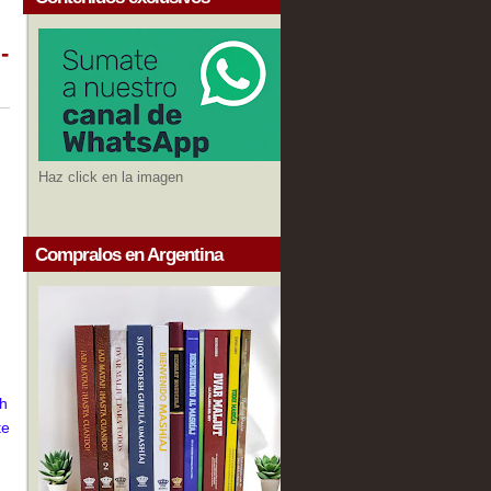
-
Haz click en la imagen
Compralos en Argentina
sh
te