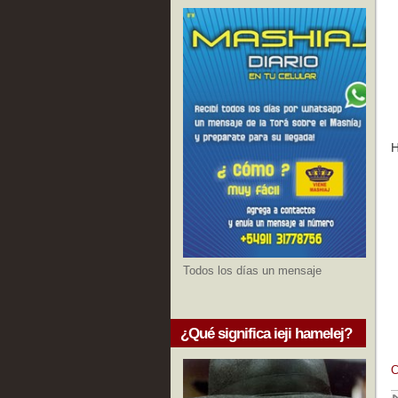
H
Todos los días un mensaje
¿Qué significa ieji hamelej?
C