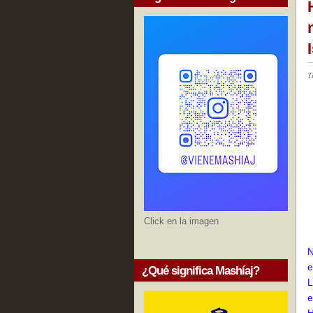
T
Click en la imagen
N
e
¿Qué significa Mashíaj?
L
e
H