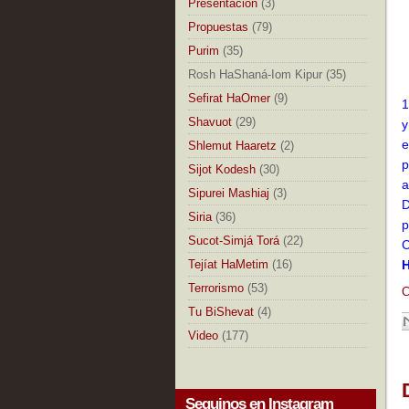
Presentación
(3)
Propuestas
(79)
Purim
(35)
Rosh HaShaná-Iom Kipur
(35)
Sefirat HaOmer
(9)
1
Shavuot
(29)
y
e
Shlemut Haaretz
(2)
p
Sijot Kodesh
(30)
a
Sipurei Mashiaj
(3)
D
Siria
(36)
p
Sucot-Simjá Torá
(22)
C
Tejíat HaMetim
(16)
Terrorismo
(53)
C
Tu BiShevat
(4)
Video
(177)
Seguinos en Instagram