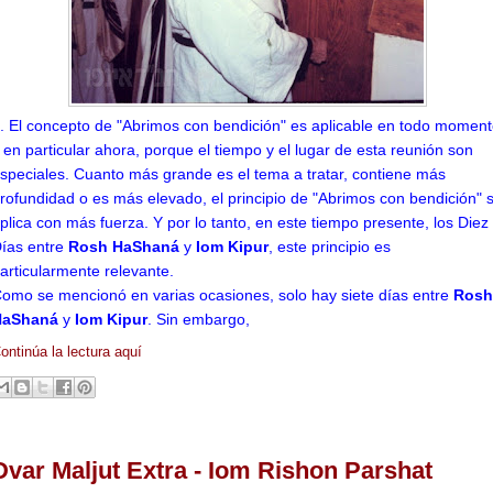
. El concepto de "Abrimos con bendición" es aplicable en todo momen
 en particular ahora, porque el tiempo y el lugar de esta reunión son
speciales. Cuanto más grande es el tema a tratar, contiene más
rofundidad o es más elevado, el principio de "Abrimos con bendición" 
plica con más fuerza. Y por lo tanto, en este tiempo presente, los Diez
ías entre
Rosh HaShaná
y
Iom Kipur
, este principio es
articularmente relevante.
omo se mencionó en varias ocasiones, solo hay siete días entre
Rosh
HaShaná
y
Iom Kipur
. Sin embargo,
ontinúa la lectura aquí
Dvar Maljut Extra - Iom Rishon Parshat