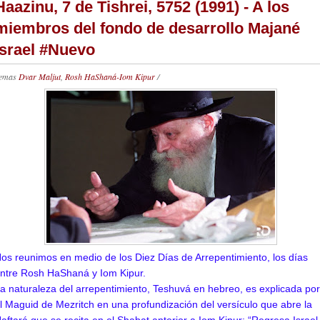
Haazinu, 7 de Tishrei, 5752 (1991) - A los
miembros del fondo de desarrollo Majané
Israel #Nuevo
emas
Dvar Maljut
,
Rosh HaShaná-Iom Kipur
/
os reunimos en medio de los Diez Días de Arrepentimiento, los días
ntre Rosh HaShaná y Iom Kipur.
a naturaleza del arrepentimiento, Teshuvá en hebreo, es explicada por
l Maguid de Mezritch en una profundización del versículo que abre la
aftará que se recita en el Shabat anterior a Iom Kipur: “Regresa Israel