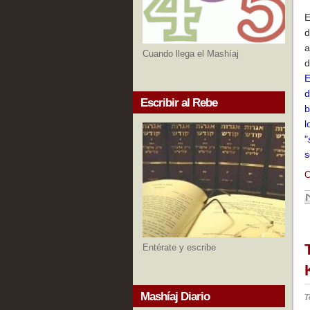
E
d
a
Cuando llega el Mashíaj
d
E
d
Escribir al Rebe
b
l
"
s
C
Entérate y escribe
Mashíaj Diario
T