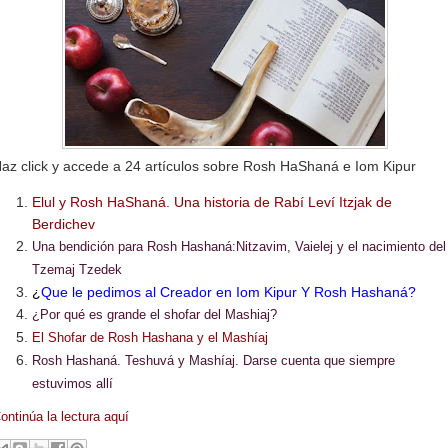
az click y accede a 24 artículos sobre Rosh HaShaná e Iom Kipur
Elul y Rosh HaShaná. Una historia de Rabí Leví Itzjak de
Berdichev
Una bendición para Rosh Hashaná:Nitzavim, Vaielej y el nacimiento del
Tzemaj Tzedek
¿
Que le pedimos al Creador en Iom Kipur Y Rosh Hashan
á
?
¿Por qué es grande el shofar del Mashiaj?
El Shofar de Rosh Hashana y el Mashíaj
Rosh Hashaná. Teshuvá y Mashíaj. Darse cuenta que siempre
estuvimos allí
ontinúa la lectura aquí