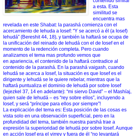
contenido similar
a esta. Esta
similitud se
encuentra mas
revelada en este Shabat: la parashá comienza con el
acercamiento de Iehuda a Iosef: “Y se acercó a él (a Iosef)
Iehudá” (Bereshit 44, 18), y también la haftará se ocupa de
la unificación del reinado de Iehudá con el de Iosef en el
momento de la redención completa. Pero cuando
analizamos el tema mas profundo vemos que
en apariencia, el contenido de la haftará contradice al
contenido de la parashá. En la parashá vaigash, cuando
Iehudá se acerca a Iosef, la situación es que Iosef es el
dirigente y Iehudá se le quiere rebelar, mientras que la
haftará puntualiza el dominio de Iehudá por sobre Iosef
(Iejezkel 37, 14 en adelante): “mi siervo David” – el Mashíaj,
quien sale de Iehudá – es “rey sobre ellos”, incluyendo a
Iosef, y será “príncipe para ellos por siempre”!
La explicación del tema es: Esta posición de las cosas es
vista solo en una observación superficial, pero en la
profundidad del tema, también nuestra parshá trae a
expresión la superioridad de Iehudá por sobre Iosef. Aunque
en acción Iosef era el virrey y fuera de él “no levantará