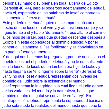
persona su mano o su pierna en toda la tierra de Egipto”
(Bereshit 40, 44), pero el poderoso acercamiento de Iehudá
hacia él, expresado en las palabras de Iosef, comprueba
justamente la fuerza de Iehudá.
Este poderío de Iehudá, quien no se impresionó con el
hecho de que Iosef era el virrey, y aún así tomó coraje y se
irguió frente a él y habló “duramente” – eso allanó el camino
a los hijos de Israel, para que puedan descender después a
Egipto sin estar doblegados al dominio egipcio, y por el
contrario, justamente allí se fortificaron y se convirtieron en
un pueblo fuerte y numeroso.
Y de aquí nos hacemos la pregunta, ¿por qué necesitaba el
pueblo de Israel el poderío de Iehudá y no le era suficiente
con la fuerza de Iosef, quien también era hijo de Iaakov y
hasta llegar a ser “el dirigente sobre la tierra” (Bereshit 42,
6)? Sino que Iosef y Iehudá representan dos niveles de
dominio del judío sobre la existencia del mundo:
Iosef representa la integridad a la cual llega el judío dentro
de las variables del mundo y la naturaleza, hasta que
también dentro del galut se convierte en “virrey”. En
contraposición, Iehudá representa la superioridad básica del
judío sobre toda la realidad del mundo, hasta que tiene la