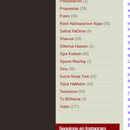
Presentación
(3)
l
Propuestas
(79)
a
Purim
(35)
T
u
Rosh HaShaná-Iom Kipur
(35)
H
Sefirat HaOmer
(9)
u
Shavuot
(29)
(
Shlemut Haaretz
(2)
e
Sijot Kodesh
(30)
q
L
Sipurei Mashiaj
(3)
e
Siria
(36)
j
Sucot-Simjá Torá
(22)
p
Tejíat HaMetim
(16)
v
Terrorismo
(53)
(
Tu BiShevat
(4)
d
s
Video
(177)
l
y
E
Seguinos en Instagram