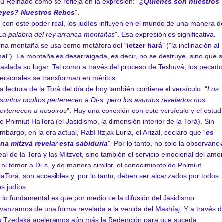
u Reinado como se refleja en la expresión: “
¿Quiénes son nuestros
eyes? Nuestros Rebes
”.
 con este poder real, los judíos influyen en el mundo de una manera d
La palabra del rey arranca montañas
". Esa expresión es significativa.
na montaña se usa como metáfora del "
ietzer hará
" ("la inclinación al
al"). La montaña es desarraigada, es decir, no se destruye, sino que 
raslada su lugar. Tal como a través del proceso de Teshuvá, los pecad
ersonales se transforman en méritos.
a lectura de la Torá del día de hoy también contiene el versículo: “
Los
suntos ocultos pertenecen a Di-s, pero los asuntos revelados nos
ertenecen a nosotros
”. Hay una conexión con este versículo y el estud
e Pnimiut HaTorá (el Jasidismo, la dimensión interior de la Torá). Sin
mbargo, en la era actual, Rabí Itzjak Luria, el Arizal, declaró que “
es
na mitzvá revelar esta sabiduría
”. Por lo tanto, no solo la observanci
eal de la Torá y las Mitzvot, sino también el servicio emocional del amo
 el temor a Di-s, y de manera similar, el conocimiento de Pnimiut
aTorá, son accesibles y, por lo tanto, deben ser alcanzados por todos
os judíos.
 lo fundamental es que por medio de la difusión del Jasidismo
vanzamos de una forma revelada a la venida del Mashíaj. Y a través 
a Tzedaká aceleramos aún más la Redención para que suceda