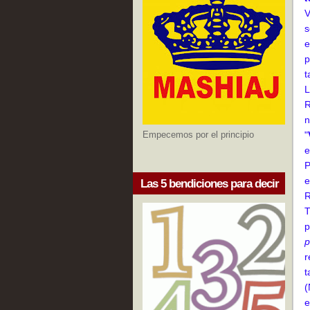
V
s
e
p
t
L
R
n
Empecemos por el principio
"
e
P
e
Las 5 bendiciones para decir
R
T
p
p
r
t
(
e