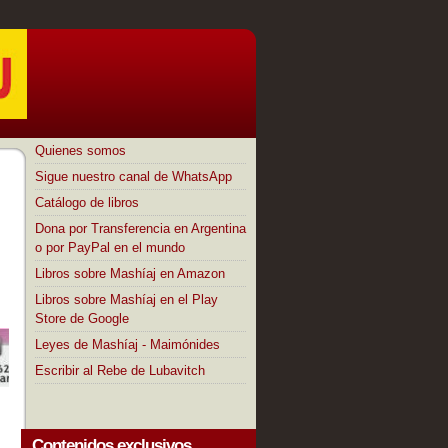
Quienes somos
Sigue nuestro canal de WhatsApp
Catálogo de libros
Dona por Transferencia en Argentina
o por PayPal en el mundo
Libros sobre Mashíaj en Amazon
Libros sobre Mashíaj en el Play
Store de Google
Leyes de Mashíaj - Maimónides
Escribir al Rebe de Lubavitch
Contenidos exclusivos