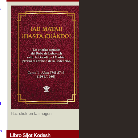
s
,
l
Haz click en la imagen
un
Libro Sijot Kodesh