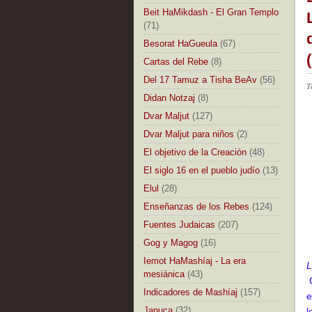
Beit HaMikdash - El Gran Templo
(71)
Besorat HaGueula
(67)
Cartas del Rebe
(8)
Del 17 Tamuz a Tisha BeAv
(56)
T
Didan Notzaj
(8)
Dvar Maljut
(127)
Dvar Maljut para niños
(2)
El objetivo de la Creación
(48)
El siglo 16 en el pueblo judío
(13)
Elul
(28)
Enseñanzas de los Rebes
(124)
Fuentes Judaicas
(207)
Gog y Magog
(16)
Iemot HaMashíaj - La era
L
mesiánica
(43)
C
Indicadores de Mashíaj
(157)
e
Januca
(32)
l