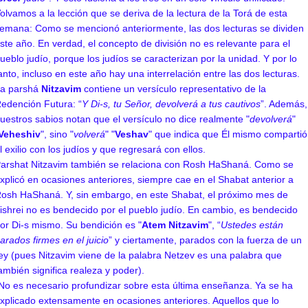
olvamos a la lección que se deriva de la lectura de la Torá de esta
emana: Como se mencionó anteriormente, las dos lecturas se dividen
ste año. En verdad, el concepto de división no es relevante para el
ueblo judío, porque los judíos se caracterizan por la unidad. Y por lo
anto, incluso en este año hay una interrelación entre las dos lecturas.
a parshá
Nitzavim
contiene un versículo representativo de la
edención Futura: “
Y Di-s, tu Señor, devolverá a tus cautivos
”. Además,
uestros sabios notan que el versículo no dice realmente "
devolverá
"
Veheshiv
", sino "
volverá
" "
Veshav
" que indica que Él mismo compartió
l exilio con los judíos y que regresará con ellos.
arshat Nitzavim también se relaciona con Rosh HaShaná. Como se
xplicó en ocasiones anteriores, siempre cae en el Shabat anterior a
osh HaShaná. Y, sin embargo, en este Shabat, el próximo mes de
ishrei no es bendecido por el pueblo judío. En cambio, es bendecido
or Di-s mismo. Su bendición es "
Atem Nitzavim
", “
Ustedes están
arados firmes en el juicio
” y ciertamente, parados con la fuerza de un
ey (pues Nitzavim viene de la palabra Netzev es una palabra que
ambién significa realeza y poder).
No es necesario profundizar sobre esta última enseñanza. Ya se ha
xplicado extensamente en ocasiones anteriores. Aquellos que lo