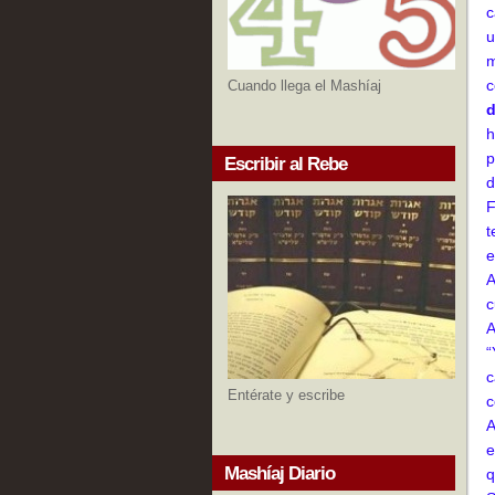
c
u
m
c
Cuando llega el Mashíaj
d
h
p
Escribir al Rebe
d
F
t
e
A
c
A
“
c
Entérate y escribe
c
A
e
Mashíaj Diario
q