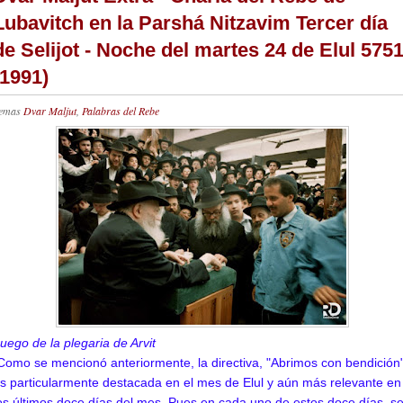
Lubavitch en la Parshá Nitzavim Tercer día
de Selijot - Noche del martes 24 de Elul 575
(1991)
emas
Dvar Maljut
,
Palabras del Rebe
uego de la plegaria de Arvit
omo se mencionó anteriormente, la directiva, "Abrimos con bendición"
s particularmente destacada en el mes de Elul y aún más relevante en
os últimos doce días del mes. Pues en cada uno de estos doce días, s