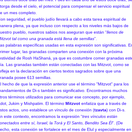
torga desde el cielo, el potencial para compensar el servicio espiritual
e un mes completo.
on seguridad, el pueblo judío llevará a cabo esta tarea espiritual de
anera plena, ya que incluso con respecto a los niveles más bajos de
uestro pueblo, nuestros sabios nos aseguran que están “
llenos de
itzvot tal como una granada está llena de
semillas
”.
as palabras específicas usadas ​​en esta expresión son significativas. E
rimer lugar, las granadas comparten una conexión con la próxima
estividad de Rosh HaShaná, ya que es costumbre comer granadas est
ía. Las granadas también están conectadas con las Mitzvot, como se
efleja en la declaración en ciertos textos sagrados sobre que una
ranada posee 613 semillas.
l hecho de que la expresión anterior use el término "Mitzvot" para los
andamientos de Di-s también es significativo. Encontramos muchos
tros términos utilizados para comunicar ese concepto, por ejemplo,
dot, Jukim y Mishpatim. El término
Mitzvot
enfatiza que a través de
stos actos, uno establece un vínculo de conexión (
tzavta
) con Di-s.
n este contexto, encontramos la expresión “
tres vínculos están
onectados entre sí, Israel, la Torá y El Santo, Bendito Sea Él
”. (De
echo, esta conexión se fortalece en el mes de Elul y especialmente en