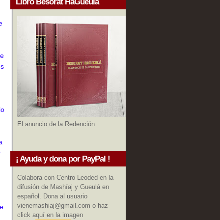
Libro Besorat HaGueula
e
se
os
io
El anuncio de la Redención
a
r
¡ Ayuda y dona por PayPal !
Colabora con Centro Leoded en la
difusión de Mashíaj y Gueulá en
español. Dona al usuario
vienemashiaj@gmail.com o haz
de
click aquí en la imagen