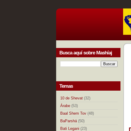
Busca aquí sobre Mashíaj
Temas
10 de Shevat
(32)
Árabe
(53)
Baal Shem Tov
(48)
BaParshá
(50)
Bati Legani
(23)