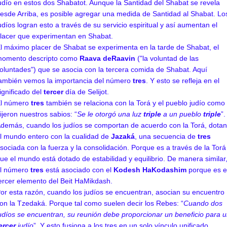
udío en estos dos Shabatot. Aunque la Santidad del Shabat se revela
esde Arriba, es posible agregar una medida de Santidad al Shabat. Lo
udíos logran esto a través de su servicio espiritual y así aumentan el
lacer que experimentan en Shabat.
l máximo placer de Shabat se experimenta en la tarde de Shabat, el
omento descripto como
Raava deRaavin
("la voluntad de las
oluntades") que se asocia con la tercera comida de Shabat. Aquí
ambién vemos la importancia del número
tres
. Y esto se refleja en el
ignificado del
tercer
día de Selijot.
l número
tres
también se relaciona con la Torá y el pueblo judío como
ijeron nuestros sabios: “
Se le otorgó una luz
triple
a un pueblo
triple
”.
demás, cuando los judíos se comportan de acuerdo con la Torá, dotan
l mundo entero con la cualidad de
Jazaká
, una secuencia de
tres
sociada con la fuerza y la consolidación. Porque es a través de la Torá
ue el mundo está dotado de estabilidad y equilibrio. De manera similar
l número
tres
está asociado con el
Kodesh HaKodashim
porque es e
ercer elemento del Beit HaMikdash.
or esta razón, cuando los judíos se encuentran, asocian su encuentro
on la Tzedaká. Porque tal como suelen decir los Rebes: “
Cuando dos
udíos se encuentran, su reunión debe proporcionar un beneficio para 
ercer
judío
”. Y esto fusiona a los tres en un solo vínculo unificado.