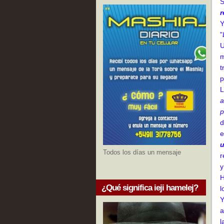
S
r
Y
"
U
m
t
p
L
a
p
d
e
u
Todos los días un mensaje
r
y
H
¿Qué significa ieji hamelej?
l
Y
a
l