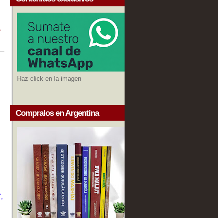
1
Haz click en la imagen
Compralos en Argentina
,
e