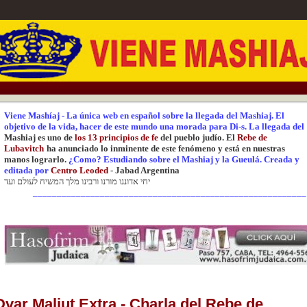
Viene Mashíaj
-
La única web en español sobre la llegada del Mashiaj.
El
objetivo de la vida, hacer de este mundo una
morada para Di-s.
La
llegada del
Mashiaj es uno de
los 13 principios de fe
del pueblo judío. El
Rebe de
Lubavitch
ha anunciado lo inminente de este fenómeno y está en nuestras
manos lograrlo.
¿Como? Estudiando sobre el Mashiaj y la Gueulá.
Creada y
editada
por
Centr
o Leoded
-
Jabad Argentina
יחי אדוננו מורנו ורבינו מלך המשיח לעולם ועד
_________________________________________________________
Dvar Maljut Extra - Charla del Rebe de