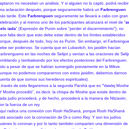
aptaron no necesitan un análisis. Y si alguien no lo captó, podrá recibir
na aclaración después, porque seguramente habrá un
Farbrenguen
ás tarde. Este
Farbrenguen
seguramente se llevará a cabo con gran
elebración y al menos uno de los participantes alcanzará el nivel de "
a
elo iada
" (Expresión de Purim sobre "perder el discernimiento"); no
ace falta decir que esto debe estar dentro de los límites establecidos
orque, después de todo, hoy no es Purim. Sin embargo, el Farbrengu
ebe ser poderoso. Se cuenta que en Lubavitch, los jasidim hacían
arbrenguens en las noches de Selijot y venían a las oraciones de Selij
emblando y tambaleando por los efectos posteriores del Farbrenguen.
sto a pesar de que se habían sumergido previamente en la Mikve.
unque no podemos compararnos con estos jasidim, debemos darnos
uenta de que somos sus herederos espirituales).
 través de esto llegaremos a la segunda Parshá que es "Vaielej Moshe
Y Moshe procedió”, es decir, la chispa de Moshe que existe dentro de
ada judío procederá, y de hecho, procederá a la manera de Nitzavim,
on la fuerza de un rey.
quí radica una conexión con Rosh HaShaná, porque Rosh HaShaná
stá asociado con la coronación de Di-s como Rey. Y son los judíos
uienes lo coronan y por lo tanto también comparten una dimensión de