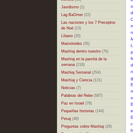
o
Jasidismo
(1)
d
Lag BaOmer
(22)
C
Las naciones y los 7 Preceptos
m
de Noé
(13)
n
Líbano
(20)
M
Maimónides
(35)
L
Mashíaj dentro nuestro
(76)
p
f
Mashíaj en la parshá de la
semana
(218)
d
r
Mashiaj Semanal
(254)
g
Mashíaj y Ciencia
(131)
E
Noticias
(7)
m
Palabras del Rebe
(587)
o
Paz en Israel
(78)
E
e
Pequeñas historias
(144)
E
Pesaj
(48)
c
Preguntas sobre Mashiaj
(29)
h