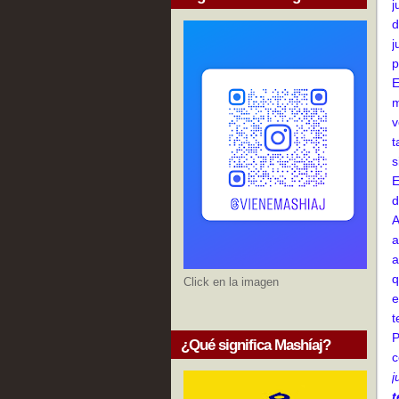
j
d
j
p
E
m
v
t
s
E
d
A
a
a
q
Click en la imagen
e
t
P
¿Qué significa Mashíaj?
c
j
t