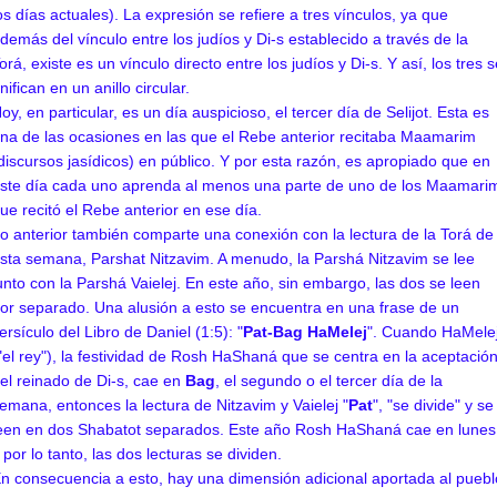
os días actuales). La expresión se refiere a tres vínculos, ya que
demás del vínculo entre los judíos y Di-s establecido a través de la
orá, existe es un vínculo directo entre los judíos y Di-s. Y así, los tres 
nifican en un anillo circular.
oy, en particular, es un día auspicioso, el tercer día de Selijot. Esta es
na de las ocasiones en las que el Rebe anterior recitaba Maamarim
discursos jasídicos) en público. Y por esta razón, es apropiado que en
ste día cada uno aprenda al menos una parte de uno de los Maamari
ue recitó el Rebe anterior en ese día.
o anterior también comparte una conexión con la lectura de la Torá de
sta semana, Parshat Nitzavim. A menudo, la Parshá Nitzavim se lee
unto con la Parshá Vaielej. En este año, sin embargo, las dos se leen
or separado. Una alusión a esto se encuentra en una frase de un
ersículo del Libro de Daniel (1:5): "
Pat-Bag HaMelej
". Cuando HaMele
"el rey"), la festividad de Rosh HaShaná que se centra en la aceptació
el reinado de Di-s, cae en
Bag
, el segundo o el tercer día de la
emana, entonces la lectura de Nitzavim y Vaielej "
Pat
", "se divide" y se
een en dos Shabatot separados. Este año Rosh HaShaná cae en lunes
 por lo tanto, las dos lecturas se dividen.
n consecuencia a esto, hay una dimensión adicional aportada al puebl