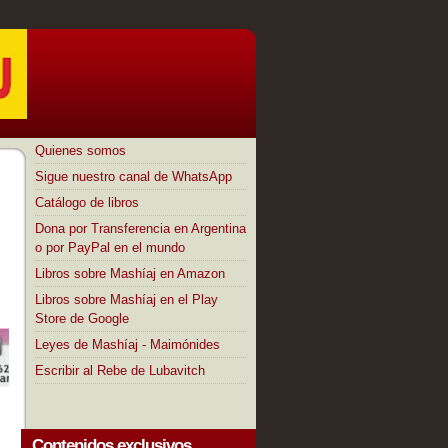
Quienes somos
Sigue nuestro canal de WhatsApp
Catálogo de libros
Dona por Transferencia en Argentina
o por PayPal en el mundo
Libros sobre Mashíaj en Amazon
Libros sobre Mashíaj en el Play
Store de Google
Leyes de Mashíaj - Maimónides
Escribir al Rebe de Lubavitch
Contenidos exclusivos