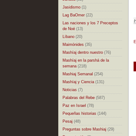
Jasidismo
(1)
Lag BaOmer
(22)
Las naciones y los 7 Preceptos
de Noé
(13)
Líbano
(20)
E
Maimónides
(35)
Mashíaj dentro nuestro
(76)
Mashíaj en la parshá de la
semana
(218)
Mashiaj Semanal
(254)
Mashíaj y Ciencia
(131)
Noticias
(7)
Palabras del Rebe
(587)
Paz en Israel
(78)
Pequeñas historias
(144)
Pesaj
(48)
Preguntas sobre Mashiaj
(29)