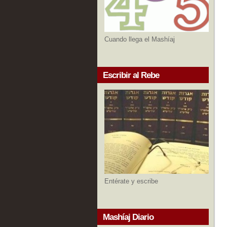
Cuando llega el Mashíaj
Escribir al Rebe
Entérate y escribe
Mashíaj Diario