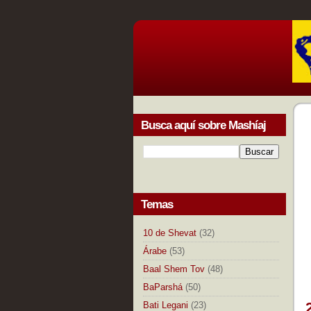
Busca aquí sobre Mashíaj
Temas
10 de Shevat
(32)
Árabe
(53)
Baal Shem Tov
(48)
BaParshá
(50)
Bati Legani
(23)