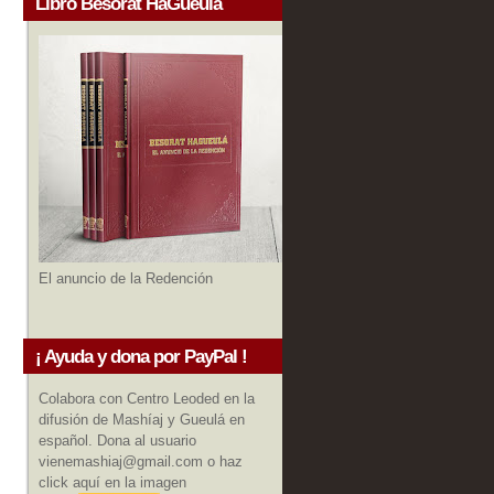
Libro Besorat HaGueula
El anuncio de la Redención
¡ Ayuda y dona por PayPal !
Colabora con Centro Leoded en la
difusión de Mashíaj y Gueulá en
español. Dona al usuario
vienemashiaj@gmail.com o haz
click aquí en la imagen