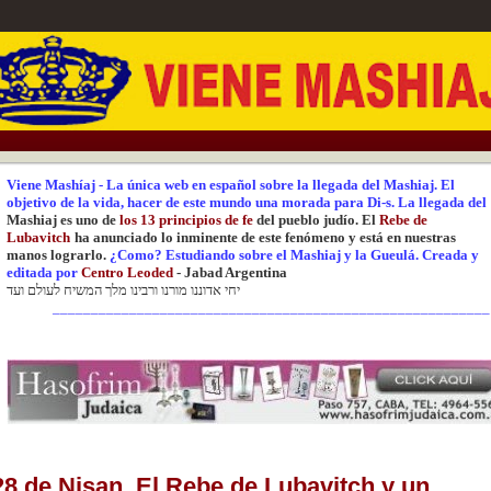
Viene Mashíaj
-
La única web en español sobre la llegada del Mashiaj.
El
objetivo de la vida, hacer de este mundo una
morada para Di-s.
La
llegada del
Mashiaj es uno de
los 13 principios de fe
del pueblo judío. El
Rebe de
Lubavitch
ha anunciado lo inminente de este fenómeno y está en nuestras
manos lograrlo.
¿Como? Estudiando sobre el Mashiaj y la Gueulá.
Creada y
editada
por
Centr
o Leoded
-
Jabad Argentina
יחי אדוננו מורנו ורבינו מלך המשיח לעולם ועד
_________________________________________________________
28 de Nisan. El Rebe de Lubavitch y un