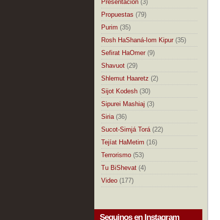
Presentación
(3)
Propuestas
(79)
Purim
(35)
Rosh HaShaná-Iom Kipur
(35)
Sefirat HaOmer
(9)
Shavuot
(29)
Shlemut Haaretz
(2)
Sijot Kodesh
(30)
Sipurei Mashiaj
(3)
Siria
(36)
Sucot-Simjá Torá
(22)
Tejíat HaMetim
(16)
Terrorismo
(53)
Tu BiShevat
(4)
Video
(177)
Seguinos en Instagram