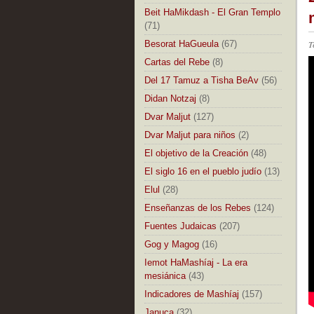
Beit HaMikdash - El Gran Templo
(71)
Besorat HaGueula
(67)
T
Cartas del Rebe
(8)
Del 17 Tamuz a Tisha BeAv
(56)
Didan Notzaj
(8)
Dvar Maljut
(127)
Dvar Maljut para niños
(2)
El objetivo de la Creación
(48)
El siglo 16 en el pueblo judío
(13)
Elul
(28)
Enseñanzas de los Rebes
(124)
Fuentes Judaicas
(207)
Gog y Magog
(16)
Iemot HaMashíaj - La era
mesiánica
(43)
Indicadores de Mashíaj
(157)
Januca
(32)