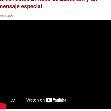
mensaje especial
emas
Video