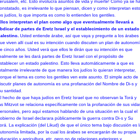
erusalem, etc. Esto involucra asuntos de vida y muerte! Como ya se h
onstatado, es irrelevante lo que piensan, dicen y como interpretan est
os judíos, lo que importa es como lo entienden los gentiles.
llos interpretan el plan como algo que eventualmente llevará a
bdicar de partes de Eretz Israel y el establecimiento de un estado
alestino.
Usted entiende árabe, así que vaya y pregunte a los árabes
ue viven allí cual es su intención cuando discuten un plan de autonom
e cinco años. Usted verá que ellos le dirán que su intención es que
ealmente se les dará partes de Eretz Israel con el propósito de
stablecer un estado palestino. Esto lleva automáticamente a que es
otalmente irrelevante de que manera los judíos lo quieran interpretar,
orque el tema es como los gentiles ven este asunto. El simple acto de
iscutir planes de autonomía es una profanación del Nombre de Di-s y
u santidad.
l hecho de que haya judíos en Eretz Israel que no observan la Torá y
as Mitzvot se relaciona específicamente con la profanación de sus vida
ersonales, pero aquí estamos hablando de una situación en la cual el
obierno de Israel declarara públicamente la guerra contra Di-s y Su
orá. La explicación (del Likud) de que el único tema bajo discusión es l
utonomía limitada, por la cual los árabes se encargarán de su propia
ducación y agricultura, etc. pero no de relaciones exteriores y