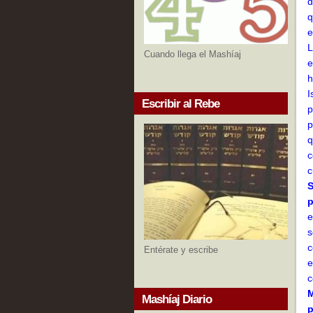
d
q
e
L
Cuando llega el Mashíaj
e
h
I
Escribir al Rebe
p
p
q
c
c
S
p
e
s
c
Entérate y escribe
e
c
M
Mashíaj Diario
p