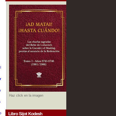
e
l
r
s
Haz click en la imagen
s
o
Libro Sijot Kodesh