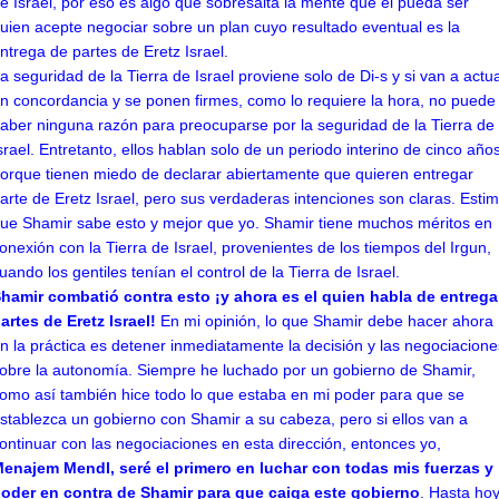
e Israel, por eso es algo que sobresalta la mente que el pueda ser
uien acepte negociar sobre un plan cuyo resultado eventual es la
ntrega de partes de Eretz Israel.
a seguridad de la Tierra de Israel proviene solo de Di-s y si van a actu
n concordancia y se ponen firmes, como lo requiere la hora, no puede
aber ninguna razón para preocuparse por la seguridad de la Tierra de
srael. Entretanto, ellos hablan solo de un periodo interino de cinco año
orque tienen miedo de declarar abiertamente que quieren entregar
arte de Eretz Israel, pero sus verdaderas intenciones son claras. Esti
ue Shamir sabe esto y mejor que yo. Shamir tiene muchos méritos en
onexión con la Tierra de Israel, provenientes de los tiempos del Irgun,
uando los gentiles tenían el control de la Tierra de Israel.
hamir combatió contra esto ¡y ahora es el quien habla de entrega
artes de Eretz Israel!
En mi opinión, lo que Shamir debe hacer ahora
n la práctica es detener inmediatamente la decisión y las negociacione
obre la autonomía. Siempre he luchado por un gobierno de Shamir,
omo así también hice todo lo que estaba en mi poder para que se
stablezca un gobierno con Shamir a su cabeza, pero si ellos van a
ontinuar con las negociaciones en esta dirección, entonces yo,
enajem Mendl, seré el primero en luchar con todas mis fuerzas y
oder en contra de Shamir para que caiga este gobierno
. Hasta hoy