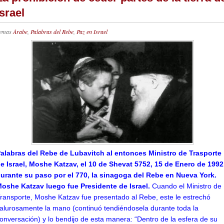
Israel
emas
Árabe
,
Palabras del Rebe
,
Paz en Israel
alabras del Rebe de Lubavitch al entonces Ministro de Trasporte
e Israel, Moshe Katzav, el 10 de Shevat 5752, 15 de Enero de 1992
urante su paso por el 770, la sinagoga del Rebe en Nueva York.
oshe Katzav luego fue Presidente de Israel.
Cuando el Ministro de
ransporte, Moshe Katzav fue presentado al Rebe, este le estrechó
alurosamente la mano (continuó tendiéndosela durante toda la
onversación) y lo bendijo de esta manera: “Dentro de la esfera de su