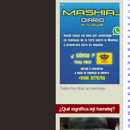
s
c
t
s
r
h
l
l
e
p
c
A
e
d
Todos los días un mensaje
R
a
K
¿Qué significa ieji hamelej?
E
q
S