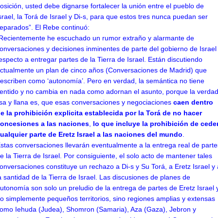
osición, usted debe dignarse fortalecer la unión entre el pueblo de
srael, la Torá de Israel y Di-s, para que estos tres nunca puedan ser
eparados”. El Rebe continuó:
Recientemente he escuchado un rumor extraño y alarmante de
onversaciones y decisiones inminentes de parte del gobierno de Israel
especto a entregar partes de la Tierra de Israel. Están discutiendo
ctualmente un plan de cinco años (Conversaciones de Madrid) que
escriben como ‘autonomía’. Pero en verdad, la semántica no tiene
entido y no cambia en nada como adornan el asunto, porque la verda
isa y llana es, que esas conversaciones y negociaciones
caen dentro
e la prohibición explicita establecida por la Torá de no hacer
oncesiones a las naciones
,
lo que incluye la prohibición de cede
ualquier parte de Eretz Israel a las naciones del mundo
.
stas conversaciones llevarán eventualmente a la entrega real de parte
e la Tierra de Israel. Por consiguiente, el solo acto de mantener tales
onversaciones constituye un rechazo a Di-s y Su Torá, a Eretz Israel y 
a santidad de la Tierra de Israel. Las discusiones de planes de
utonomía son solo un preludio de la entrega de partes de Eretz Israel 
o simplemente pequeños territorios, sino regiones amplias y extensas
omo Iehuda (Judea), Shomron (Samaria), Aza (Gaza), Jebron y