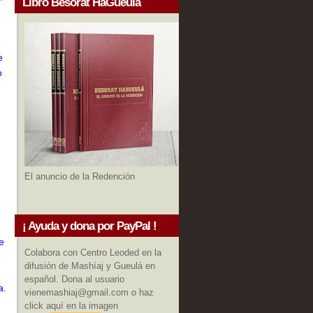
Libro Besorat HaGueula
e
o
,
El anuncio de la Redención
¡ Ayuda y dona por PayPal !
e
Colabora con Centro Leoded en la
difusión de Mashíaj y Gueulá en
español. Dona al usuario
a.
vienemashiaj@gmail.com o haz
click aquí en la imagen