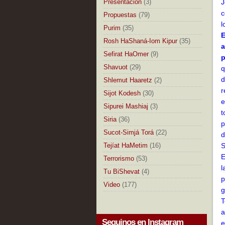
Presentación
(3)
J
c
Propuestas
(79)
l
Purim
(35)
E
Rosh HaShaná-Iom Kipur
(35)
a
Sefirat HaOmer
(9)
p
Shavuot
(29)
q
d
Shlemut Haaretz
(2)
r
Sijot Kodesh
(30)
e
Sipurei Mashiaj
(3)
t
Siria
(36)
p
Sucot-Simjá Torá
(22)
d
Tejíat HaMetim
(16)
S
E
Terrorismo
(53)
l
Tu BiShevat
(4)
p
Video
(177)
g
T
a
Seguinos en Instagram
e