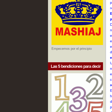
p
r
E
p
D
n
e
e
e
Empecemos por el principio
d
e
U
Las 5 bendiciones para decir
n
e
c
r
E
h
d
p