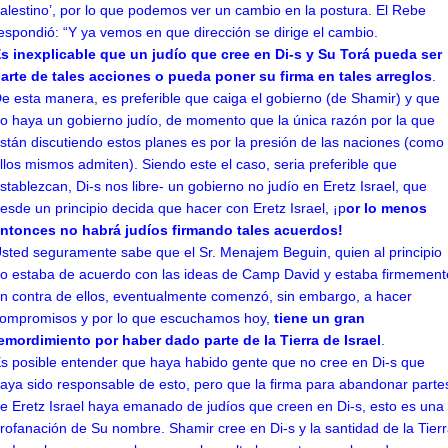
alestino’, por lo que podemos ver un cambio en la postura. El Rebe
espondió: “Y ya vemos en que dirección se dirige el cambio.
s inexplicable que un judío que cree en Di-s y Su Torá pueda ser
arte de tales acciones o pueda poner su firma en tales arreglos
.
e esta manera, es preferible que caiga el gobierno (de Shamir) y que
o haya un gobierno judío, de momento que la única razón por la que
stán discutiendo estos planes es por la presión de las naciones (como
llos mismos admiten). Siendo este el caso, seria preferible que
stablezcan, Di-s nos libre- un gobierno no judío en Eretz Israel, que
esde un principio decida que hacer con Eretz Israel, ¡p
or lo menos
ntonces no habrá judíos firmando tales acuerdos!
sted seguramente sabe que el Sr. Menajem Beguin, quien al principio
o estaba de acuerdo con las ideas de Camp David y estaba firmement
n contra de ellos, eventualmente comenzó, sin embargo, a hacer
ompromisos y por lo que escuchamos hoy,
tiene un gran
emordimiento por haber dado parte de la Tierra de Israel
.
s posible entender que haya habido gente que no cree en Di-s que
aya sido responsable de esto, pero que la firma para abandonar parte
e Eretz Israel haya emanado de judíos que creen en Di-s, esto es una
rofanación de Su nombre. Shamir cree en Di-s y la santidad de la Tier