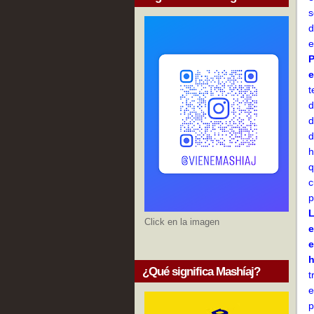
s
d
e
P
e
t
d
d
d
h
q
c
p
L
Click en la imagen
e
e
h
¿Qué significa Mashíaj?
t
e
p