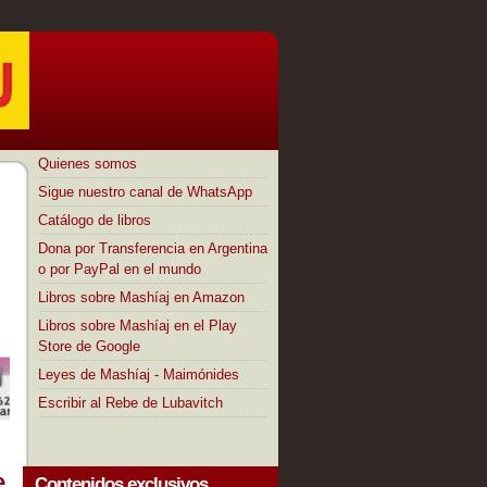
Quienes somos
Sigue nuestro canal de WhatsApp
Catálogo de libros
Dona por Transferencia en Argentina
o por PayPal en el mundo
Libros sobre Mashíaj en Amazon
Libros sobre Mashíaj en el Play
Store de Google
Leyes de Mashíaj - Maimónides
Escribir al Rebe de Lubavitch
e
Contenidos exclusivos