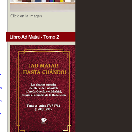
Click en la imagen
Libro Ad Matai - Tomo 2
d
r
s
a
y