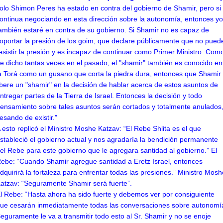
olo Shimon Peres ha estado en contra del gobierno de Shamir, pero si
ontinua negociando en esta dirección sobre la autonomía, entonces yo
ambién estaré en contra de su gobierno. Si Shamir no es capaz de
oportar la presión de los goim, que declare públicamente que no pued
esistir la presión y es incapaz de continuar como Primer Ministro. Com
e dicho tantas veces en el pasado, el "shamir" también es conocido en
a Torá como un gusano que corta la piedra dura, entonces que Shamir
ibere un "shamir" en la decisión de hablar acerca de estos asuntos de
ntregar partes de la Tierra de Israel. Entonces la decisión y todo
ensamiento sobre tales asuntos serán cortados y totalmente anulados
esando de existir.”
 esto replicó el Ministro Moshe Katzav: “El Rebe Shlita es el que
stableció el gobierno actual y nos agradaría la bendición permanente
el Rebe para este gobierno que le agregara santidad al gobierno.” El
ebe: “Cuando Shamir agregue santidad a Eretz Israel, entonces
dquirirá la fortaleza para enfrentar todas las presiones.” Ministro Mosh
atzav: “Seguramente Shamir será fuerte”.
l Rebe: “Hasta ahora ha sido fuerte y debemos ver por consiguiente
ue cesarán inmediatamente todas las conversaciones sobre autonomí
eguramente le va a transmitir todo esto al Sr. Shamir y no se enoje