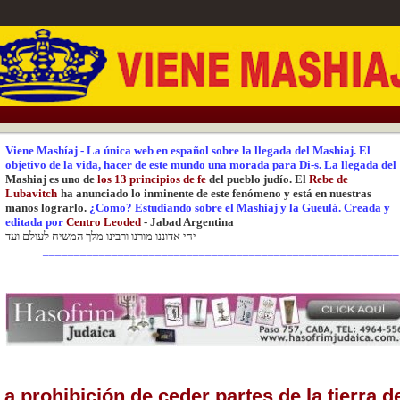
Viene Mashíaj
-
La única web en español sobre la llegada del Mashiaj.
El
objetivo de la vida, hacer de este mundo una
morada para Di-s.
La
llegada del
Mashiaj es uno de
los 13 principios de fe
del pueblo judío. El
Rebe de
Lubavitch
ha anunciado lo inminente de este fenómeno y está en nuestras
manos lograrlo.
¿Como? Estudiando sobre el Mashiaj y la Gueulá.
Creada y
editada
por
Centr
o Leoded
-
Jabad Argentina
יחי אדוננו מורנו ורבינו מלך המשיח לעולם ועד
_________________________________________________________
La prohibición de ceder partes de la tierra d