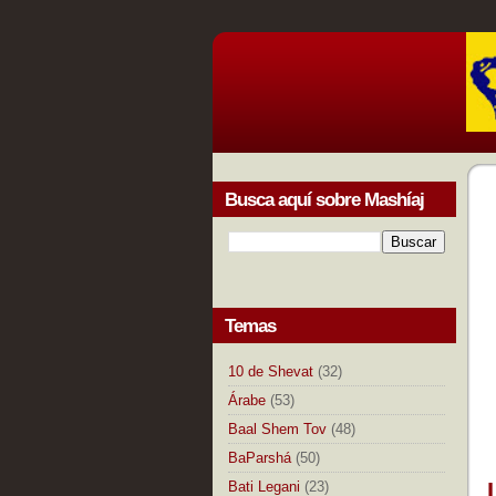
Busca aquí sobre Mashíaj
Temas
10 de Shevat
(32)
Árabe
(53)
Baal Shem Tov
(48)
BaParshá
(50)
Bati Legani
(23)