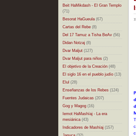
Beit HaMikdash - El Gran Templo
(71)
Besorat HaGueula
(67)
T
Cartas del Rebe
(8)
Del 17 Tamuz a Tisha BeAv
(56)
Didan Notzaj
(8)
Dvar Maljut
(127)
Dvar Maljut para niños
(2)
El objetivo de la Creación
(48)
El siglo 16 en el pueblo judío
(13)
Elul
(28)
Enseñanzas de los Rebes
(124)
P
Fuentes Judaicas
(207)
d
Gog y Magog
(16)
d
M
Iemot HaMashíaj - La era
mesiánica
(43)
T
c
Indicadores de Mashíaj
(157)
c
Januca
(32)