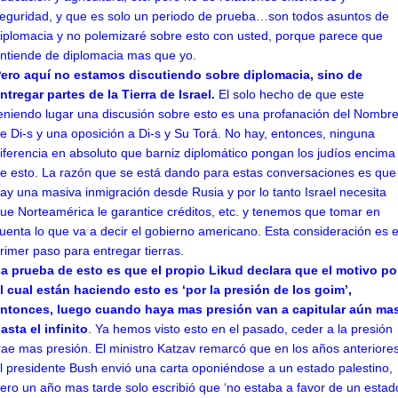
eguridad, y que es solo un periodo de prueba…son todos asuntos de
iplomacia y no polemizaré sobre esto con usted, porque parece que
ntiende de diplomacia mas que yo.
ero aquí no estamos discutiendo sobre diplomacia, sino de
ntregar partes de la Tierra de Israel.
El solo hecho de que este
eniendo lugar una discusión sobre esto es una profanación del Nombr
e Di-s y una oposición a Di-s y Su Torá. No hay, entonces, ninguna
iferencia en absoluto que barniz diplomático pongan los judíos encima
e esto. La razón que se está dando para estas conversaciones es que
ay una masiva inmigración desde Rusia y por lo tanto Israel necesita
ue Norteamérica le garantice créditos, etc. y tenemos que tomar en
uenta lo que va a decir el gobierno americano. Esta consideración es e
rimer paso para entregar tierras.
a prueba de esto es que el propio Likud declara que el motivo po
l cual están haciendo esto es ‘por la presión de los goim’,
ntonces, luego cuando haya mas presión van a capitular aún ma
asta el infinito
. Ya hemos visto esto en el pasado, ceder a la presión
rae mas presión. El ministro Katzav remarcó que en los años anteriore
l presidente Bush envió una carta oponiéndose a un estado palestino,
ero un año mas tarde solo escribió que ‘no estaba a favor de un estad