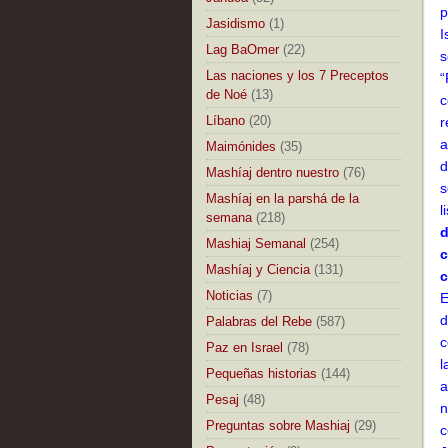
p
Jasidismo
(1)
I
Lag BaOmer
(22)
s
Las naciones y los 7 Preceptos
“
de Noé
(13)
c
Líbano
(20)
r
a
Maimónides
(35)
d
Mashíaj dentro nuestro
(76)
s
Mashíaj en la parshá de la
l
semana
(218)
d
Mashiaj Semanal
(254)
c
Mashíaj y Ciencia
(131)
c
Noticias
(7)
E
d
Palabras del Rebe
(587)
c
Paz en Israel
(78)
l
Pequeñas historias
(144)
a
Pesaj
(48)
n
Preguntas sobre Mashiaj
(29)
c