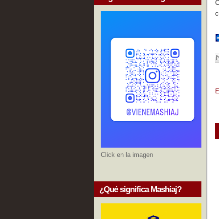
C
c
E
Click en la imagen
¿Qué significa Mashíaj?