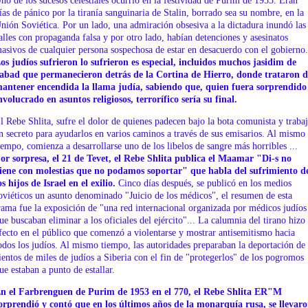
no de los sucesos celestiales ocurrió en la festividad de Purim de 1953. Eran
ías de pánico por la tiranía sanguinaria de Stalin, borrado sea su nombre, en la
nión Soviética. Por un lado, una admiración obsesiva a la dictadura inundó las
alles con propaganda falsa y por otro lado, habían detenciones y asesinatos
asivos de cualquier persona sospechosa de estar en desacuerdo con el gobierno.
os judíos sufrieron lo sufrieron es especial, incluidos muchos jasidim de
abad que permanecieron detrás de la Cortina de Hierro, donde trataron d
antener encendida la llama judía, sabiendo que, quien fuera sorprendido
nvolucrado en asuntos religiosos, terrorífico sería su final.
l Rebe Shlita, sufre el dolor de quienes padecen bajo la bota comunista y traba
n secreto para ayudarlos en varios caminos a través de sus emisarios. Al mismo
iempo, comienza a desarrollarse uno de los libelos de sangre más horribles ...
or sorpresa, el 21 de Tevet, el Rebe Shlita publica el Maamar "Di-s no
iene con molestias que no podamos soportar" que habla del sufrimiento d
os hijos de Israel en el exilio.
Cinco días después, se publicó en los medios
oviéticos un asunto denominado "Juicio de los médicos", el resumen de esta
rama fue la exposición de "una red internacional organizada por médicos judíos
ue buscaban eliminar a los oficiales del ejército"... La calumnia del tirano hizo
fecto en el público que comenzó a violentarse y mostrar antisemitismo hacia
odos los judíos. Al mismo tiempo, las autoridades preparaban la deportación de
ientos de miles de judíos a Siberia con el fin de "protegerlos" de los pogromos
ue estaban a punto de estallar.
n el Farbrenguen de Purim de 1953 en el 770, el Rebe Shlita ER"M
orprendió y contó que en los últimos años de la monarquía rusa, se llevar