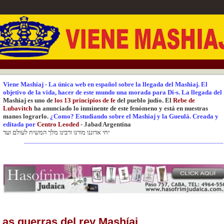
Viene Mashíaj
-
La única web en español sobre la llegada del Mashiaj.
El
objetivo de la vida, hacer de este mundo una
morada para Di-s.
La
llegada del
Mashiaj es uno de
los 13 principios de fe
del pueblo judío. El
Rebe de
Lubavitch
ha anunciado lo inminente de este fenómeno y está en nuestras
manos lograrlo.
¿Como? Estudiando sobre el Mashiaj y la Gueulá.
Creada y
editada
por
Centr
o Leoded
-
Jabad Argentina
יחי אדוננו מורנו ורבינו מלך המשיח לעולם ועד
_________________________________________________________
Las guerras del rey Mashíaj