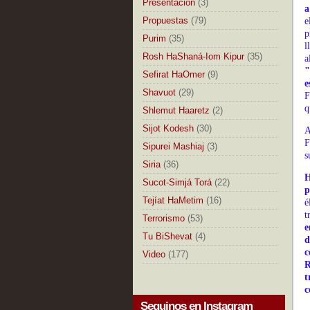
Presentación
(3)
a
Propuestas
(79)
e
p
Purim
(35)
l
Rosh HaShaná-Iom Kipur
(35)
a
"
Sefirat HaOmer
(9)
e
Shavuot
(29)
F
q
Shlemut Haaretz
(2)
Sijot Kodesh
(30)
A
F
Sipurei Mashiaj
(3)
s
Siria
(36)
H
Sucot-Simjá Torá
(22)
p
Tejíat HaMetim
(16)
é
t
Terrorismo
(53)
e
Tu BiShevat
(4)
d
c
Video
(177)
R
t
c
Seguinos en Instagram