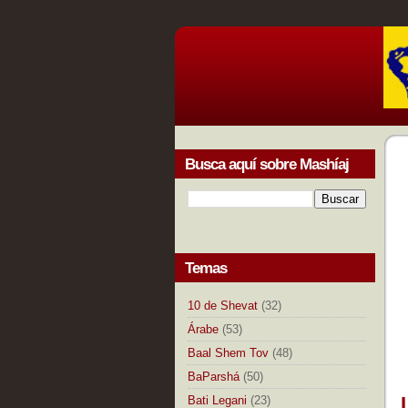
Busca aquí sobre Mashíaj
Temas
10 de Shevat
(32)
Árabe
(53)
Baal Shem Tov
(48)
BaParshá
(50)
Bati Legani
(23)