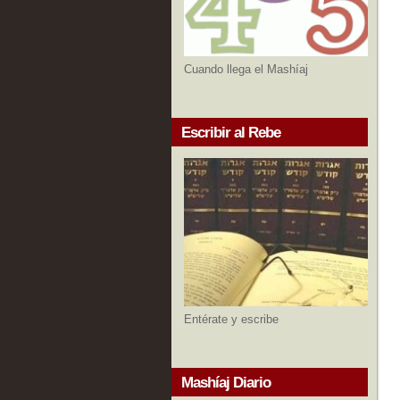
Cuando llega el Mashíaj
Escribir al Rebe
Entérate y escribe
Mashíaj Diario