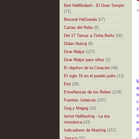
Beit HaMikdash - El Gran Templo
T
(71)
Besorat HaGueula
(67)
Cartas del Rebe
(8)
Del 17 Tamuz a Tisha BeAv
(56)
Didan Notzaj
(8)
Dvar Maljut
(127)
Dvar Maljut para niños
(2)
El objetivo de la Creación
(48)
El siglo 16 en el pueblo judío
(13)
U
Elul
(28)
c
Enseñanzas de los Rebes
(124)
h
Fuentes Judaicas
(207)
c
Gog y Magog
(16)
y
s
Iemot HaMashíaj - La era
e
mesiánica
(43)
p
Indicadores de Mashíaj
(157)
Januca
(32)