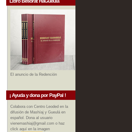
Libro Besorat HaGueula
El anuncio de la Redención
¡ Ayuda y dona por PayPal !
Colabora con Centro Leoded en la
difusión de Mashíaj y Gueulá en
español. Dona al usuario
vienemashiaj@gmail.com o haz
click aquí en la imagen