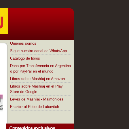
Quienes somos
Sigue nuestro canal de WhatsApp
Catálogo de libros
Dona por Transferencia en Argentina
o por PayPal en el mundo
Libros sobre Mashíaj en Amazon
Libros sobre Mashíaj en el Play
Store de Google
Leyes de Mashíaj - Maimónides
Escribir al Rebe de Lubavitch
Contenidos exclusivos