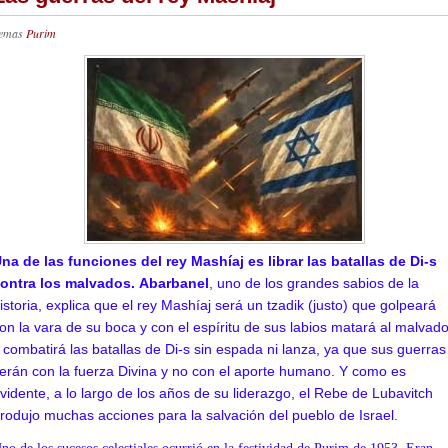
emas
Purim
na de las funciones del rey Mashíaj es librar las batallas de Di-s
ontra los malvados.
Abarbanel
, uno de los grandes sabios de la
istoria, explica que el rey Mashíaj será un tzadik (justo) que golpeará
on la vara de su boca y con el espíritu de sus labios matará al malvad
 combatirá las batallas de Di-s sin espada ni lanza, ya que sus guerras
erán con la fuerza Divina y no con el aporte humano. Y como es
vidente, a lo largo de los años de su liderazgo, el Rebe de Lubavitch
rodujo
muchas acciones para la salvación del pueblo de Israel.