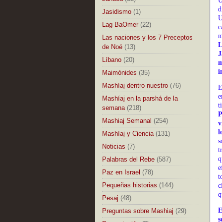
U
d
Jasidismo
(1)
U
Lag BaOmer
(22)
c
m
Las naciones y los 7 Preceptos
L
de Noé
(13)
J
Líbano
(20)
m
i
Maimónides
(35)
Mashíaj dentro nuestro
(76)
E
e
Mashíaj en la parshá de la
t
semana
(218)
P
Mashiaj Semanal
(254)
v
l
Mashíaj y Ciencia
(131)
s
Noticias
(7)
t
q
Palabras del Rebe
(587)
e
Paz en Israel
(78)
t
Pequeñas historias
(144)
c
q
Pesaj
(48)
E
Preguntas sobre Mashiaj
(29)
s