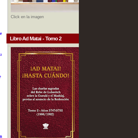
Click en la imagen
e
Libro Ad Matai - Tomo 2
ja
e
on