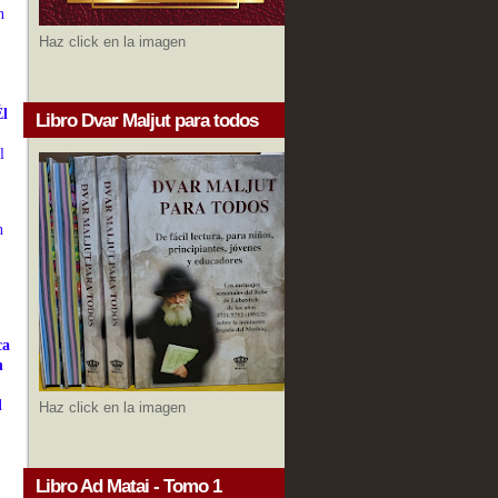
n
Haz click en la imagen
Él
Libro Dvar Maljut para todos
l
n
ca
n
l
Haz click en la imagen
Libro Ad Matai - Tomo 1