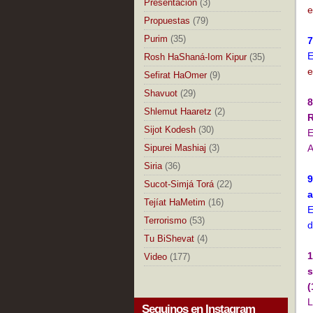
Presentación
(3)
e
Propuestas
(79)
Purim
(35)
7
E
Rosh HaShaná-Iom Kipur
(35)
e
Sefirat HaOmer
(9)
Shavuot
(29)
8
Shlemut Haaretz
(2)
Sijot Kodesh
(30)
E
Sipurei Mashiaj
(3)
Siria
(36)
9
Sucot-Simjá Torá
(22)
a
Tejíat HaMetim
(16)
E
Terrorismo
(53)
Tu BiShevat
(4)
1
Video
(177)
s
(
L
Seguinos en Instagram