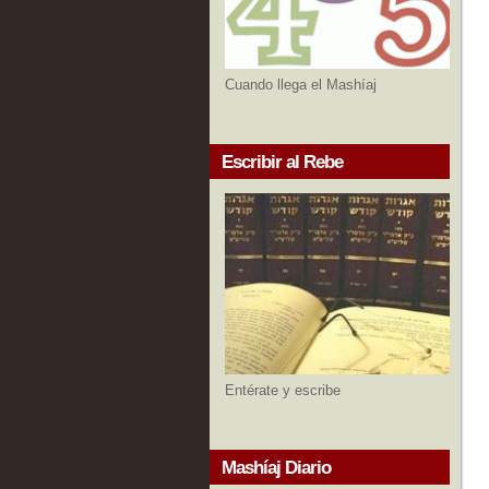
Cuando llega el Mashíaj
Escribir al Rebe
Entérate y escribe
Mashíaj Diario