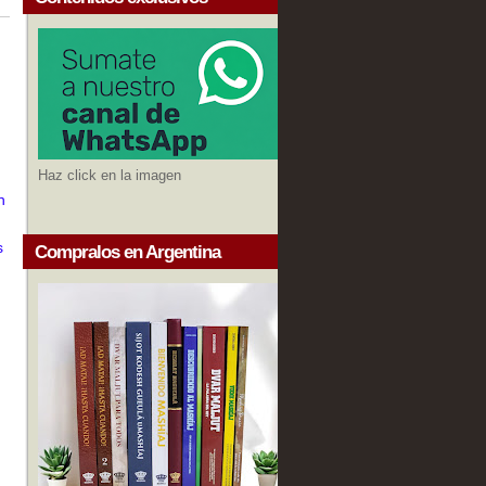
Haz click en la imagen
n
,
s
Compralos en Argentina