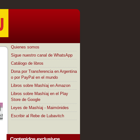
Quienes somos
Sigue nuestro canal de WhatsApp
Catálogo de libros
Dona por Transferencia en Argentina
o por PayPal en el mundo
Libros sobre Mashíaj en Amazon
Libros sobre Mashíaj en el Play
Store de Google
Leyes de Mashíaj - Maimónides
Escribir al Rebe de Lubavitch
Contenidos exclusivos