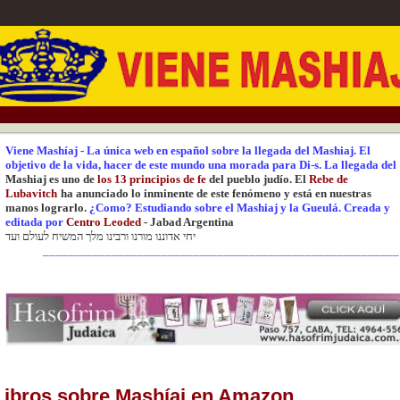
Viene Mashíaj
-
La única web en español sobre la llegada del Mashiaj.
El
objetivo de la vida, hacer de este mundo una
morada para Di-s.
La
llegada del
Mashiaj es uno de
los 13 principios de fe
del pueblo judío. El
Rebe de
Lubavitch
ha anunciado lo inminente de este fenómeno y está en nuestras
manos lograrlo.
¿Como? Estudiando sobre el Mashiaj y la Gueulá.
Creada y
editada
por
Centr
o Leoded
-
Jabad Argentina
יחי אדוננו מורנו ורבינו מלך המשיח לעולם ועד
_________________________________________________________
Libros sobre Mashíaj en Amazon