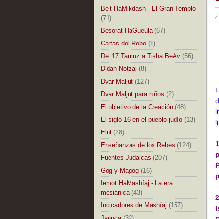
Beit HaMikdash - El Gran Templo
/
(71)
Besorat HaGueula
(67)
Cartas del Rebe
(8)
Del 17 Tamuz a Tisha BeAv
(56)
Didan Notzaj
(8)
Dvar Maljut
(127)
L
Dvar Maljut para niños
(2)
d
El objetivo de la Creación
(48)
i
El siglo 16 en el pueblo judío
(13)
l
Elul
(28)
1
Enseñanzas de los Rebes
(124)
p
Fuentes Judaicas
(207)
P
Gog y Magog
(16)
p
Iemot HaMashíaj - La era
mesiánica
(43)
2
Indicadores de Mashíaj
(157)
I
Januca
(32)