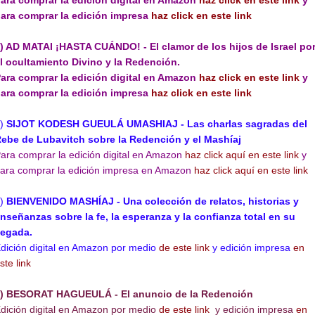
ara comprar la edición digital en Amazon
haz click en este link
y
ara comprar la edición impresa
haz click en este link
) AD MATAI ¡HASTA CUÁNDO! - El clamor de los hijos de Israel po
l ocultamiento Divino y la Redención.
ara comprar la edición digital en Amazon
haz click en este link
y
ara comprar la edición impresa
haz click en este link
4)
SIJOT KODESH GUEULÁ UMASHIAJ - Las charlas sagradas del
ebe de Lubavitch sobre la Redención y el Mashíaj
ara comprar la edición digital en Amazon
haz click aquí
en este link
y
ara comprar la edición impresa en Amazon
haz click aquí en este link
5)
BIENVENIDO MASHÍAJ - Una colección de relatos, historias y
nseñanzas sobre la fe, la esperanza y la confianza total en su
legada.
dición digital en Amazon por medio
de este link
y edición impresa
en
ste link
) BESORAT HAGUEULÁ - El anuncio de la Redención
dición digital en Amazon por medio
de este link
y edición impresa
en