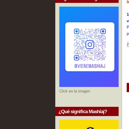
l
1
v
P
p
Click en la imagen
¿Qué significa Mashíaj?