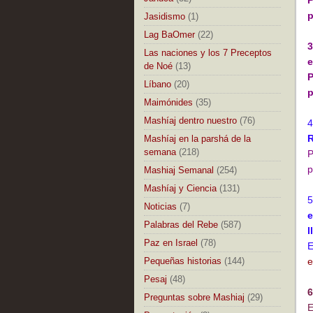
P
p
Jasidismo
(1)
Lag BaOmer
(22)
3
Las naciones y los 7 Preceptos
e
de Noé
(13)
P
Líbano
(20)
p
Maimónides
(35)
Mashíaj dentro nuestro
(76)
R
Mashíaj en la parshá de la
semana
(218)
P
p
Mashiaj Semanal
(254)
Mashíaj y Ciencia
(131)
Noticias
(7)
e
Palabras del Rebe
(587)
l
Paz en Israel
(78)
E
Pequeñas historias
(144)
e
Pesaj
(48)
6
Preguntas sobre Mashiaj
(29)
E