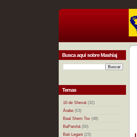
Busca aquí sobre Mashíaj
Temas
10 de Shevat
(32)
Árabe
(53)
Baal Shem Tov
(48)
BaParshá
(50)
Bati Legani
(23)