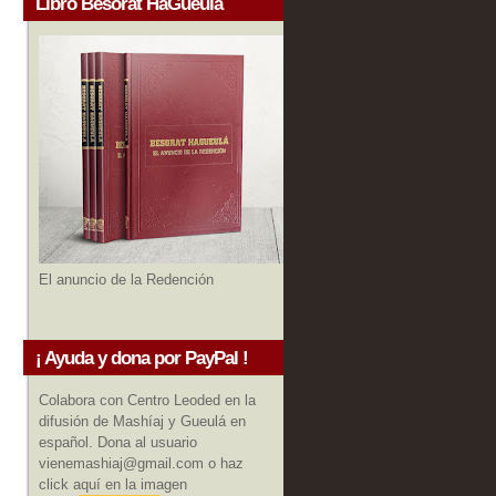
Libro Besorat HaGueula
El anuncio de la Redención
¡ Ayuda y dona por PayPal !
Colabora con Centro Leoded en la
difusión de Mashíaj y Gueulá en
español. Dona al usuario
vienemashiaj@gmail.com o haz
click aquí en la imagen