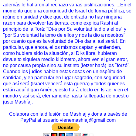
además le hallaron al rechazo varias justificaciones.....
En el
momento que una comunidad de Israel de forma pública, se
reúne en unidad y dice que, de entrada no hay ninguna
razón para devolver las tierras, como explica Rashí al
principio de la Torá: "Di-s por Su voluntad la dio a ellos" y
"por Su voluntad la tomo de ellos y nos la dio a nosotros",
por cuanto que es la voluntad de Di-s darla, así será !. En
particular, que ahora, ellos mismos captan y entienden,
como hubiera sido la situación, si Di-s libre, hubieran
devuelto siquiera medio kilómetro, ahora ven el gran error,
no por causa propia sino
su instinto (ietzer hará) los "forzó"
.
Cuando los judíos hablan estas cosas en un espíritu de
santidad, y en particular en lugar sagrado, con seguridad
que así será (Israel vencerá esta guerra) y todos quienes
están aquí digan Amén, y esto hará efecto en Israel y en el
mundo y así será, eternamente hasta la llegada de nuestro
justo Mashíaj.
Colabora con la difusión de Mashíaj y dona a través de
PayPal al usuario vienemashiaj@gmail.com