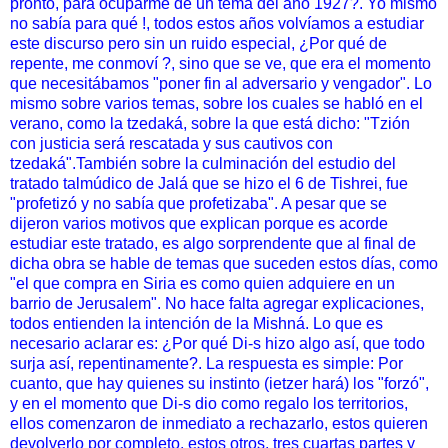
pronto, para ocuparme de un tema del año 1927?. Yo mismo
no sabía para qué !, todos estos años volvíamos a estudiar
este discurso pero sin un ruido especial, ¿Por qué de
repente, me conmoví ?, sino que se ve, que era el momento
que necesitábamos "poner fin al adversario y vengador". Lo
mismo sobre varios temas, sobre los cuales se habló en el
verano, como la tzedaká, sobre la que está dicho: "Tzión
con justicia será rescatada y sus cautivos con
tzedaká".También sobre la culminación del estudio del
tratado talmúdico de Jalá que se hizo el 6 de Tishrei, fue
"profetizó y no sabía que profetizaba". A pesar que se
dijeron varios motivos que explican porque es acorde
estudiar este tratado, es algo sorprendente que al final de
dicha obra se hable de temas que suceden estos días, como
"el que compra en Siria es como quien adquiere en un
barrio de Jerusalem". No hace falta agregar explicaciones,
todos entienden la intención de la Mishná. Lo que es
necesario aclarar es: ¿Por qué Di-s hizo algo así, que todo
surja así, repentinamente?. La respuesta es simple: Por
cuanto, que hay quienes su instinto (ietzer hará) los "forzó",
y en el momento que Di-s dio como regalo los territorios,
ellos comenzaron de inmediato a rechazarlo, estos quieren
devolverlo por completo, estos otros, tres cuartas partes y