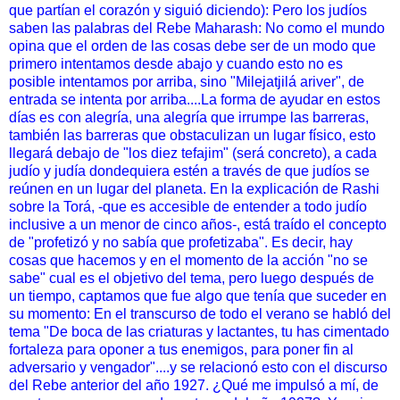
que partían el corazón y siguió diciendo): Pero los judíos
saben las palabras del Rebe Maharash: No como el mundo
opina que el orden de las cosas debe ser de un modo que
primero intentamos desde abajo y cuando esto no es
posible intentamos por arriba, sino "Milejatjilá ariver", de
entrada se intenta por arriba....La forma de ayudar en estos
días es con alegría, una alegría que irrumpe las barreras,
también las barreras que obstaculizan un lugar físico, esto
llegará debajo de "los diez tefajim" (será concreto), a cada
judío y judía dondequiera estén a través de que judíos se
reúnen en un lugar del planeta. En la explicación de Rashi
sobre la Torá, -que es accesible de entender a todo judío
inclusive a un menor de cinco años-, está traído el concepto
de "profetizó y no sabía que profetizaba". Es decir, hay
cosas que hacemos y en el momento de la acción "no se
sabe" cual es el objetivo del tema, pero luego después de
un tiempo, captamos que fue algo que tenía que suceder en
su momento: En el transcurso de todo el verano se habló del
tema "De boca de las criaturas y lactantes, tu has cimentado
fortaleza para oponer a tus enemigos, para poner fin al
adversario y vengador"....y se relacionó esto con el discurso
del Rebe anterior del año 1927. ¿Qué me impulsó a mí, de