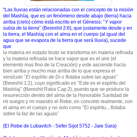
“Las lluvias están relacionadas con el concepto de la misión
del Mashíaj, que es un fenómeno desde abajo (tierra) hacia
arriba (cielo) cómo está escrito en el Génesis: "
Y vapor
subía de la tierra
" (Bereshit 2:6), que justamente desde y en
la tierra, el Mashíaj con el alma en el cuerpo (al igual del
agua que se evapora de la tierra que será lluvia), sucede
que
la materia en estado bruto se transforma en materia refinada
y la materia refinada se hace vapor que es el aire (el
elemento mas fino de la Creación) y este asciende hacia
bien arriba y mucho mas arriba de lo que expresa el
versículo "
El espíritu de Di-s flotaba sobre las aguas
"
(Bereshit 1:2), cuyo significado es "Este es el espíritu del
Mashíaj" (Bereshit Raba Cap.2), puesto que se produce la
resurrección dentro del alma de la Honorable Santidad de
mi suegro y mi maestro el Rebe, en concreto realmente, con
el alma en el cuerpo y no solo como "El espíritu....flotaba
sobre la faz de las aguas"
(El Rebe de Lubavitch - Sefer Sijot 5752 - Jaie Sara)