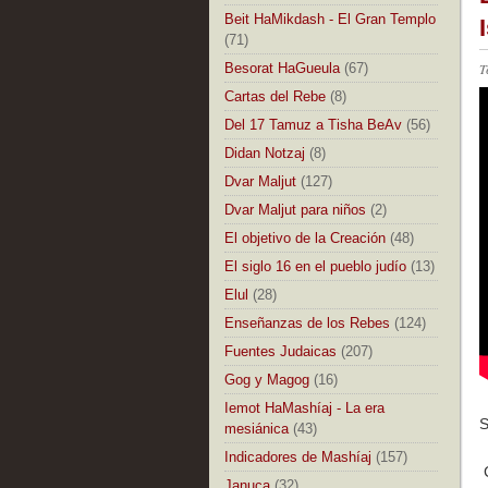
Beit HaMikdash - El Gran Templo
(71)
Besorat HaGueula
(67)
T
Cartas del Rebe
(8)
Del 17 Tamuz a Tisha BeAv
(56)
Didan Notzaj
(8)
Dvar Maljut
(127)
Dvar Maljut para niños
(2)
El objetivo de la Creación
(48)
El siglo 16 en el pueblo judío
(13)
Elul
(28)
Enseñanzas de los Rebes
(124)
Fuentes Judaicas
(207)
Gog y Magog
(16)
Iemot HaMashíaj - La era
S
mesiánica
(43)
Indicadores de Mashíaj
(157)
C
Januca
(32)