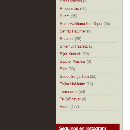
Presentación
(3)
Propuestas
(79)
Purim
(35)
Rosh HaShaná-Iom Kipur
(35)
Sefirat HaOmer
(9)
Shavuot
(29)
Shlemut Haaretz
(2)
Sijot Kodesh
(30)
Sipurei Mashiaj
(3)
Siria
(36)
Sucot-Simjá Torá
(22)
Tejíat HaMetim
(16)
Terrorismo
(53)
Tu BiShevat
(4)
Video
(177)
Seguinos en Instagram