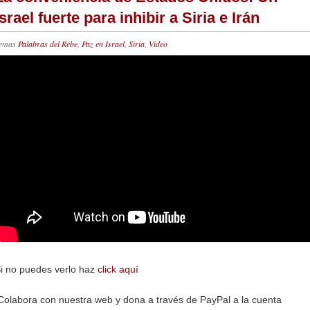
Israel fuerte para inhibir a Siria e Irán
emas
Palabras del Rebe
,
Paz en Israel
,
Siria
,
Video
i no puedes verlo haz
click aquí
olabora con nuestra web y dona a través de PayPal a la cuenta