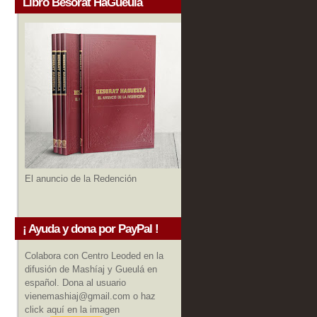
Libro Besorat HaGueula
El anuncio de la Redención
¡ Ayuda y dona por PayPal !
Colabora con Centro Leoded en la
difusión de Mashíaj y Gueulá en
español. Dona al usuario
vienemashiaj@gmail.com o haz
click aquí en la imagen