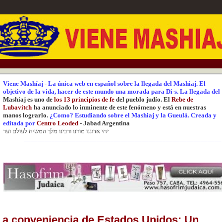
Viene Mashíaj
-
La única web en español sobre la llegada del Mashiaj.
El
objetivo de la vida, hacer de este mundo una
morada para Di-s.
La
llegada del
Mashiaj es uno de
los 13 principios de fe
del pueblo judío. El
Rebe de
Lubavitch
ha anunciado lo inminente de este fenómeno y está en nuestras
manos lograrlo.
¿Como? Estudiando sobre el Mashiaj y la Gueulá.
Creada y
editada
por
Centr
o Leoded
-
Jabad Argentina
יחי אדוננו מורנו ורבינו מלך המשיח לעולם ועד
_________________________________________________________
La conveniencia de Estados Unidos: Un