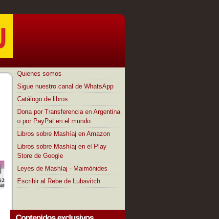
Quienes somos
Sigue nuestro canal de WhatsApp
Catálogo de libros
Dona por Transferencia en Argentina
o por PayPal en el mundo
Libros sobre Mashíaj en Amazon
Libros sobre Mashíaj en el Play
Store de Google
Leyes de Mashíaj - Maimónides
Escribir al Rebe de Lubavitch
Contenidos exclusivos