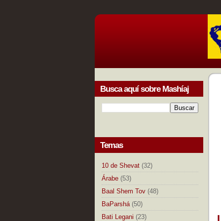
Busca aquí sobre Mashíaj
Temas
10 de Shevat
(32)
Árabe
(53)
Baal Shem Tov
(48)
BaParshá
(50)
Bati Legani
(23)