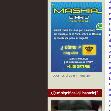
A
t
p
e
P
l
D
d
a
a
R
m
t
d
Todos los días un mensaje
L
D
e
¿Qué significa ieji hamelej?
d
c
S