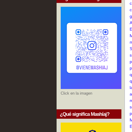
c
c
g
A
E
M
m
S
s
p
p
q
q
l
Click en la imagen
a
m
s
p
¿Qué significa Mashíaj?
M
E