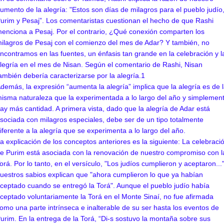
umento de la alegría: "Estos son días de milagros para el pueblo judío
urim y Pesaj”. Los comentaristas cuestionan el hecho de que Rashi
enciona a Pesaj. Por el contrario, ¿Qué conexión comparten los
ilagros de Pesaj con el comienzo del mes de Adar? Y también, no
ncontramos en las fuentes, un énfasis tan grande en la celebración y l
legría en el mes de Nisan. Según el comentario de Rashi, Nisan
ambién debería caracterizarse por la alegría.1
demás, la expresión “aumenta la alegría” implica que la alegría es de 
isma naturaleza que la experimentada a lo largo del año y simplemen
ay más cantidad. A primera vista, dado que la alegría de Adar está
sociada con milagros especiales, debe ser de un tipo totalmente
iferente a la alegría que se experimenta a lo largo del año.
a explicación de los conceptos anteriores es la siguiente: La celebraci
e Purim está asociada con la renovación de nuestro compromiso con l
orá. Por lo tanto, en el versículo, "Los judíos cumplieron y aceptaron..."
uestros sabios explican que "ahora cumplieron lo que ya habían
ceptado cuando se entregó la Torá". Aunque el pueblo judío había
ceptado voluntariamente la Torá en el Monte Sinaí, no fue afirmada
omo una parte intrínseca e inalterable de su ser hasta los eventos de
urim. En la entrega de la Torá, “Di-s sostuvo la montaña sobre sus