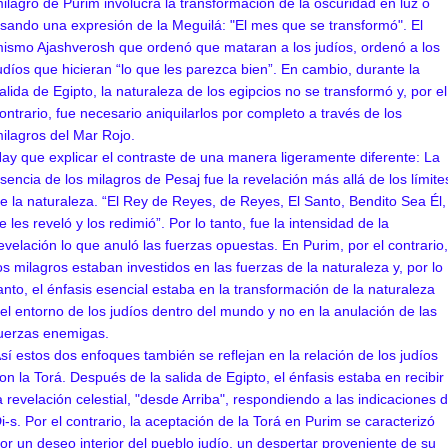
ilagro de Purim involucra la transformación de la oscuridad en luz o
sando una expresión de la Meguilá: "El mes que se transformó". El
ismo Ajashverosh que ordenó que mataran a los judíos, ordenó a los
udíos que hicieran “lo que les parezca bien”. En cambio, durante la
alida de Egipto, la naturaleza de los egipcios no se transformó y, por el
ontrario, fue necesario aniquilarlos por completo a través de los
ilagros del Mar Rojo.
ay que explicar el contraste de una manera ligeramente diferente: La
sencia de los milagros de Pesaj fue la revelación más allá de los límite
e la naturaleza. “El Rey de Reyes, de Reyes, El Santo, Bendito Sea Él,
e les reveló y los redimió”. Por lo tanto, fue la intensidad de la
evelación lo que anuló las fuerzas opuestas. En Purim, por el contrario,
os milagros estaban investidos en las fuerzas de la naturaleza y, por lo
anto, el énfasis esencial estaba en la transformación de la naturaleza
el entorno de los judíos dentro del mundo y no en la anulación de las
uerzas enemigas.
sí estos dos enfoques también se reflejan en la relación de los judíos
on la Torá. Después de la salida de Egipto, el énfasis estaba en recibir
a revelación celestial, "desde Arriba", respondiendo a las indicaciones 
i-s. Por el contrario, la aceptación de la Torá en Purim se caracterizó
or un deseo interior del pueblo judío, un despertar proveniente de su