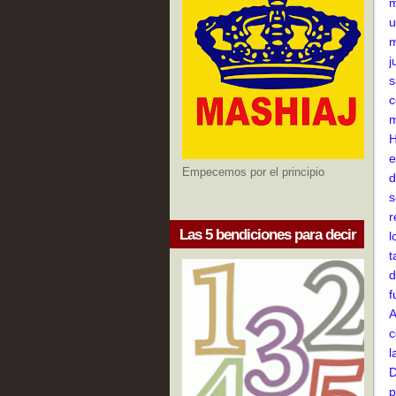
m
u
m
j
s
c
m
H
e
Empecemos por el principio
d
s
r
Las 5 bendiciones para decir
l
t
d
f
A
c
l
D
p