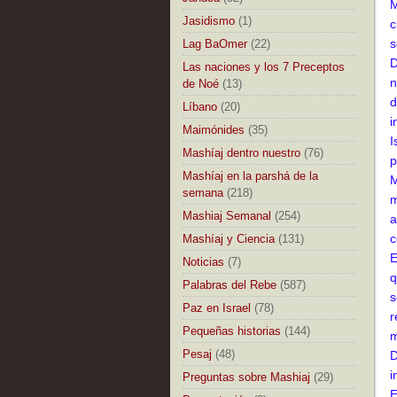
M
Jasidismo
(1)
c
s
Lag BaOmer
(22)
D
Las naciones y los 7 Preceptos
n
de Noé
(13)
d
Líbano
(20)
i
Maimónides
(35)
I
Mashíaj dentro nuestro
(76)
p
Mashíaj en la parshá de la
M
semana
(218)
m
Mashiaj Semanal
(254)
a
c
Mashíaj y Ciencia
(131)
E
Noticias
(7)
q
Palabras del Rebe
(587)
s
Paz en Israel
(78)
r
Pequeñas historias
(144)
m
Pesaj
(48)
D
i
Preguntas sobre Mashiaj
(29)
E