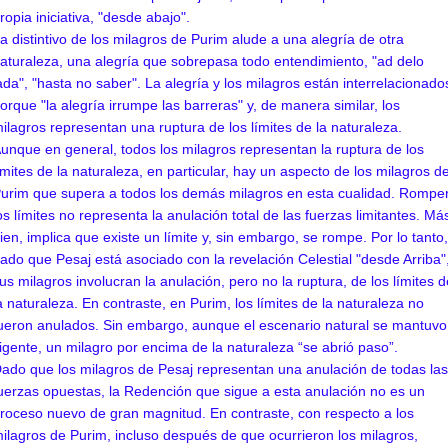
ropia iniciativa, "desde abajo".
a distintivo de los milagros de Purim alude a una alegría de otra
aturaleza, una alegría que sobrepasa todo entendimiento, "ad delo
ada", "hasta no saber". La alegría y los milagros están interrelacionado
orque "la alegría irrumpe las barreras" y, de manera similar, los
ilagros representan una ruptura de los límites de la naturaleza.
unque en general, todos los milagros representan la ruptura de los
ímites de la naturaleza, en particular, hay un aspecto de los milagros d
urim que supera a todos los demás milagros en esta cualidad. Rompe
os límites no representa la anulación total de las fuerzas limitantes. Má
ien, implica que existe un límite y, sin embargo, se rompe. Por lo tanto,
ado que Pesaj está asociado con la revelación Celestial "desde Arriba"
us milagros involucran la anulación, pero no la ruptura, de los límites d
a naturaleza. En contraste, en Purim, los límites de la naturaleza no
ueron anulados. Sin embargo, aunque el escenario natural se mantuvo
igente, un milagro por encima de la naturaleza “se abrió paso”.
ado que los milagros de Pesaj representan una anulación de todas las
uerzas opuestas, la Redención que sigue a esta anulación no es un
roceso nuevo de gran magnitud. En contraste, con respecto a los
ilagros de Purim, incluso después de que ocurrieron los milagros,