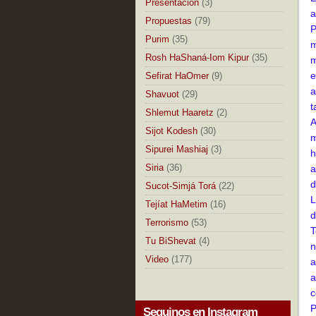
Presentación
(3)
a
Propuestas
(79)
P
Purim
(35)
m
Rosh HaShaná-Iom Kipur
(35)
m
e
Sefirat HaOmer
(9)
a
Shavuot
(29)
t
Shlemut Haaretz
(2)
A
Sijot Kodesh
(30)
m
Sipurei Mashiaj
(3)
h
Siria
(36)
a
d
Sucot-Simjá Torá
(22)
L
Tejíat HaMetim
(16)
d
Terrorismo
(53)
T
Tu BiShevat
(4)
n
Video
(177)
a
a
c
P
Seguinos en Instagram