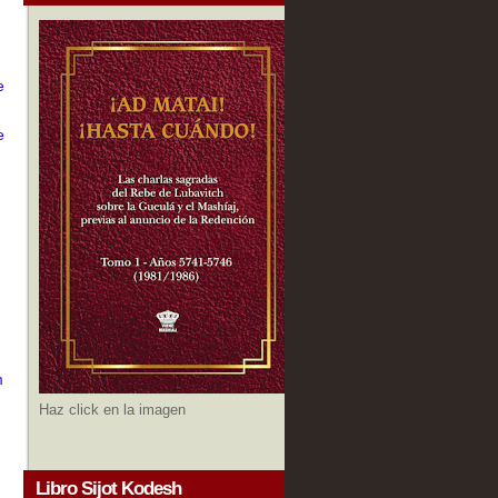
e
e
m
Haz click en la imagen
Libro Sijot Kodesh