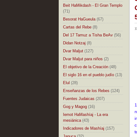
Beit HaMikdash - El Gran Templo
(71)
Besorat HaGueula
(67)
Cartas del Rebe
(8)
T
Del 17 Tamuz a Tisha BeAv
(56)
Didan Notzaj
(8)
Dvar Maljut
(127)
Dvar Maljut para niños
(2)
El objetivo de la Creación
(48)
El siglo 16 en el pueblo judío
(13)
Elul
(28)
Enseñanzas de los Rebes
(124)
Fuentes Judaicas
(207)
1
Gog y Magog
(16)
n
Iemot HaMashíaj - La era
i
mesiánica
(43)
c
Indicadores de Mashíaj
(157)
t
Januca
(32)