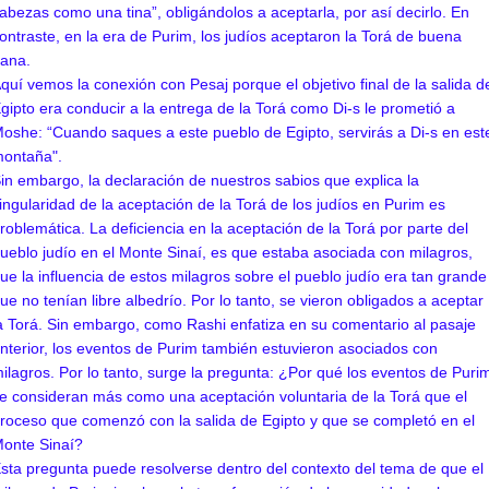
abezas como una tina”, obligándolos a aceptarla, por así decirlo. En
ontraste, en la era de Purim, los judíos aceptaron la Torá de buena
ana.
quí vemos la conexión con Pesaj porque el objetivo final de la salida d
gipto era conducir a la entrega de la Torá como Di-s le prometió a
oshe: “Cuando saques a este pueblo de Egipto, servirás a Di-s en est
ontaña".
in embargo, la declaración de nuestros sabios que explica la
ingularidad de la aceptación de la Torá de los judíos en Purim es
roblemática. La deficiencia en la aceptación de la Torá por parte del
ueblo judío en el Monte Sinaí, es que estaba asociada con milagros,
ue la influencia de estos milagros sobre el pueblo judío era tan grande
ue no tenían libre albedrío. Por lo tanto, se vieron obligados a aceptar
a Torá. Sin embargo, como Rashi enfatiza en su comentario al pasaje
nterior, los eventos de Purim también estuvieron asociados con
ilagros. Por lo tanto, surge la pregunta: ¿Por qué los eventos de Puri
e consideran más como una aceptación voluntaria de la Torá que el
roceso que comenzó con la salida de Egipto y que se completó en el
onte Sinaí?
sta pregunta puede resolverse dentro del contexto del tema de que el