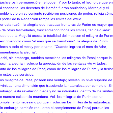
jashverosh permaneció en el poder. Y por lo tanto, el hecho de que en
al escenario, los decretos de Hamán fueron anulados y Mordejai y el
ueblo judío en su conjunto recibieron posiciones de poder, refleja cóm
l poder de la Redención rompe los límites del exilio.
or esta razón, la alegría que traspasa fronteras de Purim es mayor qu
a de otras festividades, trascendiendo todos los límites, "ad delo iada".
ado que la Meguilá asocia la totalidad del mes con el milagro de Purim
escribiéndolo como “el mes que se transformó”, la alegría de Purim
fecta a todo el mes y por lo tanto, “Cuando ingresa el mes de Adar,
umentamos la alegría”.
ashi, sin embargo, también menciona los milagros de Pesaj porque la
áxima alegría involucra la apreciación de las ventajas y/o virtudes,
anto de los milagros de Pesaj como de los milagros de Purim y la fusió
e estos dos servicios.
os milagros de Pesaj poseen una ventaja; revelan un nivel superior de
ivinidad, una dimensión que trasciende la naturaleza por completo. Si
mbargo, esta revelación niega y no se internaliza, dentro de los límites
e nuestra existencia mundana. Así, los milagros de Purim son un
omplemento necesario porque involucran los límites de la naturaleza.
in embargo, también requieren el complemento de Pesaj porque les