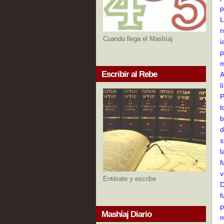
p
L
n
Cuando llega el Mashíaj
i
p
m
Escribir al Rebe
A
l
P
l
b
d
s
l
f
v
Entérate y escribe
D
f
p
Mashíaj Diario
m