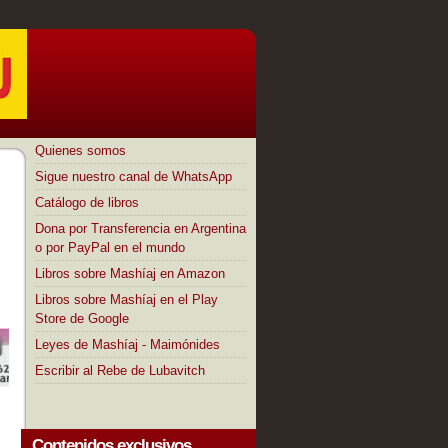
Quienes somos
Sigue nuestro canal de WhatsApp
Catálogo de libros
Dona por Transferencia en Argentina
o por PayPal en el mundo
Libros sobre Mashíaj en Amazon
Libros sobre Mashíaj en el Play
Store de Google
Leyes de Mashíaj - Maimónides
Escribir al Rebe de Lubavitch
Contenidos exclusivos