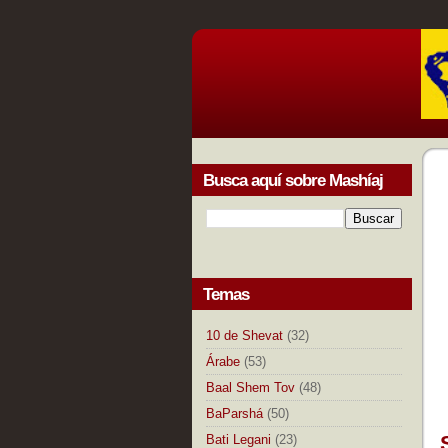
Busca aquí sobre Mashíaj
Temas
10 de Shevat
(32)
Árabe
(53)
Baal Shem Tov
(48)
BaParshá
(50)
Bati Legani
(23)