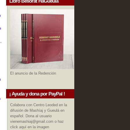
Libro Besorat HaGueula
o
e
,
El anuncio de la Redención
n
¡ Ayuda y dona por PayPal !
n
Colabora con Centro Leoded en la
difusión de Mashíaj y Gueulá en
español. Dona al usuario
vienemashiaj@gmail.com o haz
click aquí en la imagen