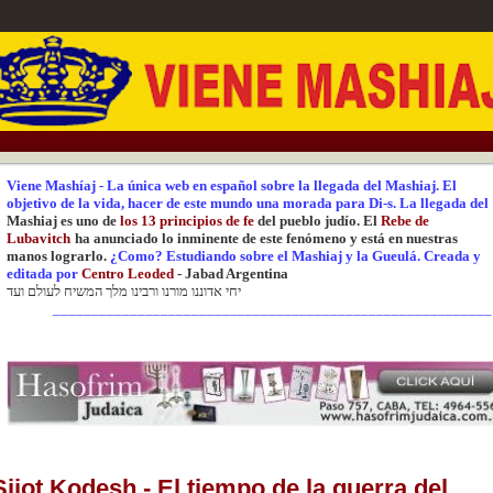
Viene Mashíaj
-
La única web en español sobre la llegada del Mashiaj.
El
objetivo de la vida, hacer de este mundo una
morada para Di-s.
La
llegada del
Mashiaj es uno de
los 13 principios de fe
del pueblo judío. El
Rebe de
Lubavitch
ha anunciado lo inminente de este fenómeno y está en nuestras
manos lograrlo.
¿Como? Estudiando sobre el Mashiaj y la Gueulá.
Creada y
editada
por
Centr
o Leoded
-
Jabad Argentina
יחי אדוננו מורנו ורבינו מלך המשיח לעולם ועד
_________________________________________________________
Sijot Kodesh - El tiempo de la guerra del