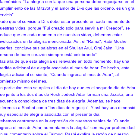
aimónides: “La alegría con la que una persona debe regocijarse en el
umplimiento de las Mitzvot y el amor de Di-s que las ordenó, es un gra
ervicio”.
ado que el servicio a Di-s debe estar presente en cada momento de
uestras vidas, porque
“Fui creado solo para servir a mi Creador”, se
educe que en cada momento de nuestras vidas, debemos estar
nvolucrados en la alegría mencionada. Así, el "Ramá", Rabí Moshe
sserles, concluye sus palabras en el Shuljan Aruj, Oraj Jaim: “Una
ersona de buen corazón siempre está celebrando”.
ás allá de que esta alegría es relevante en todo momento, hay una
edida adicional de alegría asociada al mes de Adar. De hecho, esta
legría adicional se siente, “Cuando ingresa el mes de Adar”, al
omienzo mismo del mes.
n particular, esto se aplica al día de hoy que es el segundo día de Adar
ue junto a los dos días de Rosh Jodesh Adar forman una Jazaká, una
ecuencia consolidada de tres días de alegría. Además, se hace
eferencia a Shabat como “los días de regocijo”. Y así hay una dimensi
uy especial de alegría asociada con el presente día.
ebemos centrarnos en la expresión de nuestros sabios de “Cuando
ngresa el mes de Adar, aumentamos la alegría” con mayor profundidad
n su comentario sobre el Talmud, Rashi explica la razón de nuestro