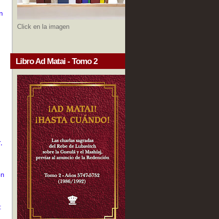
n
Click en la imagen
Libro Ad Matai - Tomo 2
,
ón
: