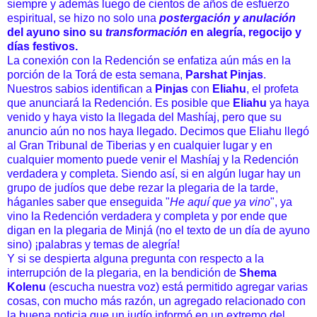
siempre y además luego de cientos de años de esfuerzo
espiritual, se hizo no solo una
postergación y anulación
del ayuno sino su
transformación
en alegría, regocijo y
días festivos.
La conexión con la Redención se enfatiza aún más en la
porción de la Torá de esta semana,
Parshat Pinjas
.
Nuestros sabios identifican a
Pinjas
con
Eliahu
, el profeta
que anunciará la Redención. Es posible que
Eliahu
ya haya
venido y haya visto la llegada del Mashíaj, pero que su
anuncio aún no nos haya llegado. Decimos que Eliahu llegó
al Gran Tribunal de Tiberias y en cualquier lugar y en
cualquier momento puede venir el Mashíaj y la Redención
verdadera y completa. Siendo así, si en algún lugar hay un
grupo de judíos que debe rezar la plegaria de la tarde,
háganles saber que enseguida "
He aquí que ya vino
", ya
vino la Redención verdadera y completa y por ende que
digan en la plegaria de Minjá (no el texto de un día de ayuno
sino) ¡palabras y temas de alegría!
Y si se despierta alguna pregunta con respecto a la
interrupción de la plegaria, en la bendición de
Shema
Kolenu
(escucha nuestra voz) está permitido agregar varias
cosas, con mucho más razón, un agregado relacionado con
la buena noticia que un judío informó en un extremo del