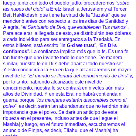
luego, junto con todo el pueblo judío, procederemos “
sobre
las nubes del cielo
” a Eretz Israel, a Jerusalem y al Tercer
Beit HaMikdash, que tiene la virtud de la "Jazaká" que se
mencionó antes con respecto a los tres días de Santidad y
Alegría, “
el Santuario de Di-s, que establecen Tus manos
".
Para acelerar la llegada de esto, se distribuirán tres dólares
a cada individuo para ser entregados a la Tzedaká. En
estos billetes, está escrito "
In G-d we trust
", “
En Di-s
confiamos
”. La confianza implica más que la fe. Es una fe
tan fuerte que uno invierte todo lo que tiene. De manera
similar, nuestra fe en Di-s debe abarcar todo nuestro ser.
Y esto conducirá a la Era en la que alcanzaremos un mayor
nivel de fe. “
El mundo se llenará del conocimiento de Di-s
” y,
por lo tanto, habiendo alcanzado este nivel de
conocimiento, nuestra fe se centrará en niveles aún más
altos de Divinidad. Y en esta Era, no habrá contienda ni
guerra, porque “
los manjares estarán disponibles como el
polvo
”, es decir, serán tan abundantes que no tendrán más
importancia que el polvo. Se dará un anticipo de esta
riqueza en el presente, incluso antes de que llegue el
Mashíaj y luego, en el futuro inmediato, escucharemos el
anuncio de Pinjas, es decir, Eliahu, que el Mashíaj ha