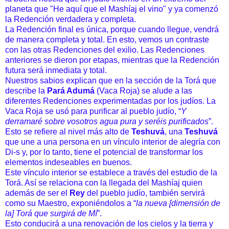
planeta que "He aquí que el Mashíaj el vino" y ya comenzó
la Redención verdadera y completa.
La Redención final es única, porque cuando llegue, vendrá
de manera completa y total. En esto, vemos un contraste
con las otras Redenciones del exilio. Las Redenciones
anteriores se dieron por etapas, mientras que la Redención
futura será inmediata y total.
Nuestros sabios explican que en la sección de la Torá que
describe la
Pará Adumá
(Vaca Roja) se alude a las
diferentes Redenciones experimentadas por los judíos. La
Vaca Roja se usó para purificar al pueblo judío, “
Y
derramaré sobre vosotros agua pura y seréis purificados
”.
Esto se refiere al nivel más alto de
Teshuvá
, una
Teshuvá
que une a una persona en un vínculo interior de alegría con
Di-s y, por lo tanto, tiene el potencial de transformar los
elementos indeseables en buenos.
Este vínculo interior se establece a través del estudio de la
Torá. Así se relaciona con la llegada del Mashíaj quien
además de ser el
Rey
del pueblo judío, también servirá
como su Maestro, exponiéndolos a “
la nueva [dimensión de
la] Torá que surgirá de Mí
”.
Esto conducirá a una renovación de los cielos y la tierra y