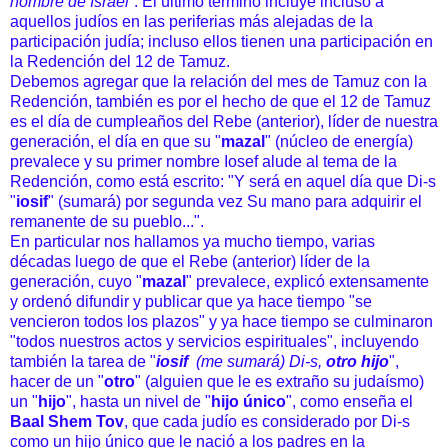
nombre de Israel
”. El último término incluye incluso a
aquellos judíos en las periferias más alejadas de la
participación judía; incluso ellos tienen una participación en
la Redención del 12 de Tamuz.
Debemos agregar que la relación del mes de Tamuz con la
Redención, también es por el hecho de que el 12 de Tamuz
es el día de cumpleaños del Rebe (anterior), líder de nuestra
generación, el día en que su "
mazal
" (núcleo de energía)
prevalece y su primer nombre Iosef alude al tema de la
Redención, como está escrito: "Y será en aquel día que Di-s
"
iosif
" (sumará) por segunda vez Su mano para adquirir el
remanente de su pueblo...".
En particular nos hallamos ya mucho tiempo, varias
décadas luego de que el Rebe (anterior) líder de la
generación, cuyo "
mazal
" prevalece, explicó extensamente
y ordenó difundir y publicar que ya hace tiempo "se
vencieron todos los plazos" y ya hace tiempo se culminaron
"todos nuestros actos y servicios espirituales", incluyendo
también la tarea de "
iosif
(me sumará) Di-s,
otro hijo
",
hacer de un "
otro
" (alguien que le es extraño su judaísmo)
un "
hijo
", hasta un nivel de "
hijo único
", como enseña el
Baal Shem Tov
, que cada judío es considerado por Di-s
como un hijo único que le nació a los padres en la