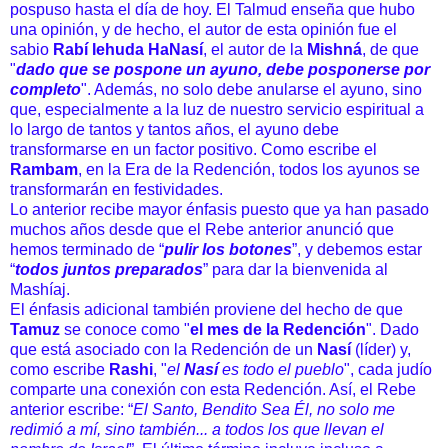
pospuso hasta el día de hoy. El Talmud enseña que hubo
una opinión, y de hecho, el autor de esta opinión fue el
sabio
Rabí Iehuda HaNasí
, el autor de la
Mishná
, de que
"
dado que se pospone un ayuno, debe posponerse por
completo
". Además, no solo debe anularse el ayuno, sino
que, especialmente a la luz de nuestro servicio espiritual a
lo largo de tantos y tantos años, el ayuno debe
transformarse en un factor positivo. Como escribe el
Rambam
, en la Era de la Redención, todos los ayunos se
transformarán en festividades.
Lo anterior recibe mayor énfasis puesto que ya han pasado
muchos años desde que el Rebe anterior anunció que
hemos terminado de “
pulir los botones
”, y debemos estar
“
todos juntos preparados
” para dar la bienvenida al
Mashíaj.
El énfasis adicional también proviene del hecho de que
Tamuz
se conoce como "
el mes de la Redención
". Dado
que está asociado con la Redención de un
Nasí
(líder) y,
como escribe
Rashi
, "
el
Nasí
es todo el pueblo
", cada judío
comparte una conexión con esta Redención. Así, el Rebe
anterior escribe: “
El Santo, Bendito Sea Él, no solo me
redimió a mí, sino también... a todos los que llevan el