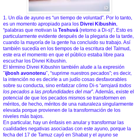
1. Un día de ayuno es “un tiempo de voluntad”. Por lo tanto,
es un momento apropiado para los
Divrei Kibushin
,
“palabras que motivan la
Teshuvá
(retorno a Di-s)”. Esto es
particularmente evidente después de la plegaria de la tarde,
cuando la mayoría de la gente ha concluido su trabajo. Así
también sucedía en los tiempos de la escritura del Talmud,
este era el momento en que el público estaba libre para
escuchar los Divrei Kibushin.
El término Divrei Kibushin también alude a la expresión
"
ijbosh avonotenu
", “suprime nuestros pecados”; es decir,
la intención no es decirle a un judío cosas desfavorables
sobre su conducta, sino enfatizar
cómo Di-s “
arrojará todos
los pecados a las profundidades del mar
”. Además, existe el
potencial de que los pecados mismos se transformen en
méritos, de hecho, méritos de una naturaleza singularmente
elevada porque provienen de la transformación de los
niveles más bajos.
En particular, hay un énfasis en anular y transformar las
cualidades negativas asociadas con este ayuno, porque la
fecha del 17 de Tamuz cayó en Shabat y el ayuno se