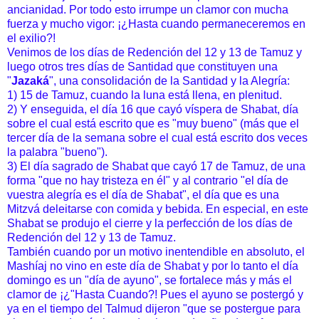
ancianidad. Por todo esto irrumpe un clamor con mucha
fuerza y mucho vigor: ¡¿Hasta cuando permaneceremos en
el exilio?!
Venimos de los días de Redención del 12 y 13 de Tamuz y
luego otros tres días de Santidad que constituyen una
"
Jazaká
", una consolidación de la Santidad y la Alegría:
1) 15 de Tamuz, cuando la luna está llena, en plenitud.
2) Y enseguida, el día 16 que cayó víspera de Shabat, día
sobre el cual está escrito que es "muy bueno" (más que el
tercer día de la semana sobre el cual está escrito dos veces
la palabra "bueno").
3) El día sagrado de Shabat que cayó 17 de Tamuz, de una
forma "que no hay tristeza en él" y al contrario "el día de
vuestra alegría es el día de Shabat", el día que es una
Mitzvá deleitarse con comida y bebida. En especial, en este
Shabat se produjo el cierre y la perfección de los días de
Redención del 12 y 13 de Tamuz.
También cuando por un motivo inentendible en absoluto, el
Mashíaj no vino en este día de Shabat y por lo tanto el día
domingo es un "día de ayuno", se fortalece más y más el
clamor de ¡¿"Hasta Cuando?! Pues el ayuno se postergó y
ya en el tiempo del Talmud dijeron "que se postergue para