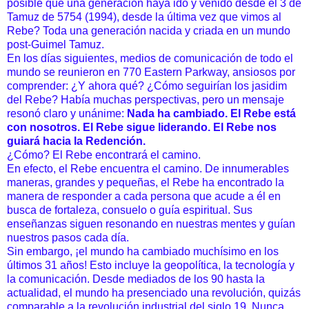
posible que una generación haya ido y venido desde el 3 de
Tamuz de 5754 (1994), desde la última vez que vimos al
Rebe? Toda una generación nacida y criada en un mundo
post-Guimel Tamuz.
En los días siguientes, medios de comunicación de todo el
mundo se reunieron en 770 Eastern Parkway, ansiosos por
comprender: ¿Y ahora qué?
¿Cómo seguirían los jasidim
del Rebe? Había muchas perspectivas, pero un mensaje
resonó claro y unánime:
Nada ha cambiado. El Rebe está
con nosotros. El Rebe sigue liderando. El Rebe nos
guiará hacia la Redención.
¿Cómo? El Rebe encontrará el camino.
En efecto, el Rebe encuentra el camino. De innumerables
maneras, grandes y pequeñas, el Rebe ha encontrado la
manera de responder a cada persona que acude a él en
busca de fortaleza, consuelo o guía espiritual. Sus
enseñanzas siguen resonando en nuestras mentes y guían
nuestros pasos cada día.
Sin embargo, ¡el mundo ha cambiado muchísimo en los
últimos 31 años! Esto incluye la geopolítica, la tecnología y
la comunicación. Desde mediados de los 90 hasta la
actualidad, el mundo ha presenciado una revolución, quizás
comparable a la revolución industrial del siglo 19. Nunca